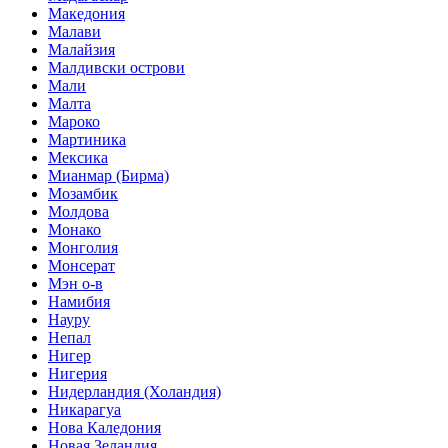
Македония
Малави
Малайзия
Малдивски острови
Мали
Малта
Мароко
Мартиника
Мексика
Мианмар (Бирма)
Мозамбик
Молдова
Монако
Монголия
Монсерат
Мэн о-в
Намибия
Науру
Непал
Нигер
Нигерия
Нидерландия (Холандия)
Никарагуа
Нова Каледония
Новая Зеландия