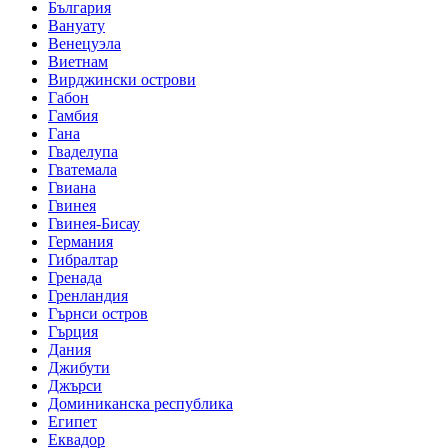
България
Вануату
Венецуэла
Виетнам
Вирджински острови
Габон
Гамбия
Гана
Гваделупа
Гватемала
Гвиана
Гвинея
Гвинея-Бисау
Германия
Гибралтар
Гренада
Гренландия
Гърнси остров
Гърция
Дания
Джибути
Джърси
Доминиканска республика
Египет
Еквадор