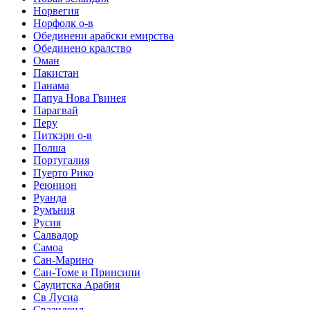
Норвегия
Норфолк о-в
Обединени арабски емирства
Обединено кралство
Оман
Пакистан
Панама
Папуа Нова Гвинея
Парагвай
Перу
Питкэрн о-в
Полша
Португалия
Пуерто Рико
Реюнион
Руанда
Румъния
Русия
Салвадор
Самоа
Сан-Марино
Сан-Томе и Принсипи
Саудитска Арабия
Св Лусиа
Свазиленд