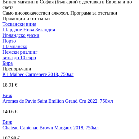
Винен магазин в София (България) с доставка в Европа и по
света
Само висококачествен алкохол. Програма за отстъпки
Промоции и отстъпки
Тоскански вина
Шардоне Нова Зеландия
Ирландско уиски
Порто
Шампанско
Немски ризлинг
вина до 10 евро
Бира
Препоръчани
К1 Malbec Carmenere 2018, 750мл
18.91 €
Виж
Aromes de Pavie Saint Emilion Grand Cru 2022, 750мл
140.6 €
Виж
Chateau Cantenac Brown Margaux 2018, 750мл
107.98 €