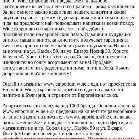
ние от Wine Emporium го предлагаме с най-добро
съотношение качество-цена и го правим с грижа към клиента!
За нас е много важно какво пият нашите клиенти и какви
вкусове търсят. Стремим се да направим живота им по-вкусен
и да им предложим най-подходящата напитка за всеки повод.
Wine Emporium си партнира само с най-добрите
производители на европейския пазар. Идвайки и купувайки
вино от нашата винотека клиентите получават гаранция за
качество, приятно обслужване и тръгват с усмивка. Нашите
винотеки на ул. Казбек 59, на ул. Екзарх Йосиф 30, Христо
Белчев 50, Христо Ботев 65 в град София ще ви предложат
изключително голям асортимент от вина! Продавач-
консултантите ни с радост ще ви помогнат в избора. Бъдете
добре дошли в Уайн Емпориум!
Онлайн магазинът www.emporium.wine е един от проектите на
Emporium Wine, търговец на дребно и едро на алкохолни
напитки в България, и страните от Европейския съюз.
Асортиментът ни включва над 1000 бранда. Основната цел на
www.emporium.wine е да предложи на клиентите разнообразие
от вина на цени на вносител. www.emporium.wine е на ваше
разположение 24/7 и предлага уникално изгодни оферти, а в
магазините ни в гр. София на ул. Казбек 59 и ул. Екзарх
Йосиф 30 ще ви посрещнат и обслужат високо