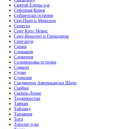
Святой Елены о-в
Северная Корея
Сейшелски острови
Сен-Пьер и Микелон
Сенегал
Сент Китс Невис
Сент-Винсент и Гренадины
Сингапур
Сирия
Словакия
Словения
Соломоновы острови
Сомали
Судан
Суринам
Съединени Американски Щати
Сърбия
Сьерра-Леоне
Таджикистан
Тайван
Тайланд
Танзания
Того
Токелау о-ва