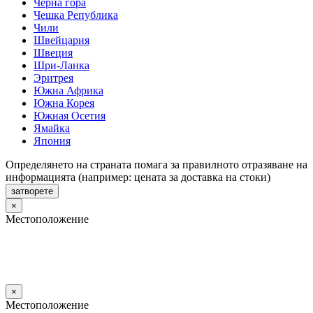
Черна гора
Чешка Република
Чили
Швейцария
Швеция
Шри-Ланка
Эритрея
Южна Африка
Южна Корея
Южная Осетия
Ямайка
Япония
Определянето на страната помага за правилното отразяване на
информацията (например: цената за доставка на стоки)
затворете
×
Местоположение
×
Местоположение