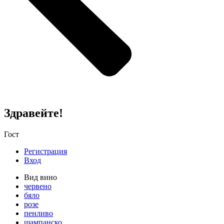
Здравейте!
Гост
Регистрация
Вход
Вид вино
червено
бяло
розе
пенливо
шампанско