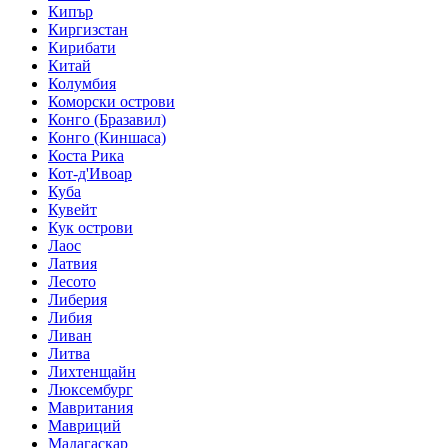
Кипър
Киргизстан
Кирибати
Китай
Колумбия
Коморски острови
Конго (Бразавил)
Конго (Киншаса)
Коста Рика
Кот-д'Ивоар
Куба
Кувейт
Кук острови
Лаос
Латвия
Лесото
Либерия
Либия
Ливан
Литва
Лихтенщайн
Люксембург
Мавритания
Мавриций
Мадагаскар