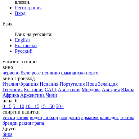
влезли.
Регистрация
Вход
Език
Език на уебсайта:
English
Български
Русский
магазин за вино
вино
червено
бяло
розе
пенливо
шампанско
порто
вино Произход
Италия
Франция
Испания
Португалия
Нова Зеландия
Германия
България
САЩ
Австралия
Молдова
Австрия
Южна
Африка
Аржентина
Чили
цена, €
0 - 5
5 - 10
10 - 15
15 - 50
50+
спиртни напитки
уиски
коняк
водка
ликьор
ром
джин
арманяк
калвадос
текила
бренди
ракия
грапа
Друго
бира