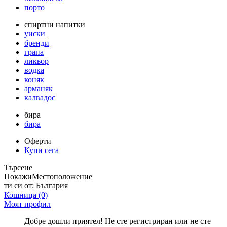
порто
спиртни напитки
уиски
бренди
грапа
ликьор
водка
коняк
арманяк
калвадос
бира
бира
Оферти
Купи сега
Търсене
Покажи
Местоположение
ти си от:
България
Кошница
(0)
Моят профил
Добре дошли приятел! Не сте регистриран или не сте