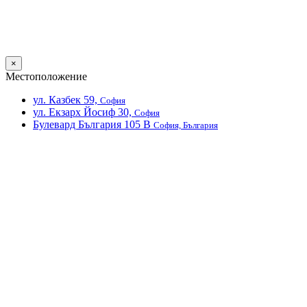
×
Местоположение
ул. Казбек 59,
София
ул. Екзарх Йосиф 30,
София
Булевард България 105 В
София, България