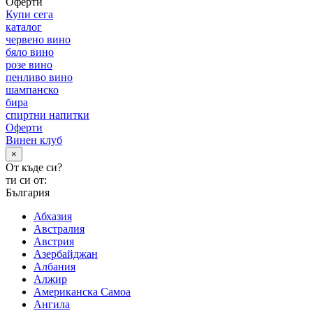
Оферти
Купи сега
каталог
червено вино
бяло вино
розе вино
пенливо вино
шампанско
бира
спиртни напитки
Оферти
Винен клуб
×
От къде си?
ти си от:
България
Абхазия
Австралия
Австрия
Азербайджан
Албания
Алжир
Американска Самоа
Ангила