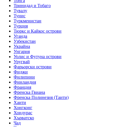
Тонга
Тринидад и Тобаго
Тувалу
Тунис
Туркменистан
Турция
Тюркс и Кайкос острови
Уганда
Узбекистан
Украйна
Унгария
Уолис и Футуна острови
Уругвай
Фарьорски острови
Фиджи
Филипини
Финландия
Франция
Френска Гвиана
Френска Полинезия (Таити)
Хаити
Хонгконг
Хондурас
Хърватско
Чад