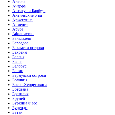
Ангола
Андора
Антигуа и Барбуда
Антильские о-ва
Аржентина
Армения
Аруба
Афганистан
Бангладеш
Барбадос
Бахамски острови
Бахрейн
Белгия
Белиз
Белорус
Бенин
Бермудски острови
Боливия
Босна-Херцеговина
Ботсвана
Бразилия
Бруней
Буркина Фасо
Бурунди
Бутан