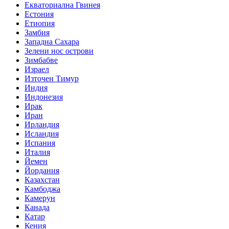
Екваториална Гвинея
Естония
Етиопия
Замбия
Западна Сахара
Зелени нос острови
Зимбабве
Израел
Източен Тимур
Индия
Индонезия
Ирак
Иран
Ирландия
Исландия
Испания
Италия
Йемен
Йордания
Казахстан
Камбоджа
Камерун
Канада
Катар
Кения