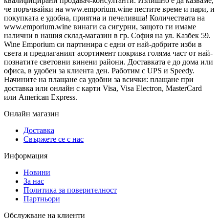
квалифицирани продавач-консултанти. Излишно е да казваме,
че поръчвайки на www.emporium.wine пестите време и пари, и
покупката е удобна, приятна и печеливша! Количествата на
www.emporium.wine винаги са сигурни, защото ги имаме
налични в нашия склад-магазин в гр. София на ул. Казбек 59.
Wine Emporium си партинира с едни от най-добрите изби в
света и предлаганият асортимент покрива голяма част от най-
познатите световни винени райони. Доставката е до дома или
офиса, в удобен за клиента ден. Работим с UPS и Speedy.
Начините на плащане са удобни за всички: плащане при
доставка или онлайн с карти Visa, Visa Electron, MasterCard
или American Express.
Онлайн магазин
Доставка
Свържете се с нас
Информация
Новини
За нас
Политика за поверителност
Партньори
Обслужване на клиенти