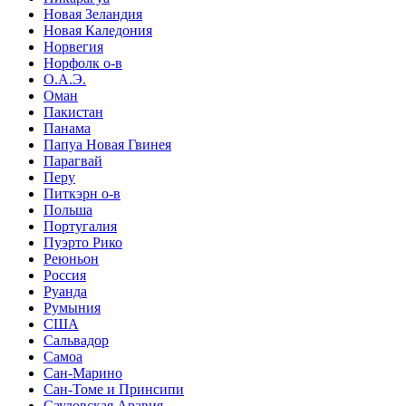
Новая Зеландия
Новая Каледония
Норвегия
Норфолк о-в
О.А.Э.
Оман
Пакистан
Панама
Папуа Новая Гвинея
Парагвай
Перу
Питкэрн о-в
Польша
Португалия
Пуэрто Рико
Реюньон
Россия
Руанда
Румыния
США
Сальвадор
Самоа
Сан-Марино
Сан-Томе и Принсипи
Саудовская Аравия