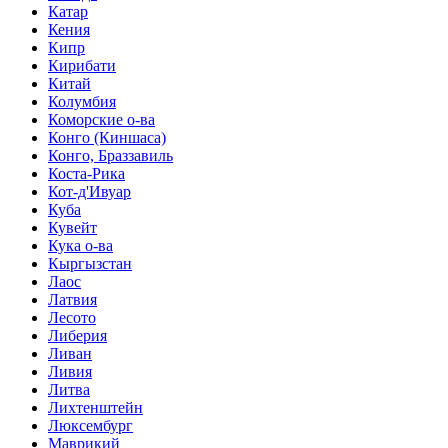
Катар
Кения
Кипр
Кирибати
Китай
Колумбия
Коморские о-ва
Конго (Киншаса)
Конго, Браззавиль
Коста-Рика
Кот-д'Ивуар
Куба
Кувейт
Кука о-ва
Кыргызстан
Лаос
Латвия
Лесото
Либерия
Ливан
Ливия
Литва
Лихтенштейн
Люксембург
Маврикий