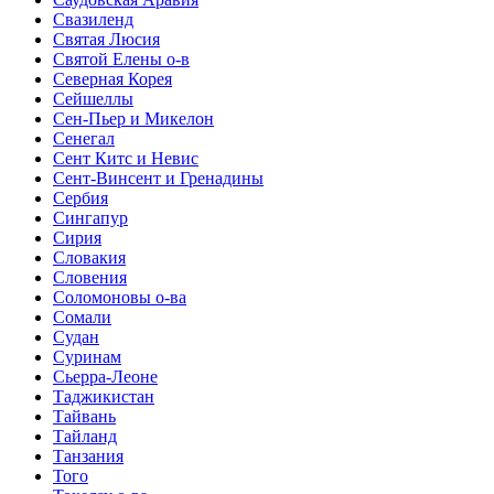
Свазиленд
Святая Люсия
Святой Елены о-в
Северная Корея
Сейшеллы
Сен-Пьер и Микелон
Сенегал
Сент Китс и Невис
Сент-Винсент и Гренадины
Сербия
Сингапур
Сирия
Словакия
Словения
Соломоновы о-ва
Сомали
Судан
Суринам
Сьерра-Леоне
Таджикистан
Тайвань
Тайланд
Танзания
Того