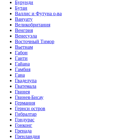
Бурунди
Бутан
Валлис и Футуна о-ва
Вануату
Великобритания
Венгрия
Венесуэла
Восточный Тимор
Вьетнам
Габон
Гаити
Гайана
Гамбия
Гана
Гваделупа
Гватемала
Гвинея
Гвинея-Бисау
Германия
Гернси остров
Гибралтар
Гондурас
Гонконг
Гренада
Гренландия