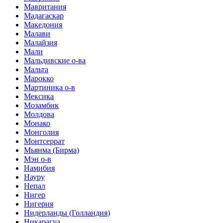
Мавритания
Мадагаскар
Македония
Малави
Малайзия
Мали
Мальдивские о-ва
Мальта
Марокко
Мартиника о-в
Мексика
Мозамбик
Молдова
Монако
Монголия
Монтсеррат
Мьянма (Бирма)
Мэн о-в
Намибия
Науру
Непал
Нигер
Нигерия
Нидерланды (Голландия)
Никарагуа