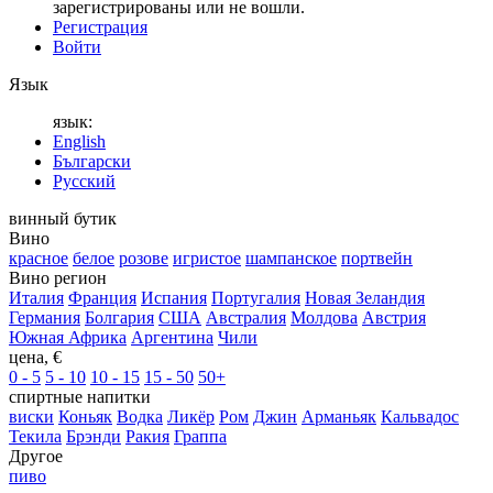
зарегистрированы или не вошли.
Регистрация
Войти
Язык
язык:
English
Български
Русский
винный бутик
Вино
красное
белое
розове
игристое
шампанское
портвейн
Вино регион
Италия
Франция
Испания
Португалия
Новая Зеландия
Германия
Болгария
США
Австралия
Молдова
Австрия
Южная Африка
Аргентина
Чили
цена, €
0 - 5
5 - 10
10 - 15
15 - 50
50+
спиртные напитки
виски
Коньяк
Водка
Ликёр
Ром
Джин
Арманьяк
Кальвадос
Текила
Брэнди
Ракия
Граппа
Другое
пиво