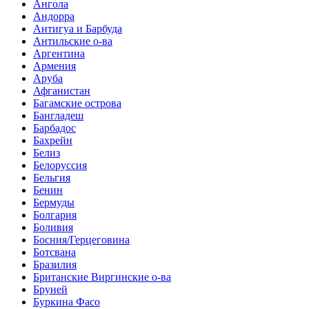
Ангола
Андорра
Антигуа и Барбуда
Антильские о-ва
Аргентина
Армения
Аруба
Афганистан
Багамские острова
Бангладеш
Барбадос
Бахрейн
Белиз
Белоруссия
Бельгия
Бенин
Бермуды
Болгария
Боливия
Босния/Герцеговина
Ботсвана
Бразилия
Британские Виргинские о-ва
Бруней
Буркина Фасо