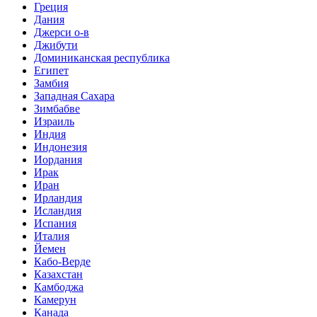
Греция
Дания
Джерси о-в
Джибути
Доминиканская республика
Египет
Замбия
Западная Сахара
Зимбабве
Израиль
Индия
Индонезия
Иордания
Ирак
Иран
Ирландия
Исландия
Испания
Италия
Йемен
Кабо-Верде
Казахстан
Камбоджа
Камерун
Канада