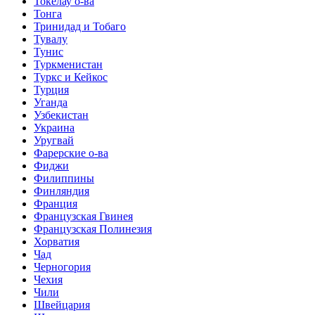
Токелау о-ва
Тонга
Тринидад и Тобаго
Тувалу
Тунис
Туркменистан
Туркс и Кейкос
Турция
Уганда
Узбекистан
Украина
Уругвай
Фарерские о-ва
Фиджи
Филиппины
Финляндия
Франция
Французская Гвинея
Французская Полинезия
Хорватия
Чад
Черногория
Чехия
Чили
Швейцария