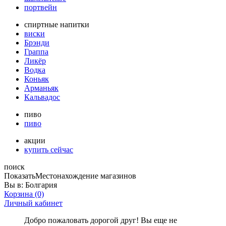
портвейн
спиртные напитки
виски
Брэнди
Граппа
Ликёр
Водка
Коньяк
Арманьяк
Кальвадос
пиво
пиво
акции
купить сейчас
поиск
Показать
Местонахождение магазинов
Вы в:
Болгария
Корзина
(0)
Личный кабинет
Добро пожаловать дорогой друг! Вы еще не