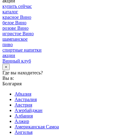
акции
купить сейчас
каталог
красное Вино
белое Вино
розове Вино
игристое Вино
шампанское
пиво
спиртные напитки
акции
Винный клуб
×
Где вы находитесь?
Вы в:
Болгария
Абхазия
Австралия
Австрия
Азербайджан
Албания
Алжир
Американская Самоа
Ангилья