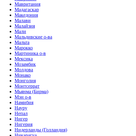
Мавритания
Мадагаскар
Македония
Малави
Малайзия
Мали
Мальдивские о-ва
Мальта
Марокко
Мартиника о-в
Мексика
Мозамбик
Молдова
Монако
Монголия
Монтсеррат
Мьянма (Бирма)
Мэн о-в
Намибия
Науру
Непал
Нигер
Нигерия
Нидерланды (Голландия)
Никарагуа