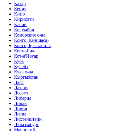
Катар
Кения
Кипр
Кирибати
Китай
Колумбия
Коморские о-ва
Конго (Киншаса)
Конго, Браззавиль
Коста-Рика
Кот-д'Ивуар
Куба
Кувейт
Кука о-ва
Кыргызстан
Лаос
Латвия
Лесото
Либерия
Ливан
Ливия
Литва
Лихтенштейн
Люксембург
Маврикий