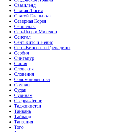
Свазиленд
Святая Люсия
Святой Елены о-в
Северная Корея
Сейшеллы
Сен-Пьер и Микелон
Сенегал
Сент Китс и Невис
Сент-Винсент и Гренадины
Сербия
Сингапур
Сирия
Словакия
Словения
Соломоновы о-ва
Сомали
Судан
Суринам
Сьерра-Леоне
Таджикистан
Тайвань
Тайланд
Танзания
Того