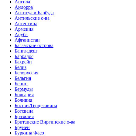
Ангола
Андорра
Антигуа и Барбуда
Антильские о-ва
Аргентина
Армения
Аруба
Афганистан
Багамские острова
Бангладеш
Барбадос
Бахрейн
Белиз
Белоруссия
Бельгия
Бенин
Бермуды
Болгария
Боливия
Босния/Герцеговина
Ботсвана
Бразилия
Британские Виргинские о-ва
Бруней
Буркина Фасо