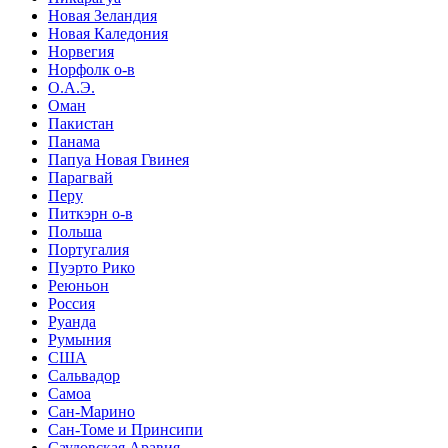
Новая Зеландия
Новая Каледония
Норвегия
Норфолк о-в
О.А.Э.
Оман
Пакистан
Панама
Папуа Новая Гвинея
Парагвай
Перу
Питкэрн о-в
Польша
Португалия
Пуэрто Рико
Реюньон
Россия
Руанда
Румыния
США
Сальвадор
Самоа
Сан-Марино
Сан-Томе и Принсипи
Саудовская Аравия