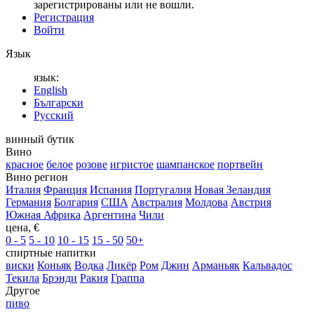
зарегистрированы или не вошли.
Регистрация
Войти
Язык
язык:
English
Български
Русский
винный бутик
Вино
красное
белое
розове
игристое
шампанское
портвейн
Вино регион
Италия
Франция
Испания
Португалия
Новая Зеландия
Германия
Болгария
США
Австралия
Молдова
Австрия
Южная Африка
Аргентина
Чили
цена, €
0 - 5
5 - 10
10 - 15
15 - 50
50+
спиртные напитки
виски
Коньяк
Водка
Ликёр
Ром
Джин
Арманьяк
Кальвадос
Текила
Брэнди
Ракия
Граппа
Другое
пиво