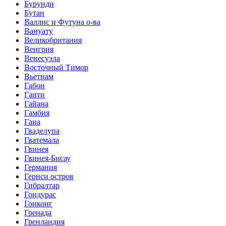
Бурунди
Бутан
Валлис и Футуна о-ва
Вануату
Великобритания
Венгрия
Венесуэла
Восточный Тимор
Вьетнам
Габон
Гаити
Гайана
Гамбия
Гана
Гваделупа
Гватемала
Гвинея
Гвинея-Бисау
Германия
Гернси остров
Гибралтар
Гондурас
Гонконг
Гренада
Гренландия