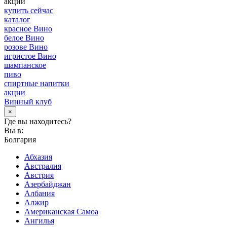
акции
купить сейчас
каталог
красное Вино
белое Вино
розове Вино
игристое Вино
шампанское
пиво
спиртные напитки
акции
Винный клуб
×
Где вы находитесь?
Вы в:
Болгария
Абхазия
Австралия
Австрия
Азербайджан
Албания
Алжир
Американская Самоа
Ангилья