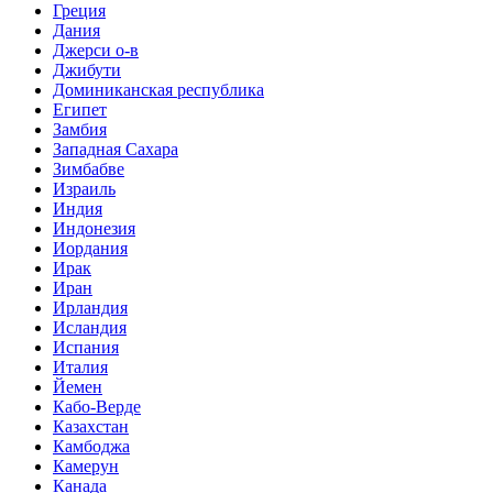
Греция
Дания
Джерси о-в
Джибути
Доминиканская республика
Египет
Замбия
Западная Сахара
Зимбабве
Израиль
Индия
Индонезия
Иордания
Ирак
Иран
Ирландия
Исландия
Испания
Италия
Йемен
Кабо-Верде
Казахстан
Камбоджа
Камерун
Канада