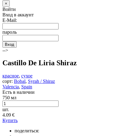
×
Войти
Вход в аккаунт
E-Mail:
пароль
Вход
-->
Castillo De Liria Shiraz
красное
,
сухое
сорт:
Bobal
,
Syrah / Shiraz
Valencia
,
Spain
Есть в наличии
750 мл
шт.
4.09
€
Купить
поделиться: