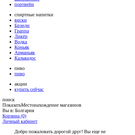
портвейн
спиртные напитки
виски
Брэнди
Граппа
Ликёр
Водка
Коньяк
Арманьяк
Кальвадос
пиво
пиво
акции
купить сейчас
поиск
Показать
Местонахождение магазинов
Вы в:
Болгария
Корзина
(0)
Личный кабинет
Добро пожаловать дорогой друг! Вы еще не