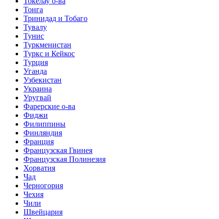
Токелау о-ва
Тонга
Тринидад и Тобаго
Тувалу
Тунис
Туркменистан
Туркс и Кейкос
Турция
Уганда
Узбекистан
Украина
Уругвай
Фарерские о-ва
Фиджи
Филиппины
Финляндия
Франция
Французская Гвинея
Французская Полинезия
Хорватия
Чад
Черногория
Чехия
Чили
Швейцария