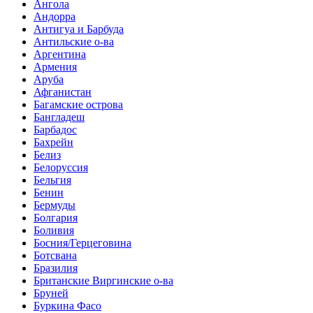
Ангола
Андорра
Антигуа и Барбуда
Антильские о-ва
Аргентина
Армения
Аруба
Афганистан
Багамские острова
Бангладеш
Барбадос
Бахрейн
Белиз
Белоруссия
Бельгия
Бенин
Бермуды
Болгария
Боливия
Босния/Герцеговина
Ботсвана
Бразилия
Британские Виргинские о-ва
Бруней
Буркина Фасо