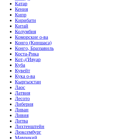
Катар
Кения
Кипр
Кирибати
Китай
Колумбия
Коморские о-ва
Конго (Киншаса)
Конго, Браззавиль
Коста-Рика
Кот-д'Ивуар
Куба
Кувейт
Кука о-ва
Кыргызстан
Лаос
Латвия
Лесото
Либерия
Ливан
Ливия
Литва
Лихтенштейн
Люксембург
Маврикий