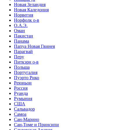
Новая Зеландия
Новая Каледония
Норвегия
Норфолк о-в
О.А.Э.
Оман
Пакистан
Панама
Папуа Новая Гвинея
Парагвай
Перу
Питкэрн о-в
Польша
Португалия
Пуэрто Рико
Реюньон
Россия
Руанда
Румыния
США
Сальвадор
Самоа
Сан-Марино
Сан-Томе и Принсипи
Саудовская Аравия