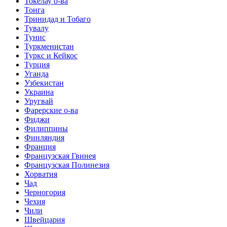
Токелау о-ва
Тонга
Тринидад и Тобаго
Тувалу
Тунис
Туркменистан
Туркс и Кейкос
Турция
Уганда
Узбекистан
Украина
Уругвай
Фарерские о-ва
Фиджи
Филиппины
Финляндия
Франция
Французская Гвинея
Французская Полинезия
Хорватия
Чад
Черногория
Чехия
Чили
Швейцария