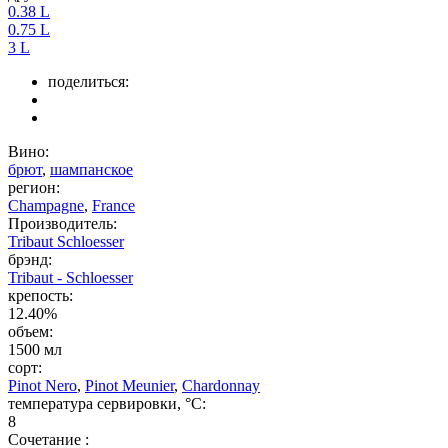
0.38 L
0.75 L
3 L
поделиться:
Вино:
брют
,
шампанское
регион:
Champagne
,
France
Производитель:
Tribaut Schloesser
брэнд:
Tribaut - Schloesser
крепость:
12.40%
объем:
1500 мл
сорт:
Pinot Nero
,
Pinot Meunier
,
Chardonnay
температура сервировки, °C:
8
Сочетание :