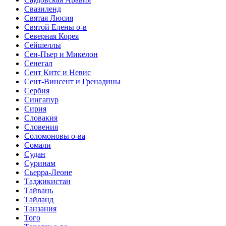
Свазиленд
Святая Люсия
Святой Елены о-в
Северная Корея
Сейшеллы
Сен-Пьер и Микелон
Сенегал
Сент Китс и Невис
Сент-Винсент и Гренадины
Сербия
Сингапур
Сирия
Словакия
Словения
Соломоновы о-ва
Сомали
Судан
Суринам
Сьерра-Леоне
Таджикистан
Тайвань
Тайланд
Танзания
Того