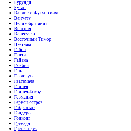
Бурунди
Бутан
Валлис и Футуна о-ва
Вануату
Великобритания
Венгрия
Венесуэла
Восточный Тимор
Вьетнам
Габон
Гаити
Гайана
Гамбия
Гана
Гваделупа
Гватемала
Гвинея
Гвинея-Бисау
Германия
Гернси остров
Гибралтар
Гондурас
Гонконг
Гренада
Гренландия