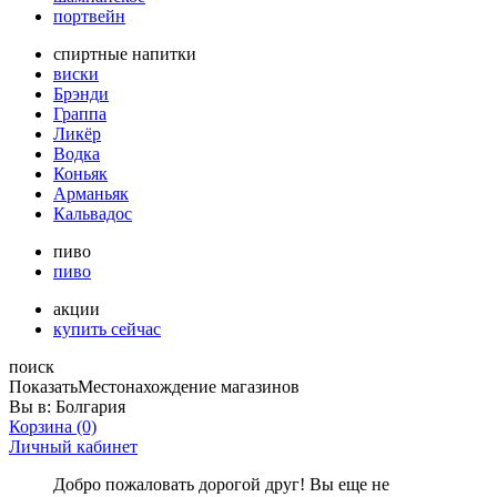
портвейн
спиртные напитки
виски
Брэнди
Граппа
Ликёр
Водка
Коньяк
Арманьяк
Кальвадос
пиво
пиво
акции
купить сейчас
поиск
Показать
Местонахождение магазинов
Вы в:
Болгария
Корзина
(0)
Личный кабинет
Добро пожаловать дорогой друг! Вы еще не