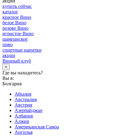
акции
купить сейчас
каталог
красное Вино
белое Вино
розове Вино
игристое Вино
шампанское
пиво
спиртные напитки
акции
Винный клуб
×
Где вы находитесь?
Вы в:
Болгария
Абхазия
Австралия
Австрия
Азербайджан
Албания
Алжир
Американская Самоа
Ангилья