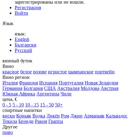
зарегистрированы или не вошли.
Регистрация
Войти
Язык
язык:
English
Български
Русский
винный бутик
Вино
красное
белое
розове
игристое
шампанское
портвейн
Вино регион
Италия
Франция
Испания
Португалия
Новая Зеландия
Германия
Болгария
США
Австралия
Молдова
Австрия
Южная Африка
Аргентина
Чили
цена, €
0 - 5
5 - 10
10 - 15
15 - 50
50+
спиртные напитки
виски
Коньяк
Водка
Ликёр
Ром
Джин
Арманьяк
Кальвадос
Текила
Брэнди
Ракия
Граппа
Другое
пиво