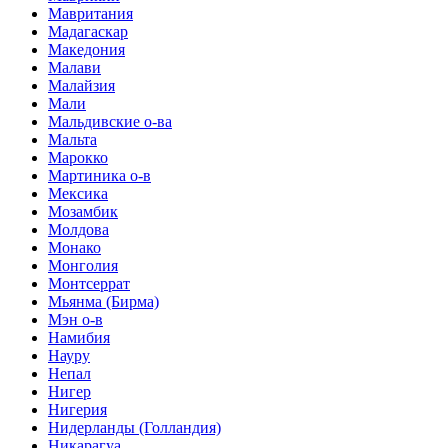
Мавритания
Мадагаскар
Македония
Малави
Малайзия
Мали
Мальдивские о-ва
Мальта
Марокко
Мартиника о-в
Мексика
Мозамбик
Молдова
Монако
Монголия
Монтсеррат
Мьянма (Бирма)
Мэн о-в
Намибия
Науру
Непал
Нигер
Нигерия
Нидерланды (Голландия)
Никарагуа