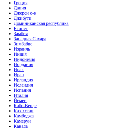
Греция
Дания
Джерси о-в
Джибути
Доминиканская республика
Египет
Замбия
Западная Сахара
Зимбабве
Израиль
Индия
Индонезия
Иордания
Ирак
Иран
Ирландия
Исландия
Испания
Италия
Йемен
Кабо-Верде
Казахстан
Камбоджа
Камерун
Канада