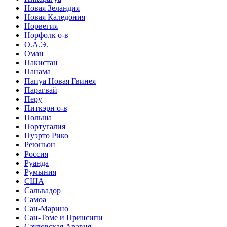
Новая Зеландия
Новая Каледония
Норвегия
Норфолк о-в
О.А.Э.
Оман
Пакистан
Панама
Папуа Новая Гвинея
Парагвай
Перу
Питкэрн о-в
Польша
Португалия
Пуэрто Рико
Реюньон
Россия
Руанда
Румыния
США
Сальвадор
Самоа
Сан-Марино
Сан-Томе и Принсипи
Саудовская Аравия