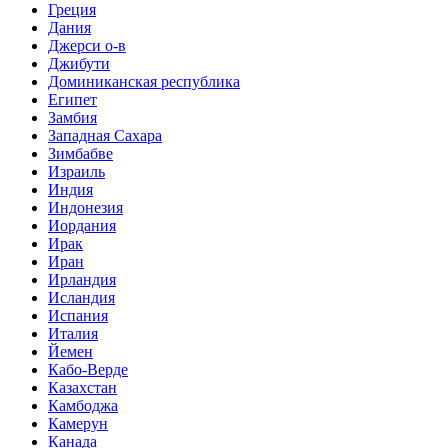
Греция
Дания
Джерси о-в
Джибути
Доминиканская республика
Египет
Замбия
Западная Сахара
Зимбабве
Израиль
Индия
Индонезия
Иордания
Ирак
Иран
Ирландия
Исландия
Испания
Италия
Йемен
Кабо-Верде
Казахстан
Камбоджа
Камерун
Канада