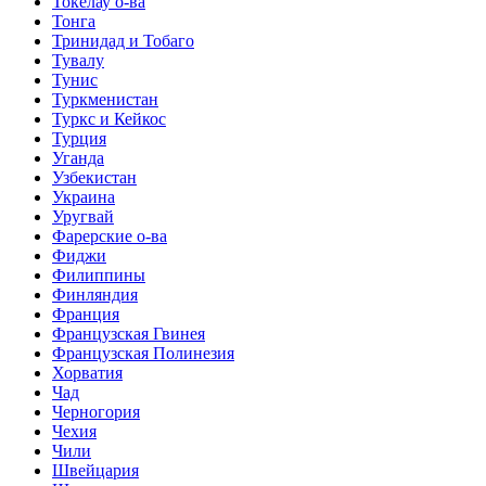
Токелау о-ва
Тонга
Тринидад и Тобаго
Тувалу
Тунис
Туркменистан
Туркс и Кейкос
Турция
Уганда
Узбекистан
Украина
Уругвай
Фарерские о-ва
Фиджи
Филиппины
Финляндия
Франция
Французская Гвинея
Французская Полинезия
Хорватия
Чад
Черногория
Чехия
Чили
Швейцария