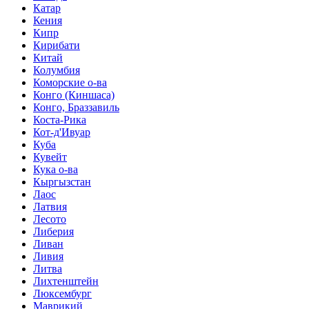
Катар
Кения
Кипр
Кирибати
Китай
Колумбия
Коморские о-ва
Конго (Киншаса)
Конго, Браззавиль
Коста-Рика
Кот-д'Ивуар
Куба
Кувейт
Кука о-ва
Кыргызстан
Лаос
Латвия
Лесото
Либерия
Ливан
Ливия
Литва
Лихтенштейн
Люксембург
Маврикий