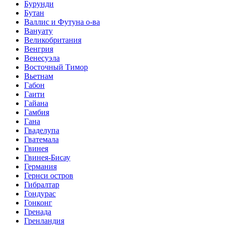
Бурунди
Бутан
Валлис и Футуна о-ва
Вануату
Великобритания
Венгрия
Венесуэла
Восточный Тимор
Вьетнам
Габон
Гаити
Гайана
Гамбия
Гана
Гваделупа
Гватемала
Гвинея
Гвинея-Бисау
Германия
Гернси остров
Гибралтар
Гондурас
Гонконг
Гренада
Гренландия