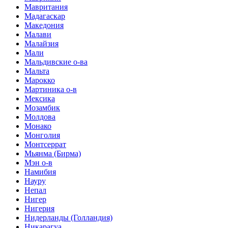
Мавритания
Мадагаскар
Македония
Малави
Малайзия
Мали
Мальдивские о-ва
Мальта
Марокко
Мартиника о-в
Мексика
Мозамбик
Молдова
Монако
Монголия
Монтсеррат
Мьянма (Бирма)
Мэн о-в
Намибия
Науру
Непал
Нигер
Нигерия
Нидерланды (Голландия)
Никарагуа