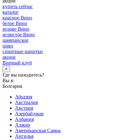
акции
купить сейчас
каталог
красное Вино
белое Вино
розове Вино
игристое Вино
шампанское
пиво
спиртные напитки
акции
Винный клуб
×
Где вы находитесь?
Вы в:
Болгария
Абхазия
Австралия
Австрия
Азербайджан
Албания
Алжир
Американская Самоа
Ангилья