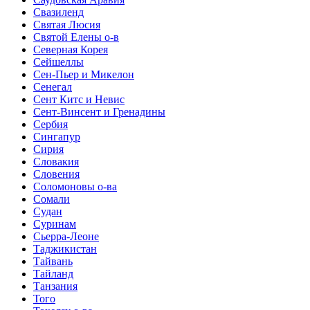
Свазиленд
Святая Люсия
Святой Елены о-в
Северная Корея
Сейшеллы
Сен-Пьер и Микелон
Сенегал
Сент Китс и Невис
Сент-Винсент и Гренадины
Сербия
Сингапур
Сирия
Словакия
Словения
Соломоновы о-ва
Сомали
Судан
Суринам
Сьерра-Леоне
Таджикистан
Тайвань
Тайланд
Танзания
Того