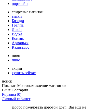
портвейн
спиртные напитки
виски
Брэнди
Граппа
Ликёр
Водка
Коньяк
Арманьяк
Кальвадос
пиво
пиво
акции
купить сейчас
поиск
Показать
Местонахождение магазинов
Вы в:
Болгария
Корзина
(0)
Личный кабинет
Добро пожаловать дорогой друг! Вы еще не