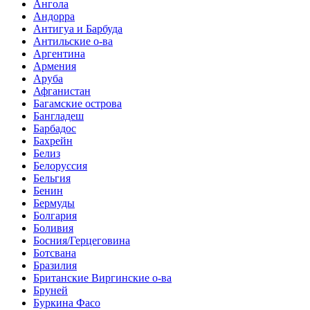
Ангола
Андорра
Антигуа и Барбуда
Антильские о-ва
Аргентина
Армения
Аруба
Афганистан
Багамские острова
Бангладеш
Барбадос
Бахрейн
Белиз
Белоруссия
Бельгия
Бенин
Бермуды
Болгария
Боливия
Босния/Герцеговина
Ботсвана
Бразилия
Британские Виргинские о-ва
Бруней
Буркина Фасо