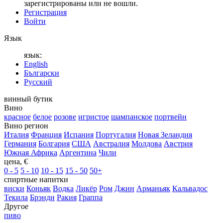
зарегистрированы или не вошли.
Регистрация
Войти
Язык
язык:
English
Български
Русский
винный бутик
Вино
красное
белое
розове
игристое
шампанское
портвейн
Вино регион
Италия
Франция
Испания
Португалия
Новая Зеландия
Германия
Болгария
США
Австралия
Молдова
Австрия
Южная Африка
Аргентина
Чили
цена, €
0 - 5
5 - 10
10 - 15
15 - 50
50+
спиртные напитки
виски
Коньяк
Водка
Ликёр
Ром
Джин
Арманьяк
Кальвадос
Текила
Брэнди
Ракия
Граппа
Другое
пиво