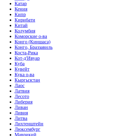
Катар
Кения
Кипр
Кирибати
Китай
Колумбия
Коморские о-ва
Конго (Киншаса)
Конго, Браззавиль
Коста-Рика
Кот-д'Ивуар
Куба
Кувейт
Кука о-ва
Кыргызстан
Лаос
Латвия
Лесото
Либерия
Ливан
Ливия
Литва
Лихтенштейн
Люксембург
Маврикий