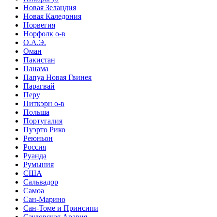
Новая Зеландия
Новая Каледония
Норвегия
Норфолк о-в
О.А.Э.
Оман
Пакистан
Панама
Папуа Новая Гвинея
Парагвай
Перу
Питкэрн о-в
Польша
Португалия
Пуэрто Рико
Реюньон
Россия
Руанда
Румыния
США
Сальвадор
Самоа
Сан-Марино
Сан-Томе и Принсипи
Саудовская Аравия