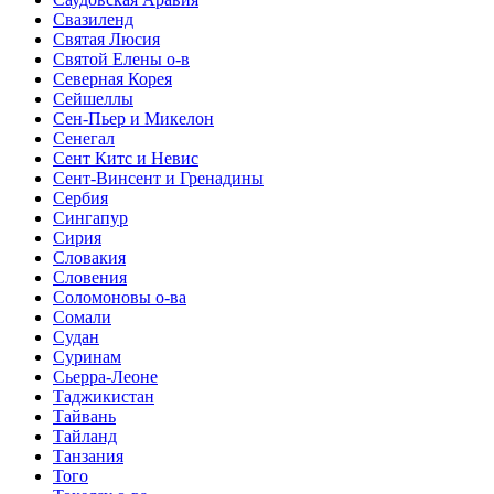
Свазиленд
Святая Люсия
Святой Елены о-в
Северная Корея
Сейшеллы
Сен-Пьер и Микелон
Сенегал
Сент Китс и Невис
Сент-Винсент и Гренадины
Сербия
Сингапур
Сирия
Словакия
Словения
Соломоновы о-ва
Сомали
Судан
Суринам
Сьерра-Леоне
Таджикистан
Тайвань
Тайланд
Танзания
Того