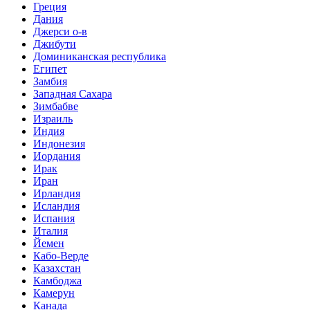
Греция
Дания
Джерси о-в
Джибути
Доминиканская республика
Египет
Замбия
Западная Сахара
Зимбабве
Израиль
Индия
Индонезия
Иордания
Ирак
Иран
Ирландия
Исландия
Испания
Италия
Йемен
Кабо-Верде
Казахстан
Камбоджа
Камерун
Канада