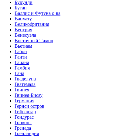
Бурунди
Бутан
Валлис и Футуна о-ва
Вануату
Великобритания
Венгрия
Венесуэла
Восточный Тимор
Вьетнам
Габон
Гаити
Гайана
Гамбия
Гана
Гваделупа
Гватемала
Гвинея
Гвинея-Бисау
Германия
Гернси остров
Гибралтар
Гондурас
Гонконг
Гренада
Гренландия