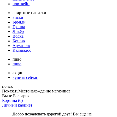
портвейн
спиртные напитки
виски
Брэнди
Граппа
Ликёр
Водка
Коньяк
Арманьяк
Кальвадос
пиво
пиво
акции
купить сейчас
поиск
Показать
Местонахождение магазинов
Вы в:
Болгария
Корзина
(0)
Личный кабинет
Добро пожаловать дорогой друг! Вы еще не