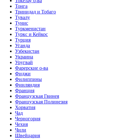
Токелау о-ва
Тонга
Тринидад и Тобаго
Тувалу
Тунис
Туркменистан
Туркс и Кейкос
Турция
Уганда
Узбекистан
Украина
Уругвай
Фарерские о-ва
Фиджи
Филиппины
Финляндия
Франция
Французская Гвинея
Французская Полинезия
Хорватия
Чад
Черногория
Чехия
Чили
Швейцария