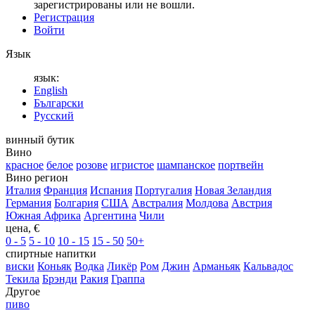
зарегистрированы или не вошли.
Регистрация
Войти
Язык
язык:
English
Български
Русский
винный бутик
Вино
красное
белое
розове
игристое
шампанское
портвейн
Вино регион
Италия
Франция
Испания
Португалия
Новая Зеландия
Германия
Болгария
США
Австралия
Молдова
Австрия
Южная Африка
Аргентина
Чили
цена, €
0 - 5
5 - 10
10 - 15
15 - 50
50+
спиртные напитки
виски
Коньяк
Водка
Ликёр
Ром
Джин
Арманьяк
Кальвадос
Текила
Брэнди
Ракия
Граппа
Другое
пиво