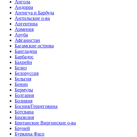
Ангола
Андорра
Антигуа и Барбуда
Антильские о-ва
Аргентина
Армения
Аруба
Афганистан
Багамские острова
Бангладеш
Барбадос
Бахрейн
Белиз
Белоруссия
Бельгия
Бенин
Бермуды
Болгария
Боливия
Босния/Герцеговина
Ботсвана
Бразилия
Британские Виргинские о-ва
Бруней
Буркина Фасо