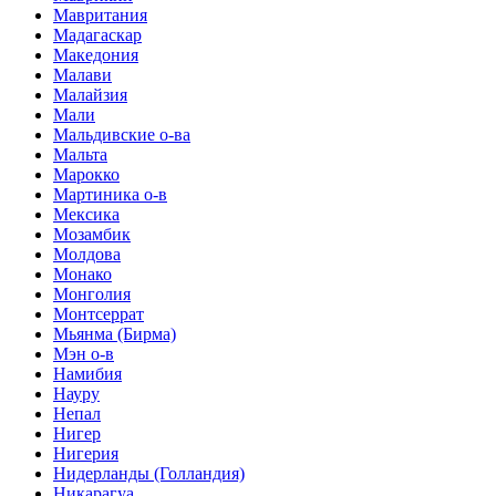
Мавритания
Мадагаскар
Македония
Малави
Малайзия
Мали
Мальдивские о-ва
Мальта
Марокко
Мартиника о-в
Мексика
Мозамбик
Молдова
Монако
Монголия
Монтсеррат
Мьянма (Бирма)
Мэн о-в
Намибия
Науру
Непал
Нигер
Нигерия
Нидерланды (Голландия)
Никарагуа