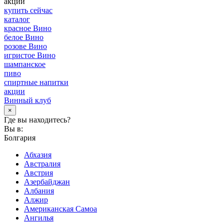
акции
купить сейчас
каталог
красное Вино
белое Вино
розове Вино
игристое Вино
шампанское
пиво
спиртные напитки
акции
Винный клуб
×
Где вы находитесь?
Вы в:
Болгария
Абхазия
Австралия
Австрия
Азербайджан
Албания
Алжир
Американская Самоа
Ангилья