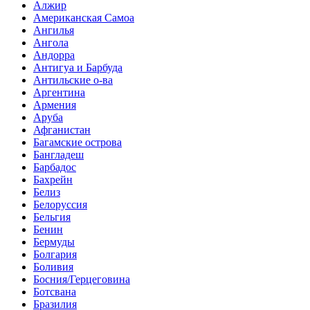
Алжир
Американская Самоа
Ангилья
Ангола
Андорра
Антигуа и Барбуда
Антильские о-ва
Аргентина
Армения
Аруба
Афганистан
Багамские острова
Бангладеш
Барбадос
Бахрейн
Белиз
Белоруссия
Бельгия
Бенин
Бермуды
Болгария
Боливия
Босния/Герцеговина
Ботсвана
Бразилия