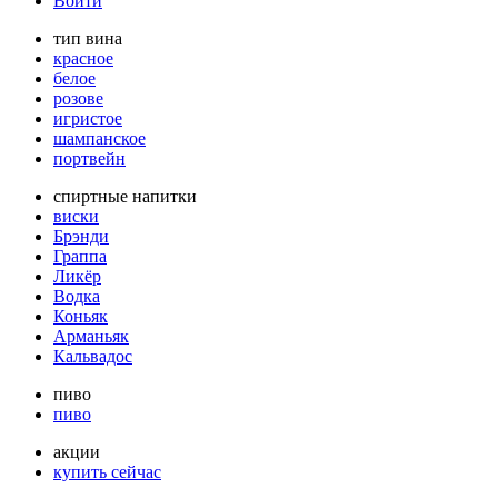
Войти
тип вина
красное
белое
розове
игристое
шампанское
портвейн
спиртные напитки
виски
Брэнди
Граппа
Ликёр
Водка
Коньяк
Арманьяк
Кальвадос
пиво
пиво
акции
купить сейчас