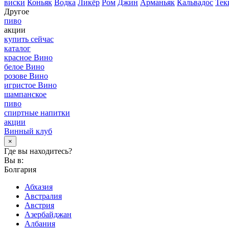
виски
Коньяк
Водка
Ликёр
Ром
Джин
Арманьяк
Кальвадос
Тек
Другое
пиво
акции
купить сейчас
каталог
красное Вино
белое Вино
розове Вино
игристое Вино
шампанское
пиво
спиртные напитки
акции
Винный клуб
×
Где вы находитесь?
Вы в:
Болгария
Абхазия
Австралия
Австрия
Азербайджан
Албания