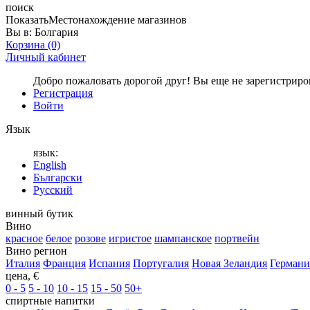
поиск
Показать
Местонахождение магазинов
Вы в:
Болгария
Корзина
(0)
Личный кабинет
Добро пожаловать дорогой друг! Вы еще не зарегистрир
Регистрация
Войти
Язык
язык:
English
Български
Русский
винный бутик
Вино
красное
белое
розове
игристое
шампанское
портвейн
Вино регион
Италия
Франция
Испания
Португалия
Новая Зеландия
Германи
цена, €
0 - 5
5 - 10
10 - 15
15 - 50
50+
спиртные напитки