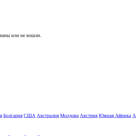
ованы или не вошли.
я
Болгария
США
Австралия
Молдова
Австрия
Южная Африка
А