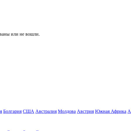
ованы или не вошли.
я
Болгария
США
Австралия
Молдова
Австрия
Южная Африка
А