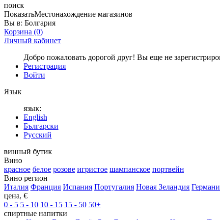
поиск
Показать
Местонахождение магазинов
Вы в:
Болгария
Корзина
(0)
Личный кабинет
Добро пожаловать дорогой друг! Вы еще не зарегистрир
Регистрация
Войти
Язык
язык:
English
Български
Русский
винный бутик
Вино
красное
белое
розове
игристое
шампанское
портвейн
Вино регион
Италия
Франция
Испания
Португалия
Новая Зеландия
Германи
цена, €
0 - 5
5 - 10
10 - 15
15 - 50
50+
спиртные напитки