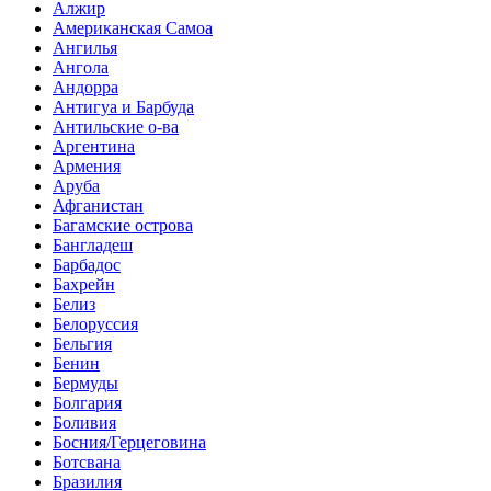
Алжир
Американская Самоа
Ангилья
Ангола
Андорра
Антигуа и Барбуда
Антильские о-ва
Аргентина
Армения
Аруба
Афганистан
Багамские острова
Бангладеш
Барбадос
Бахрейн
Белиз
Белоруссия
Бельгия
Бенин
Бермуды
Болгария
Боливия
Босния/Герцеговина
Ботсвана
Бразилия