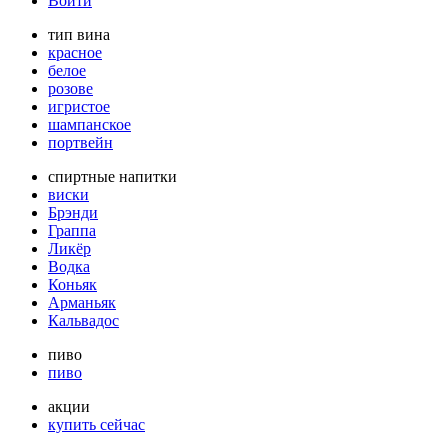
Войти
тип вина
красное
белое
розове
игристое
шампанское
портвейн
спиртные напитки
виски
Брэнди
Граппа
Ликёр
Водка
Коньяк
Арманьяк
Кальвадос
пиво
пиво
акции
купить сейчас