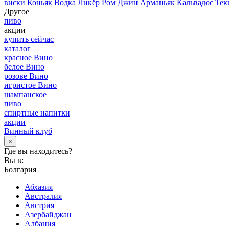
виски
Коньяк
Водка
Ликёр
Ром
Джин
Арманьяк
Кальвадос
Тек
Другое
пиво
акции
купить сейчас
каталог
красное Вино
белое Вино
розове Вино
игристое Вино
шампанское
пиво
спиртные напитки
акции
Винный клуб
×
Где вы находитесь?
Вы в:
Болгария
Абхазия
Австралия
Австрия
Азербайджан
Албания