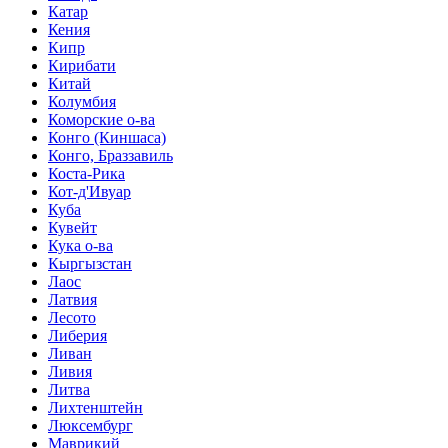
Катар
Кения
Кипр
Кирибати
Китай
Колумбия
Коморские о-ва
Конго (Киншаса)
Конго, Браззавиль
Коста-Рика
Кот-д'Ивуар
Куба
Кувейт
Кука о-ва
Кыргызстан
Лаос
Латвия
Лесото
Либерия
Ливан
Ливия
Литва
Лихтенштейн
Люксембург
Маврикий