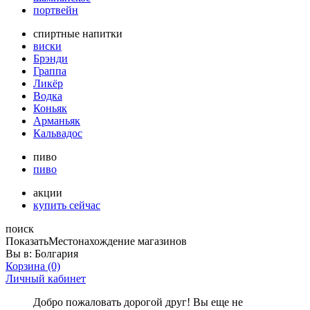
портвейн
спиртные напитки
виски
Брэнди
Граппа
Ликёр
Водка
Коньяк
Арманьяк
Кальвадос
пиво
пиво
акции
купить сейчас
поиск
Показать
Местонахождение магазинов
Вы в:
Болгария
Корзина
(0)
Личный кабинет
Добро пожаловать дорогой друг! Вы еще не