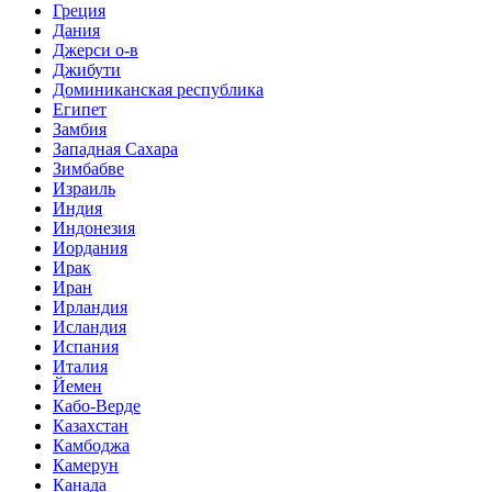
Греция
Дания
Джерси о-в
Джибути
Доминиканская республика
Египет
Замбия
Западная Сахара
Зимбабве
Израиль
Индия
Индонезия
Иордания
Ирак
Иран
Ирландия
Исландия
Испания
Италия
Йемен
Кабо-Верде
Казахстан
Камбоджа
Камерун
Канада