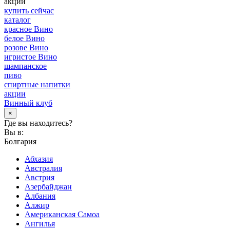
акции
купить сейчас
каталог
красное Вино
белое Вино
розове Вино
игристое Вино
шампанское
пиво
спиртные напитки
акции
Винный клуб
×
Где вы находитесь?
Вы в:
Болгария
Абхазия
Австралия
Австрия
Азербайджан
Албания
Алжир
Американская Самоа
Ангилья