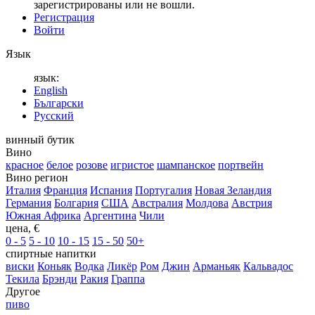
зарегистрированы или не вошли.
Регистрация
Войти
Язык
язык:
English
Български
Русский
винный бутик
Вино
красное
белое
розове
игристое
шампанское
портвейн
Вино регион
Италия
Франция
Испания
Португалия
Новая Зеландия
Германия
Болгария
США
Австралия
Молдова
Австрия
Южная Африка
Аргентина
Чили
цена, €
0 - 5
5 - 10
10 - 15
15 - 50
50+
спиртные напитки
виски
Коньяк
Водка
Ликёр
Ром
Джин
Арманьяк
Кальвадос
Текила
Брэнди
Ракия
Граппа
Другое
пиво