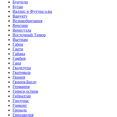
Бурунди
Бутан
Валлис и Футуна о-ва
Вануату
Великобритания
Венгрия
Венесуэла
Восточный Тимор
Вьетнам
Габон
Гаити
Гайана
Гамбия
Гана
Гваделупа
Гватемала
Гвинея
Гвинея-Бисау
Германия
Гернси остров
Гибралтар
Гондурас
Гонконг
Гренада
Гренландия