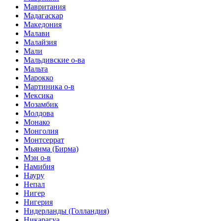
Мавритания
Мадагаскар
Македония
Малави
Малайзия
Мали
Мальдивские о-ва
Мальта
Марокко
Мартиника о-в
Мексика
Мозамбик
Молдова
Монако
Монголия
Монтсеррат
Мьянма (Бирма)
Мэн о-в
Намибия
Науру
Непал
Нигер
Нигерия
Нидерланды (Голландия)
Никарагуа