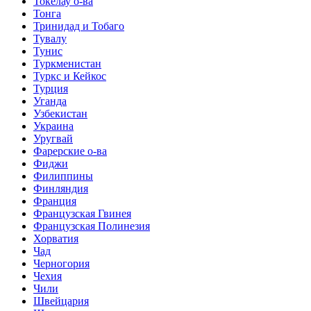
Токелау о-ва
Тонга
Тринидад и Тобаго
Тувалу
Тунис
Туркменистан
Туркс и Кейкос
Турция
Уганда
Узбекистан
Украина
Уругвай
Фарерские о-ва
Фиджи
Филиппины
Финляндия
Франция
Французская Гвинея
Французская Полинезия
Хорватия
Чад
Черногория
Чехия
Чили
Швейцария