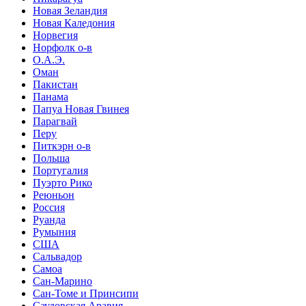
Новая Зеландия
Новая Каледония
Норвегия
Норфолк о-в
О.А.Э.
Оман
Пакистан
Панама
Папуа Новая Гвинея
Парагвай
Перу
Питкэрн о-в
Польша
Португалия
Пуэрто Рико
Реюньон
Россия
Руанда
Румыния
США
Сальвадор
Самоа
Сан-Марино
Сан-Томе и Принсипи
Саудовская Аравия