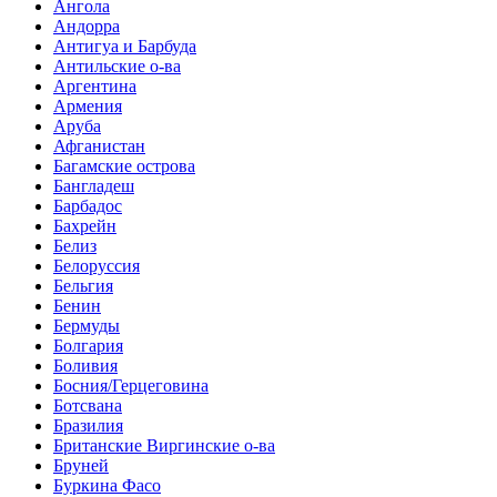
Ангола
Андорра
Антигуа и Барбуда
Антильские о-ва
Аргентина
Армения
Аруба
Афганистан
Багамские острова
Бангладеш
Барбадос
Бахрейн
Белиз
Белоруссия
Бельгия
Бенин
Бермуды
Болгария
Боливия
Босния/Герцеговина
Ботсвана
Бразилия
Британские Виргинские о-ва
Бруней
Буркина Фасо