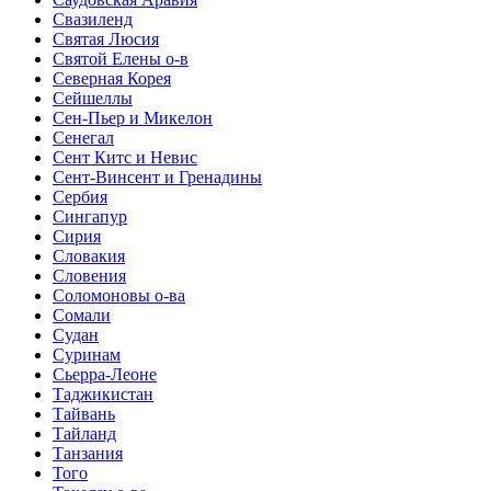
Свазиленд
Святая Люсия
Святой Елены о-в
Северная Корея
Сейшеллы
Сен-Пьер и Микелон
Сенегал
Сент Китс и Невис
Сент-Винсент и Гренадины
Сербия
Сингапур
Сирия
Словакия
Словения
Соломоновы о-ва
Сомали
Судан
Суринам
Сьерра-Леоне
Таджикистан
Тайвань
Тайланд
Танзания
Того