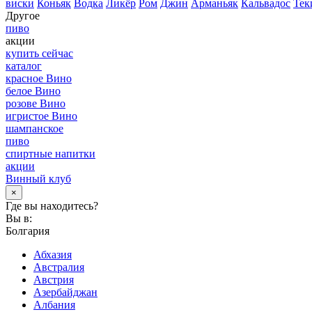
виски
Коньяк
Водка
Ликёр
Ром
Джин
Арманьяк
Кальвадос
Тек
Другое
пиво
акции
купить сейчас
каталог
красное Вино
белое Вино
розове Вино
игристое Вино
шампанское
пиво
спиртные напитки
акции
Винный клуб
×
Где вы находитесь?
Вы в:
Болгария
Абхазия
Австралия
Австрия
Азербайджан
Албания