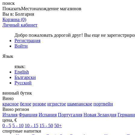
поиск
Показать
Местонахождение магазинов
Вы в:
Болгария
Корзина
(0)
Личный кабинет
Добро пожаловать дорогой друг! Вы еще не зарегистрир
Регистрация
Войти
Язык
язык:
English
Български
Русский
винный бутик
Вино
красное
белое
розове
игристое
шампанское
портвейн
Вино регион
Италия
Франция
Испания
Португалия
Новая Зеландия
Германи
цена, €
0 - 5
5 - 10
10 - 15
15 - 50
50+
спиртные напитки