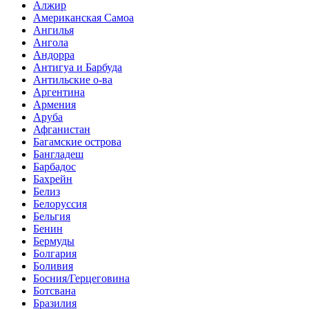
Алжир
Американская Самоа
Ангилья
Ангола
Андорра
Антигуа и Барбуда
Антильские о-ва
Аргентина
Армения
Аруба
Афганистан
Багамские острова
Бангладеш
Барбадос
Бахрейн
Белиз
Белоруссия
Бельгия
Бенин
Бермуды
Болгария
Боливия
Босния/Герцеговина
Ботсвана
Бразилия