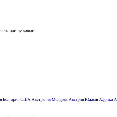
ованы или не вошли.
я
Болгария
США
Австралия
Молдова
Австрия
Южная Африка
А