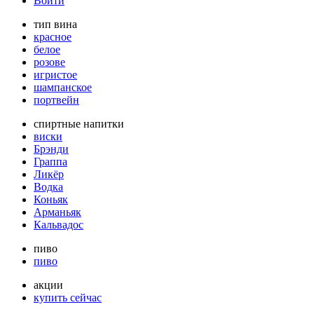
Войти
тип вина
красное
белое
розове
игристое
шампанское
портвейн
спиртные напитки
виски
Брэнди
Граппа
Ликёр
Водка
Коньяк
Арманьяк
Кальвадос
пиво
пиво
акции
купить сейчас