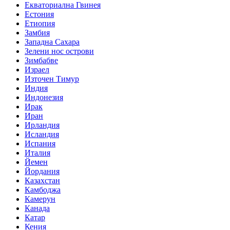
Екваториална Гвинея
Естония
Етиопия
Замбия
Западна Сахара
Зелени нос острови
Зимбабве
Израел
Източен Тимур
Индия
Индонезия
Ирак
Иран
Ирландия
Исландия
Испания
Италия
Йемен
Йордания
Казахстан
Камбоджа
Камерун
Канада
Катар
Кения