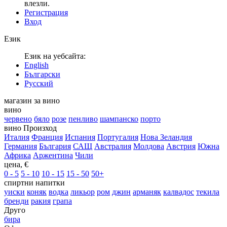
влезли.
Регистрация
Вход
Език
Език на уебсайта:
English
Български
Русский
магазин за вино
вино
червено
бяло
розе
пенливо
шампанско
порто
вино Произход
Италия
Франция
Испания
Португалия
Нова Зеландия
Германия
България
САЩ
Австралия
Молдова
Австрия
Южна
Африка
Аржентина
Чили
цена, €
0 - 5
5 - 10
10 - 15
15 - 50
50+
спиртни напитки
уиски
коняк
водка
ликьор
ром
джин
арманяк
калвадос
текила
бренди
ракия
грапа
Друго
бира