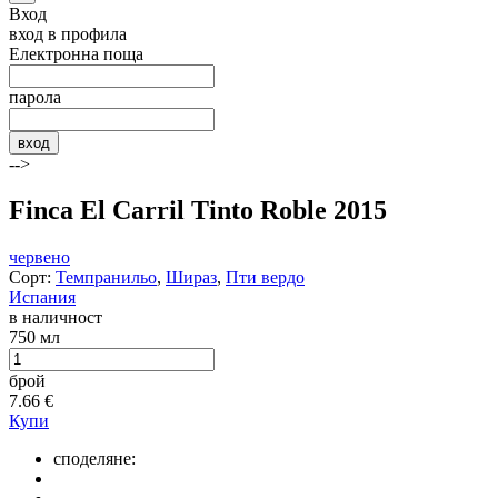
Вход
вход в профила
Електронна поща
парола
вход
-->
Finca El Carril Tinto Roble 2015
червено
Сорт:
Темпранильо
,
Шираз
,
Пти вердо
Испания
в наличност
750 мл
брой
7.66
€
Купи
споделяне: