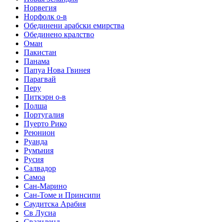
Норвегия
Норфолк о-в
Обединени арабски емирства
Обединено кралство
Оман
Пакистан
Панама
Папуа Нова Гвинея
Парагвай
Перу
Питкэрн о-в
Полша
Португалия
Пуерто Рико
Реюнион
Руанда
Румъния
Русия
Салвадор
Самоа
Сан-Марино
Сан-Томе и Принсипи
Саудитска Арабия
Св Лусиа
Свазиленд