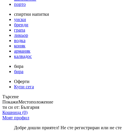
порто
спиртни напитки
уиски
бренди
грапа
ликьор
водка
коняк
арманяк
калвадос
бира
бира
Оферти
Купи сега
Търсене
Покажи
Местоположение
ти си от:
България
Кошница
(0)
Моят профил
Добре дошли приятел! Не сте регистриран или не сте