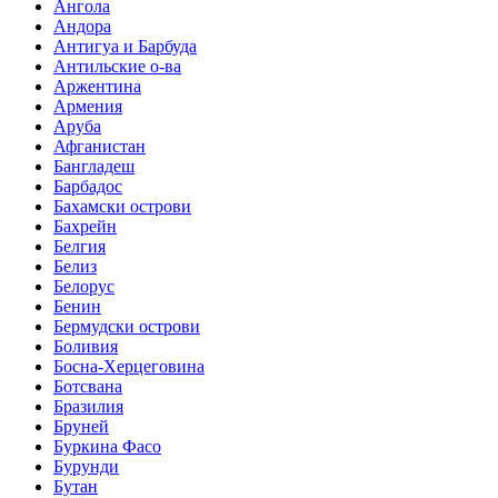
Ангола
Андора
Антигуа и Барбуда
Антильские о-ва
Аржентина
Армения
Аруба
Афганистан
Бангладеш
Барбадос
Бахамски острови
Бахрейн
Белгия
Белиз
Белорус
Бенин
Бермудски острови
Боливия
Босна-Херцеговина
Ботсвана
Бразилия
Бруней
Буркина Фасо
Бурунди
Бутан