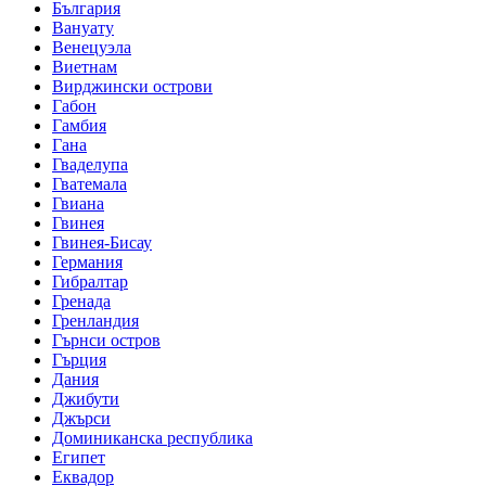
България
Вануату
Венецуэла
Виетнам
Вирджински острови
Габон
Гамбия
Гана
Гваделупа
Гватемала
Гвиана
Гвинея
Гвинея-Бисау
Германия
Гибралтар
Гренада
Гренландия
Гърнси остров
Гърция
Дания
Джибути
Джърси
Доминиканска республика
Египет
Еквадор