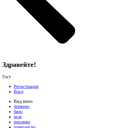
Здравейте!
Гост
Регистрация
Вход
Вид вино
червено
бяло
розе
пенливо
шампанско