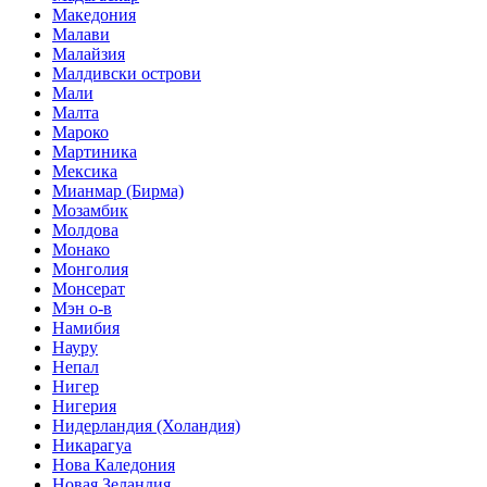
Македония
Малави
Малайзия
Малдивски острови
Мали
Малта
Мароко
Мартиника
Мексика
Мианмар (Бирма)
Мозамбик
Молдова
Монако
Монголия
Монсерат
Мэн о-в
Намибия
Науру
Непал
Нигер
Нигерия
Нидерландия (Холандия)
Никарагуа
Нова Каледония
Новая Зеландия