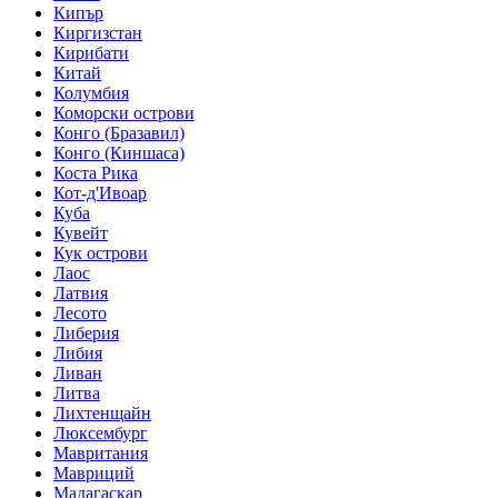
Кипър
Киргизстан
Кирибати
Китай
Колумбия
Коморски острови
Конго (Бразавил)
Конго (Киншаса)
Коста Рика
Кот-д'Ивоар
Куба
Кувейт
Кук острови
Лаос
Латвия
Лесото
Либерия
Либия
Ливан
Литва
Лихтенщайн
Люксембург
Мавритания
Мавриций
Мадагаскар