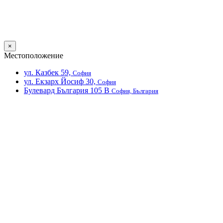
×
Местоположение
ул. Казбек 59,
София
ул. Екзарх Йосиф 30,
София
Булевард България 105 В
София, България