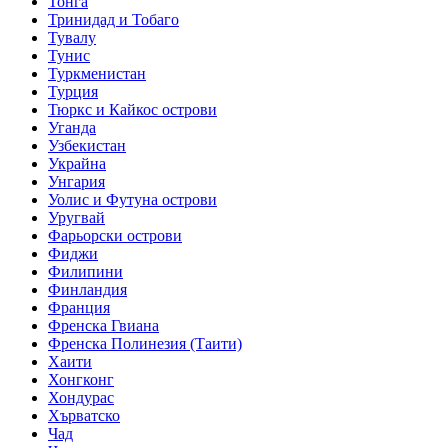
Тонга
Тринидад и Тобаго
Тувалу
Тунис
Туркменистан
Турция
Тюркс и Кайкос острови
Уганда
Узбекистан
Украйна
Унгария
Уолис и Футуна острови
Уругвай
Фарьорски острови
Фиджи
Филипини
Финландия
Франция
Френска Гвиана
Френска Полинезия (Таити)
Хаити
Хонгконг
Хондурас
Хърватско
Чад