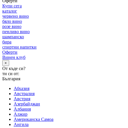
Оферти
Купи сега
каталог
червено вино
бяло вино
розе вино
пенливо вино
шампанско
бира
спиртни напитки
Оферти
Винен клуб
×
От къде си?
ти си от:
България
Абхазия
Австралия
Австрия
Азербайджан
Албания
Алжир
Американска Самоа
Ангила