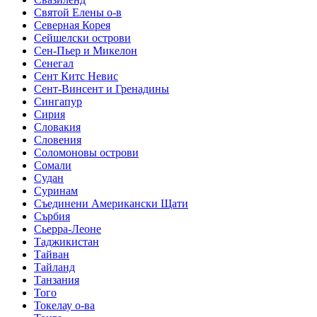
Святой Елены о-в
Северная Корея
Сейшелски острови
Сен-Пьер и Микелон
Сенегал
Сент Китс Невис
Сент-Винсент и Гренадины
Сингапур
Сирия
Словакия
Словения
Соломоновы острови
Сомали
Судан
Суринам
Съединени Американски Щати
Сърбия
Сьерра-Леоне
Таджикистан
Тайван
Тайланд
Танзания
Того
Токелау о-ва