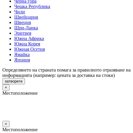
Черна гора
Чешка Република
Чили
Швейцария
Швеция
Шри-Ланка
Эритрея
Южна Африка
Южна Корея
Южная Осетия
Ямайка
Япония
Определянето на страната помага за правилното отразяване на
информацията (например: цената за доставка на стоки)
затворете
×
Местоположение
×
Местоположение