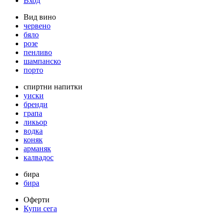
Вход
Вид вино
червено
бяло
розе
пенливо
шампанско
порто
спиртни напитки
уиски
бренди
грапа
ликьор
водка
коняк
арманяк
калвадос
бира
бира
Оферти
Купи сега