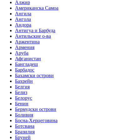
Алжир
Американска Самоа
Ангила
Ангола
Андора
Антигуа и Барбуда
Антильские о-ва
Аржентина
Армения
Аруба
Афганистан
Бангладеш
Барбадос
Бахамски острови
Бахрейн
Белгия
Белиз
Белорус
Бенин
Бермудски острови
Боливия
Босна-Херцеговина
Ботсвана
Бразилия
Бруней