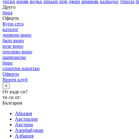
уиски
коняк
водка
ликьор
ром
джин
арманяк
калвадос
текила
б
Друго
бира
Оферти
Купи сега
каталог
червено вино
бяло вино
розе вино
пенливо вино
шампанско
бира
спиртни напитки
Оферти
Винен клуб
×
От къде си?
ти си от:
България
Абхазия
Австралия
Австрия
Азербайджан
Албания