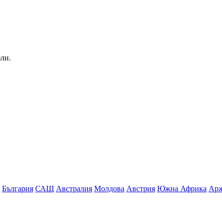
зли.
България
САЩ
Австралия
Молдова
Австрия
Южна Африка
Арж