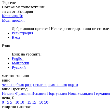
Търсене
Покажи
Местоположение
ти си от:
България
Кошница
(0)
Моят профил
Добре дошли приятел! Не сте регистриран или не сте вле
Регистрация
Вход
Език
Език на уебсайта:
English
Български
Русский
магазин за вино
вино
червено
бяло
розе
пенливо
шампанско
порто
вино Произход
Италия
Франция
Испания
Португалия
Нова Зеландия
Германия
цена, €
0 - 5
5 - 10
10 - 15
15 - 50
50+
спиртни напитки