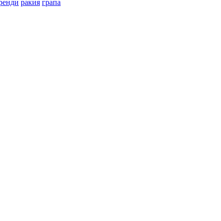
ренди
ракия
грапа