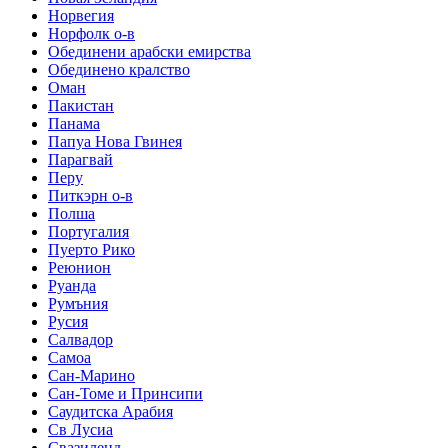
Норвегия
Норфолк о-в
Обединени арабски емирства
Обединено кралство
Оман
Пакистан
Панама
Папуа Нова Гвинея
Парагвай
Перу
Питкэрн о-в
Полша
Португалия
Пуерто Рико
Реюнион
Руанда
Румъния
Русия
Салвадор
Самоа
Сан-Марино
Сан-Томе и Принсипи
Саудитска Арабия
Св Лусиа
Свазиленд