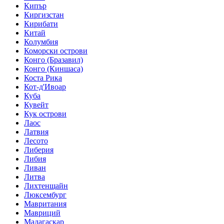
Кипър
Киргизстан
Кирибати
Китай
Колумбия
Коморски острови
Конго (Бразавил)
Конго (Киншаса)
Коста Рика
Кот-д'Ивоар
Куба
Кувейт
Кук острови
Лаос
Латвия
Лесото
Либерия
Либия
Ливан
Литва
Лихтенщайн
Люксембург
Мавритания
Мавриций
Мадагаскар