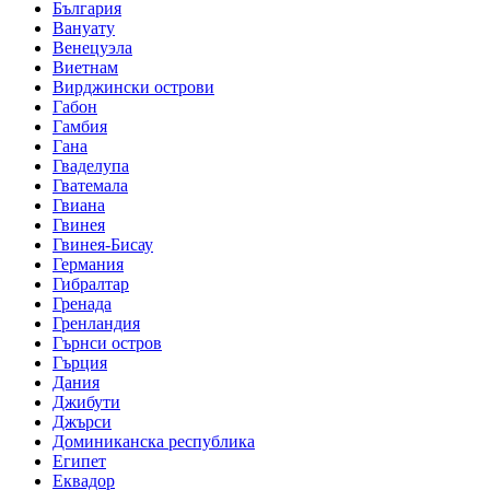
България
Вануату
Венецуэла
Виетнам
Вирджински острови
Габон
Гамбия
Гана
Гваделупа
Гватемала
Гвиана
Гвинея
Гвинея-Бисау
Германия
Гибралтар
Гренада
Гренландия
Гърнси остров
Гърция
Дания
Джибути
Джърси
Доминиканска республика
Египет
Еквадор