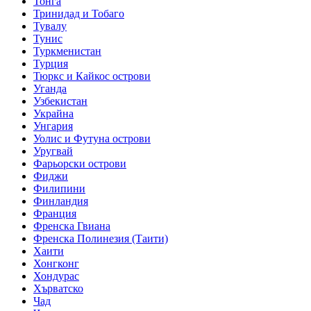
Тонга
Тринидад и Тобаго
Тувалу
Тунис
Туркменистан
Турция
Тюркс и Кайкос острови
Уганда
Узбекистан
Украйна
Унгария
Уолис и Футуна острови
Уругвай
Фарьорски острови
Фиджи
Филипини
Финландия
Франция
Френска Гвиана
Френска Полинезия (Таити)
Хаити
Хонгконг
Хондурас
Хърватско
Чад