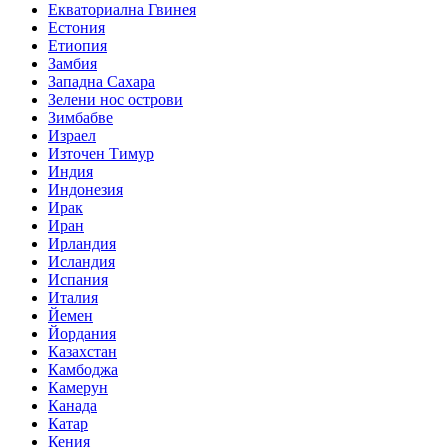
Екваториална Гвинея
Естония
Етиопия
Замбия
Западна Сахара
Зелени нос острови
Зимбабве
Израел
Източен Тимур
Индия
Индонезия
Ирак
Иран
Ирландия
Исландия
Испания
Италия
Йемен
Йордания
Казахстан
Камбоджа
Камерун
Канада
Катар
Кения