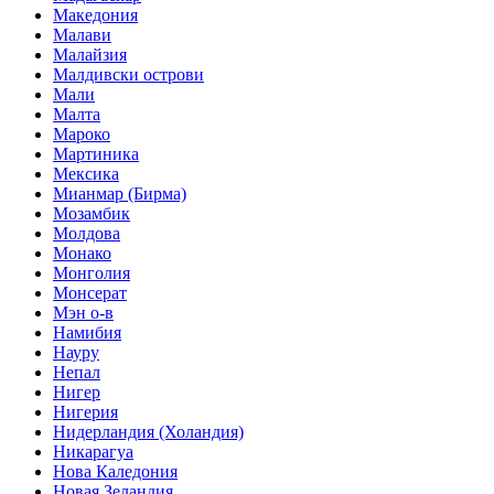
Македония
Малави
Малайзия
Малдивски острови
Мали
Малта
Мароко
Мартиника
Мексика
Мианмар (Бирма)
Мозамбик
Молдова
Монако
Монголия
Монсерат
Мэн о-в
Намибия
Науру
Непал
Нигер
Нигерия
Нидерландия (Холандия)
Никарагуа
Нова Каледония
Новая Зеландия