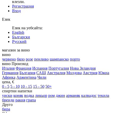
влезли.
Регистрация
Вход
Език
Език на уебсайта:
English
Български
Русский
магазин за вино
вино
червено
бяло
розе
пенливо
шампанско
порто
вино Произход
Италия
Франция
Испания
Португалия
Нова Зеландия
Германия
България
САЩ
Австралия
Молдова
Австрия
Южна
Африка
Аржентина
Чили
цена, €
0 - 5
5 - 10
10 - 15
15 - 50
50+
спиртни напитки
уиски
коняк
водка
ликьор
ром
джин
арманяк
калвадос
текила
бренди
ракия
грапа
Друго
бира