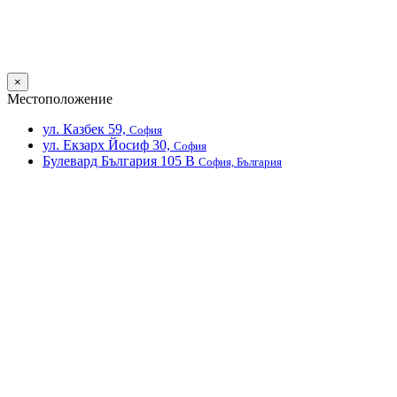
×
Местоположение
ул. Казбек 59,
София
ул. Екзарх Йосиф 30,
София
Булевард България 105 В
София, България