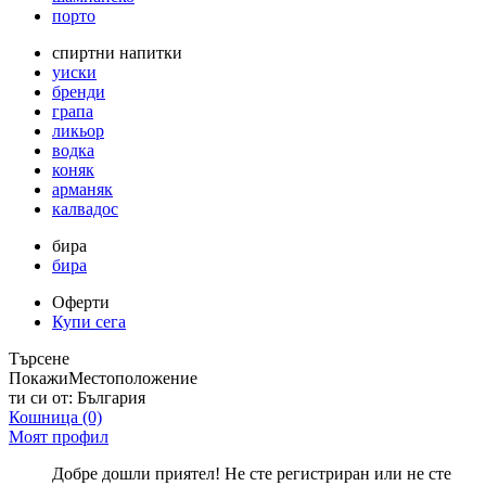
порто
спиртни напитки
уиски
бренди
грапа
ликьор
водка
коняк
арманяк
калвадос
бира
бира
Оферти
Купи сега
Търсене
Покажи
Местоположение
ти си от:
България
Кошница
(0)
Моят профил
Добре дошли приятел! Не сте регистриран или не сте