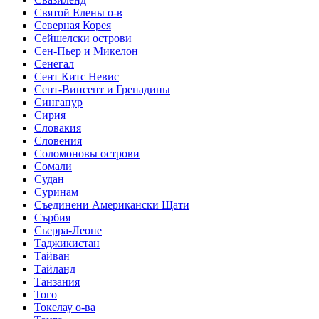
Святой Елены о-в
Северная Корея
Сейшелски острови
Сен-Пьер и Микелон
Сенегал
Сент Китс Невис
Сент-Винсент и Гренадины
Сингапур
Сирия
Словакия
Словения
Соломоновы острови
Сомали
Судан
Суринам
Съединени Американски Щати
Сърбия
Сьерра-Леоне
Таджикистан
Тайван
Тайланд
Танзания
Того
Токелау о-ва