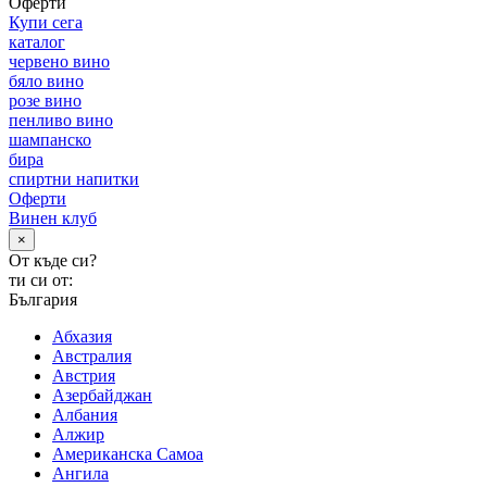
Оферти
Купи сега
каталог
червено вино
бяло вино
розе вино
пенливо вино
шампанско
бира
спиртни напитки
Оферти
Винен клуб
×
От къде си?
ти си от:
България
Абхазия
Австралия
Австрия
Азербайджан
Албания
Алжир
Американска Самоа
Ангила