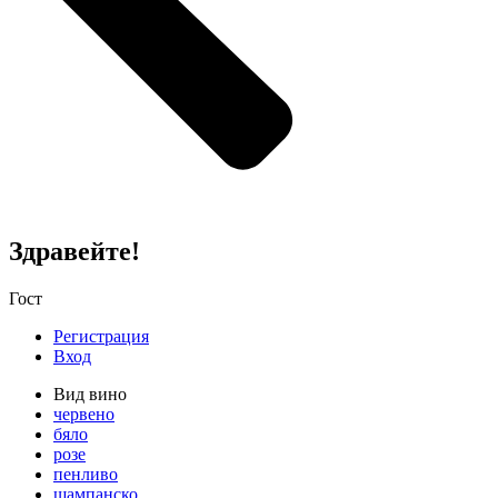
Здравейте!
Гост
Регистрация
Вход
Вид вино
червено
бяло
розе
пенливо
шампанско