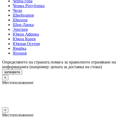
Черна гора
Чешка Република
Чили
Швейцария
Швеция
Шри-Ланка
Эритрея
Южна Африка
Южна Корея
Южная Осетия
Ямайка
Япония
Определянето на страната помага за правилното отразяване на
информацията (например: цената за доставка на стоки)
затворете
×
Местоположение
×
Местоположение