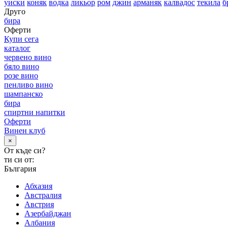
уиски
коняк
водка
ликьор
ром
джин
арманяк
калвадос
текила
б
Друго
бира
Оферти
Купи сега
каталог
червено вино
бяло вино
розе вино
пенливо вино
шампанско
бира
спиртни напитки
Оферти
Винен клуб
×
От къде си?
ти си от:
България
Абхазия
Австралия
Австрия
Азербайджан
Албания