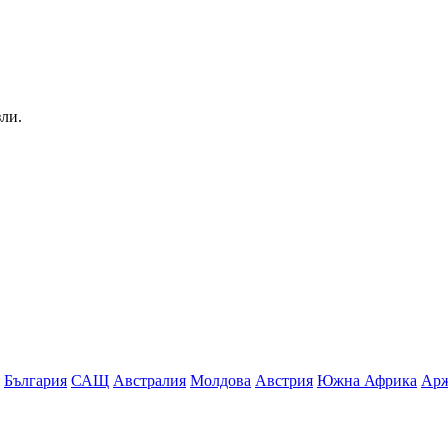
зли.
България
САЩ
Австралия
Молдова
Австрия
Южна Африка
Арж