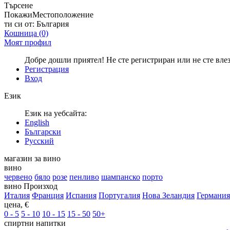
Търсене
Покажи
Местоположение
ти си от:
България
Кошница
(0)
Моят профил
Добре дошли приятел! Не сте регистриран или не сте вле
Регистрация
Вход
Език
Език на уебсайта:
English
Български
Русский
магазин за вино
вино
червено
бяло
розе
пенливо
шампанско
порто
вино Произход
Италия
Франция
Испания
Португалия
Нова Зеландия
Германия
цена, €
0 - 5
5 - 10
10 - 15
15 - 50
50+
спиртни напитки