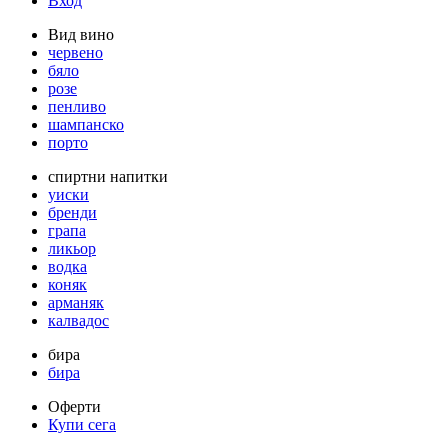
Вход
Вид вино
червено
бяло
розе
пенливо
шампанско
порто
спиртни напитки
уиски
бренди
грапа
ликьор
водка
коняк
арманяк
калвадос
бира
бира
Оферти
Купи сега