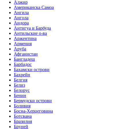
Алжир
Американска Самоа
Ангила
Ангола
Андора
Антигуа и Барбуда
Антильские о-ва
Аржентина
Армения
Аруба
Афганистан
Бангладеш
Барбадос
Бахамски острови
Бахрейн
Белгия
Белиз
Белорус
Бенин
Бермудски острови
Боливия
Босна-Херцеговина
Ботсвана
Бразилия
Бруней