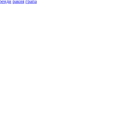
ренди
ракия
грапа