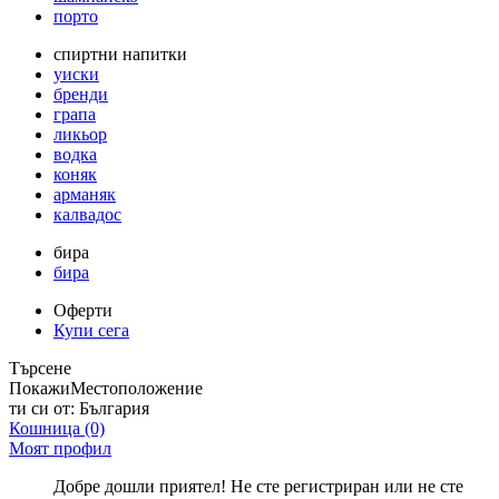
порто
спиртни напитки
уиски
бренди
грапа
ликьор
водка
коняк
арманяк
калвадос
бира
бира
Оферти
Купи сега
Търсене
Покажи
Местоположение
ти си от:
България
Кошница
(0)
Моят профил
Добре дошли приятел! Не сте регистриран или не сте