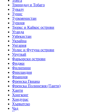
Тонга
Тринидад и Тобаго
Тувалу
Тунис
Туркменистан
Турция
Тюркс и Кайкос острови
Уганда
Узбекистан
Украйна
Унгария
Уолис и Футуна острови
Уругвай
Фарьорски острови
Фиджи
Филипини
Финландия
Франция
Френска Гвиана
Френска Полинезия (Таити)
Хаити
Хонгконг
Хондурас
Хърватско
Чад