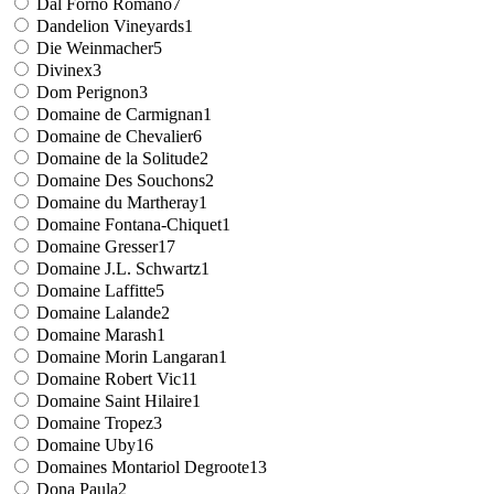
Dal Forno Romano
7
Dandelion Vineyards
1
Die Weinmacher
5
Divinex
3
Dom Perignon
3
Domaine de Carmignan
1
Domaine de Chevalier
6
Domaine de la Solitude
2
Domaine Des Souchons
2
Domaine du Martheray
1
Domaine Fontana-Chiquet
1
Domaine Gresser
17
Domaine J.L. Schwartz
1
Domaine Laffitte
5
Domaine Lalande
2
Domaine Marash
1
Domaine Morin Langaran
1
Domaine Robert Vic
11
Domaine Saint Hilaire
1
Domaine Tropez
3
Domaine Uby
16
Domaines Montariol Degroote
13
Dona Paula
2