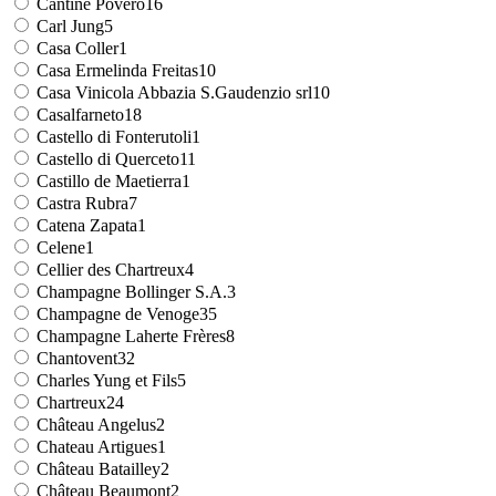
Cantine Povero
16
Carl Jung
5
Casa Coller
1
Casa Ermelinda Freitas
10
Casa Vinicola Abbazia S.Gaudenzio srl
10
Casalfarneto
18
Castello di Fonterutoli
1
Castello di Querceto
11
Castillo de Maetierra
1
Castra Rubra
7
Catena Zapata
1
Celene
1
Cellier des Chartreux
4
Champagne Bollinger S.A.
3
Champagne de Venoge
35
Champagne Laherte Frères
8
Chantovent
32
Charles Yung et Fils
5
Chartreux
24
Château Angelus
2
Chateau Artigues
1
Château Batailley
2
Château Beaumont
2