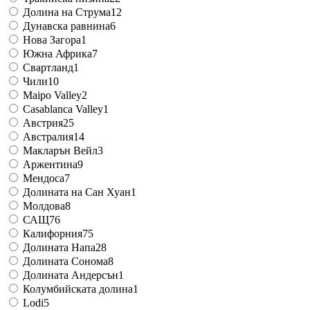
Долина на Струма
12
Дунавска равнина
6
Нова Загора
1
Южна Африка
7
Свартланд
1
Чили
10
Maipo Valley
2
Casablanca Valley
1
Австрия
25
Австралия
14
Макларън Вейл
3
Аржентина
9
Мендоса
7
Долината на Сан Хуан
1
Молдова
8
САЩ
76
Калифорния
75
Долината Напа
28
Долината Сонома
8
Долината Андерсън
1
Колумбийската долина
1
Lodi
5