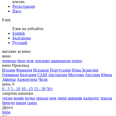
влезли.
Регистрация
Вход
Език
Език на уебсайта:
English
Български
Русский
магазин за вино
вино
червено
бяло
розе
пенливо
шампанско
порто
вино Произход
Италия
Франция
Испания
Португалия
Нова Зеландия
Германия
България
САЩ
Австралия
Молдова
Австрия
Южна
Африка
Аржентина
Чили
цена, €
0 - 5
5 - 10
10 - 15
15 - 50
50+
спиртни напитки
уиски
коняк
водка
ликьор
ром
джин
арманяк
калвадос
текила
бренди
ракия
грапа
Друго
бира