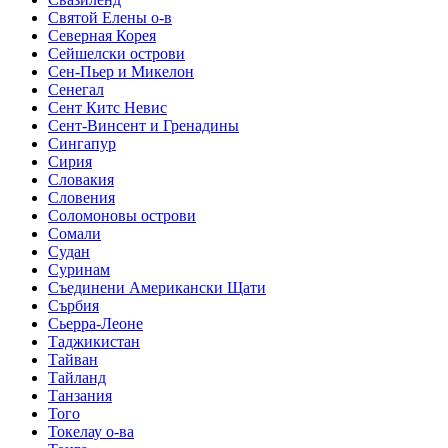
Святой Елены о-в
Северная Корея
Сейшелски острови
Сен-Пьер и Микелон
Сенегал
Сент Китс Невис
Сент-Винсент и Гренадины
Сингапур
Сирия
Словакия
Словения
Соломоновы острови
Сомали
Судан
Суринам
Съединени Американски Щати
Сърбия
Сьерра-Леоне
Таджикистан
Тайван
Тайланд
Танзания
Того
Токелау о-ва