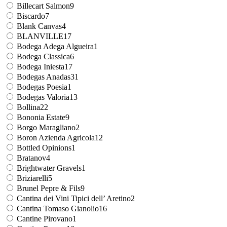
Billecart Salmon
9
Biscardo
7
Blank Canvas
4
BLANVILLE
17
Bodega Adega Algueira
1
Bodega Classica
6
Bodega Iniesta
17
Bodegas Anadas
31
Bodegas Poesia
1
Bodegas Valoria
13
Bollina
22
Bononia Estate
9
Borgo Maragliano
2
Boron Azienda Agricola
12
Bottled Opinions
1
Bratanov
4
Brightwater Gravels
1
Briziarelli
5
Brunel Pepre & Fils
9
Cantina dei Vini Tipici dell’ Aretino
2
Cantina Tomaso Gianolio
16
Cantine Pirovano
1