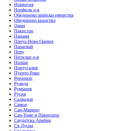
Норвегия
Норфолк о-в
Обединени арабски емирства
Обединено кралство
Оман
Пакистан
Панама
Папуа Нова Гвинея
Парагвай
Перу
Питкэрн о-в
Полша
Португалия
Пуерто Рико
Реюнион
Руанда
Румъния
Русия
Салвадор
Самоа
Сан-Марино
Сан-Томе и Принсипи
Саудитска Арабия
Св Лусиа
Свазиленд