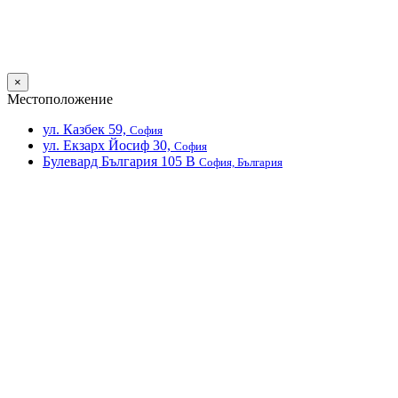
×
Местоположение
ул. Казбек 59,
София
ул. Екзарх Йосиф 30,
София
Булевард България 105 В
София, България