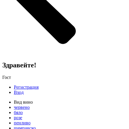
Здравейте!
Гост
Регистрация
Вход
Вид вино
червено
бяло
розе
пенливо
шампанско