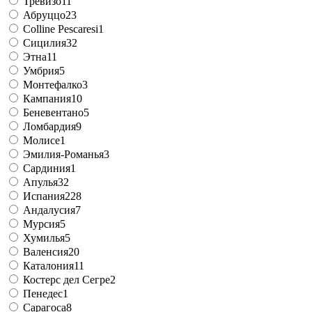
Тревизо
11
Абруццо
23
Colline Pescaresi
1
Сицилия
32
Этна
11
Умбрия
5
Монтефалко
3
Кампания
10
Беневентано
5
Ломбардия
9
Молисе
1
Эмилия-Романья
3
Сардиния
1
Апулья
32
Испания
228
Андалусия
7
Мурсия
5
Хумилья
5
Валенсия
20
Каталония
11
Костерс дел Сегре
2
Пенедес
1
Сарагоса
8