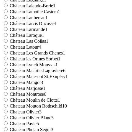
Château Lalande-Borie
1
Chateau Lamothe Castera
1
Chateau Lanbersac
1
Château Larcis Ducasse
1
Chateau Larmande
1
Château Laroque
1
Chateau Las Collas
1
Chateau Latour
4
Chateau Les Grands Chenes
1
Château les Ormes Sorbet
1
Château Lynch Moussas
1
Château Malartic-Lagraviere
6
Château Malescot St-Exupéry
1
Chateau Mangot
3
Château Marjosse
1
Château Montrose
6
Château Moulin de Clotte
1
Chateau Mouton Rothschild
10
Chateau Olivier
3
Chateau Olivier Blanc
5
Chateau Pavie
5
Chateau Phelan Segur
3