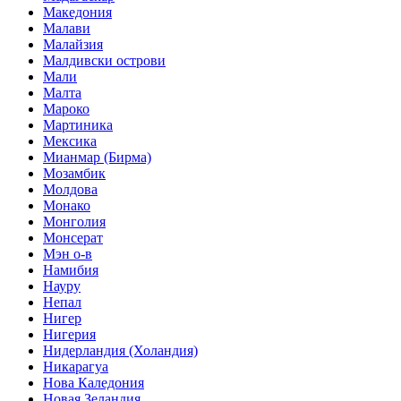
Македония
Малави
Малайзия
Малдивски острови
Мали
Малта
Мароко
Мартиника
Мексика
Мианмар (Бирма)
Мозамбик
Молдова
Монако
Монголия
Монсерат
Мэн о-в
Намибия
Науру
Непал
Нигер
Нигерия
Нидерландия (Холандия)
Никарагуа
Нова Каледония
Новая Зеландия