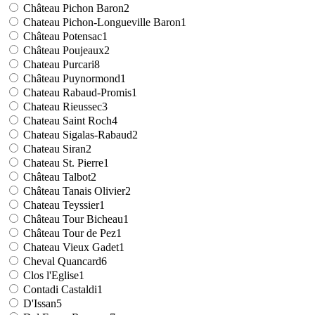
Château Pichon Baron
2
Chateau Pichon-Longueville Baron
1
Château Potensac
1
Château Poujeaux
2
Chateau Purcari
8
Château Puynormond
1
Chateau Rabaud-Promis
1
Chateau Rieussec
3
Chateau Saint Roch
4
Chateau Sigalas-Rabaud
2
Chateau Siran
2
Chateau St. Pierre
1
Château Talbot
2
Château Tanais Olivier
2
Chateau Teyssier
1
Château Tour Bicheau
1
Château Tour de Pez
1
Chateau Vieux Gadet
1
Cheval Quancard
6
Clos l'Eglise
1
Contadi Castaldi
1
D'Issan
5