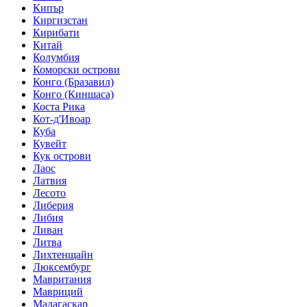
Кипър
Киргизстан
Кирибати
Китай
Колумбия
Коморски острови
Конго (Бразавил)
Конго (Киншаса)
Коста Рика
Кот-д'Ивоар
Куба
Кувейт
Кук острови
Лаос
Латвия
Лесото
Либерия
Либия
Ливан
Литва
Лихтенщайн
Люксембург
Мавритания
Мавриций
Мадагаскар