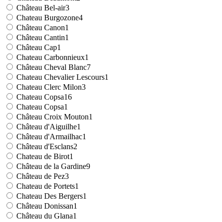
Château Bel-air
3
Chateau Burgozone
4
Château Canon
1
Château Cantin
1
Château Cap
1
Chateau Carbonnieux
1
Château Cheval Blanc
7
Chateau Chevalier Lescours
1
Chateau Clerc Milon
3
Chateau Copsa
16
Chateau Copsa
1
Château Croix Mouton
1
Château d'Aiguilhe
1
Château d'Armailhac
1
Château d'Esclans
2
Chateau de Birot
1
Château de la Gardine
9
Château de Pez
3
Chateau de Portets
1
Chateau Des Bergers
1
Château Donissan
1
Château du Glana
1