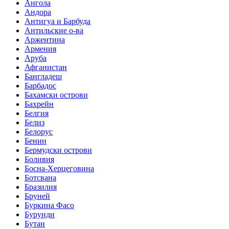
Ангола
Андора
Антигуа и Барбуда
Антильские о-ва
Аржентина
Армения
Аруба
Афганистан
Бангладеш
Барбадос
Бахамски острови
Бахрейн
Белгия
Белиз
Белорус
Бенин
Бермудски острови
Боливия
Босна-Херцеговина
Ботсвана
Бразилия
Бруней
Буркина Фасо
Бурунди
Бутан