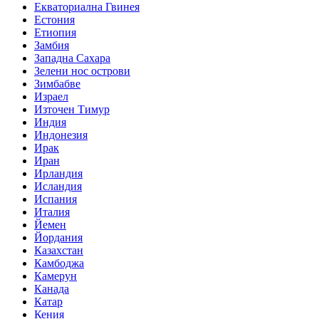
Екваториална Гвинея
Естония
Етиопия
Замбия
Западна Сахара
Зелени нос острови
Зимбабве
Израел
Източен Тимур
Индия
Индонезия
Ирак
Иран
Ирландия
Исландия
Испания
Италия
Йемен
Йордания
Казахстан
Камбоджа
Камерун
Канада
Катар
Кения