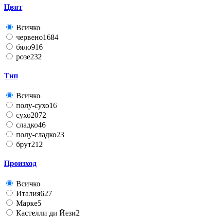
Цвят
Всичко
червено
1684
бяло
916
розе
232
Тип
Всичко
полу-сухо
16
сухо
2072
сладко
46
полу-сладко
23
брут
212
Произход
Всичко
Италия
627
Марке
5
Кастелли ди Йези
2