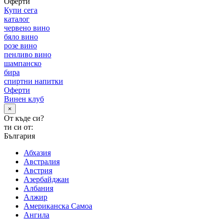
Оферти
Купи сега
каталог
червено вино
бяло вино
розе вино
пенливо вино
шампанско
бира
спиртни напитки
Оферти
Винен клуб
×
От къде си?
ти си от:
България
Абхазия
Австралия
Австрия
Азербайджан
Албания
Алжир
Американска Самоа
Ангила