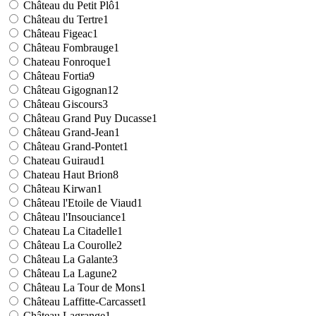
Château du Petit Plô
1
Château du Tertre
1
Château Figeac
1
Château Fombrauge
1
Chateau Fonroque
1
Château Fortia
9
Château Gigognan
12
Château Giscours
3
Château Grand Puy Ducasse
1
Château Grand-Jean
1
Château Grand-Pontet
1
Chateau Guiraud
1
Chateau Haut Brion
8
Château Kirwan
1
Château l'Etoile de Viaud
1
Château l'Insouciance
1
Chateau La Citadelle
1
Château La Courolle
2
Château La Galante
3
Château La Lagune
2
Château La Tour de Mons
1
Château Laffitte-Carcasset
1
Château Lagrange
1