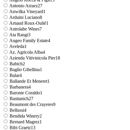
Antonio Arraez
27
Anwilka Vineyard
1
Arduini Luciano
8
Arnaud Roux-Oulié
1
Astrolabe Wines
7
Ata Rangi
3
Augeo Family Estate
4
Aveleda
1
Az. Agricola Alba
4
Azienda Vitivinicola Pier
18
Babich
2
Baglio Gibellina
1
Balar
4
Ballande Et Meneret
1
Barbanera
4
Baronie Coraldo
1
Bastianich
27
Beaumont des Crayeres
9
Bellussi
4
Bendida Winery
2
Bernard Magrez
1
Bibi Graetz
13