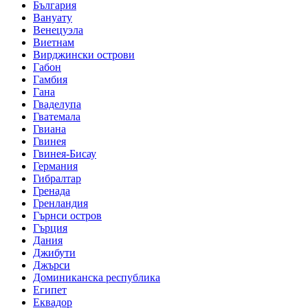
България
Вануату
Венецуэла
Виетнам
Вирджински острови
Габон
Гамбия
Гана
Гваделупа
Гватемала
Гвиана
Гвинея
Гвинея-Бисау
Германия
Гибралтар
Гренада
Гренландия
Гърнси остров
Гърция
Дания
Джибути
Джърси
Доминиканска республика
Египет
Еквадор