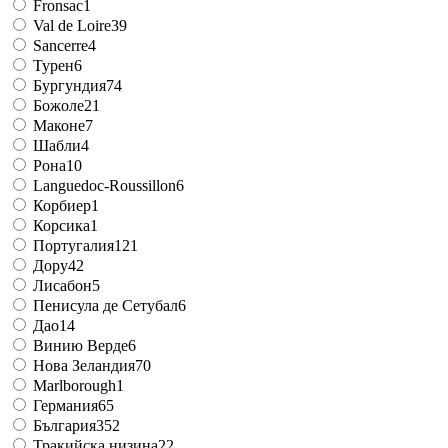
Fronsac
1
Val de Loire
39
Sancerre
4
Турен
6
Бургундия
74
Божоле
21
Маконе
7
Шабли
4
Рона
10
Languedoc-Roussillon
6
Корбиер
1
Корсика
1
Португалия
121
Дору
42
Лисабон
5
Пенисула де Сетубал
6
Дао
14
Винию Верде
6
Нова Зеландия
70
Marlborough
1
Германия
65
България
352
Тракийска низина
22