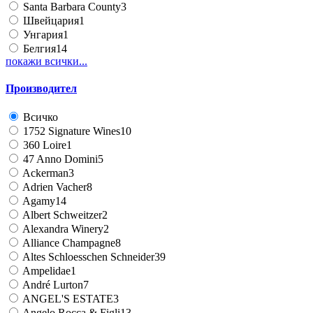
Santa Barbara County
3
Швейцария
1
Унгария
1
Белгия
14
покажи всички...
Производител
Всичко
1752 Signature Wines
10
360 Loire
1
47 Anno Domini
5
Ackerman
3
Adrien Vacher
8
Agamy
14
Albert Schweitzer
2
Alexandra Winery
2
Alliance Champagne
8
Altes Schloesschen Schneider
39
Ampelidae
1
André Lurton
7
ANGEL'S ESTATE
3
Angelo Rocca & Figli
13