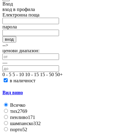
Вход
вход в профила
Електронна поща
парола
вход
-->
ценови диапазон:
—
0 - 5
5 - 10
10 - 15
15 - 50
50+
в наличност
Вид вино
Всичко
тих
2769
пенливо
171
шампанско
332
порто
52