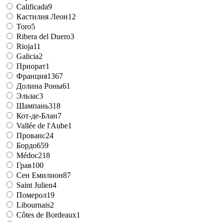
Calificada
9
Кастилия Леон
12
Toro
5
Ribera del Duero
3
Rioja
11
Galicia
2
Приорат
1
Франция
1367
Долина Роны
61
Эльзас
3
Шампань
318
Кот-де-Блан
7
Vallée de l'Aube
1
Прованс
24
Бордо
659
Médoc
218
Грав
100
Сен Емилион
87
Saint Julien
4
Померол
19
Libournais
2
Côtes de Bordeaux
1