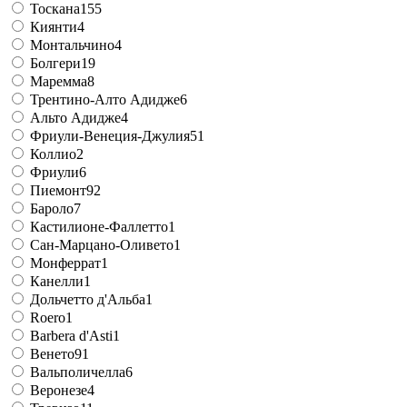
Тоскана
155
Киянти
4
Монтальчино
4
Болгери
19
Маремма
8
Трентино-Алто Адидже
6
Альто Адидже
4
Фриули-Венеция-Джулия
51
Коллио
2
Фриули
6
Пиемонт
92
Бароло
7
Кастилионе-Фаллетто
1
Сан-Марцано-Оливето
1
Монферрат
1
Канелли
1
Дольчетто д'Альба
1
Roero
1
Barbera d'Asti
1
Венето
91
Вальполичелла
6
Веронезе
4