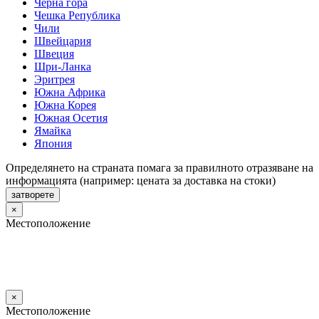
Черна гора
Чешка Република
Чили
Швейцария
Швеция
Шри-Ланка
Эритрея
Южна Африка
Южна Корея
Южная Осетия
Ямайка
Япония
Определянето на страната помага за правилното отразяване на
информацията (например: цената за доставка на стоки)
затворете
×
Местоположение
×
Местоположение