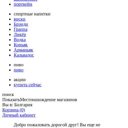
портвейн
спиртные напитки
виски
Брэнди
Граппа
Ликёр
Водка
Коньяк
Арманьяк
Кальвадос
пиво
пиво
акции
купить сейчас
поиск
Показать
Местонахождение магазинов
Вы в:
Болгария
Корзина
(0)
Личный кабинет
Добро пожаловать дорогой друг! Вы еще не