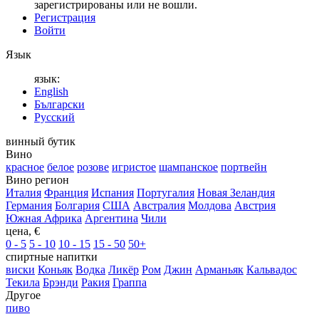
зарегистрированы или не вошли.
Регистрация
Войти
Язык
язык:
English
Български
Русский
винный бутик
Вино
красное
белое
розове
игристое
шампанское
портвейн
Вино регион
Италия
Франция
Испания
Португалия
Новая Зеландия
Германия
Болгария
США
Австралия
Молдова
Австрия
Южная Африка
Аргентина
Чили
цена, €
0 - 5
5 - 10
10 - 15
15 - 50
50+
спиртные напитки
виски
Коньяк
Водка
Ликёр
Ром
Джин
Арманьяк
Кальвадос
Текила
Брэнди
Ракия
Граппа
Другое
пиво