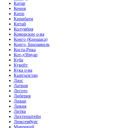
Катар
Кения
Кипр
Кирибати
Китай
Колумбия
Коморские о-ва
Конго (Киншаса)
Конго, Браззавиль
Коста-Рика
Кот-д'Ивуар
Куба
Кувейт
Кука о-ва
Кыргызстан
Лаос
Латвия
Лесото
Либерия
Ливан
Ливия
Литва
Лихтенштейн
Люксембург
Маврикий