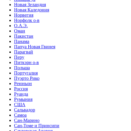
Новая Зеландия
Новая Каледония
Норвегия
Норфолк о-в
О.А.Э.
Оман
Пакистан
Панама
Папуа Новая Гвинея
Парагвай
Перу
Питкэрн о-в
Польша
Португалия
Пуэрто Рико
Реюньон
Россия
Руанда
Румыния
США
Сальвадор
Самоа
Сан-Марино
Сан-Томе и Принсипи
Саудовская Аравия