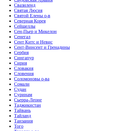
Свазиленд
Святая Люсия
Святой Елены о-в
Северная Корея
Сейшеллы
Сен-Пьер и Микелон
Сенегал
Сент Китс и Невис
Сент-Винсент и Гренадины
Сербия
Сингапур
Сирия
Словакия
Словения
Соломоновы о-ва
Сомали
Судан
Суринам
Сьерра-Леоне
Таджикистан
Тайвань
Тайланд
Танзания
Того