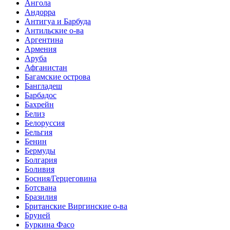
Ангола
Андорра
Антигуа и Барбуда
Антильские о-ва
Аргентина
Армения
Аруба
Афганистан
Багамские острова
Бангладеш
Барбадос
Бахрейн
Белиз
Белоруссия
Бельгия
Бенин
Бермуды
Болгария
Боливия
Босния/Герцеговина
Ботсвана
Бразилия
Британские Виргинские о-ва
Бруней
Буркина Фасо