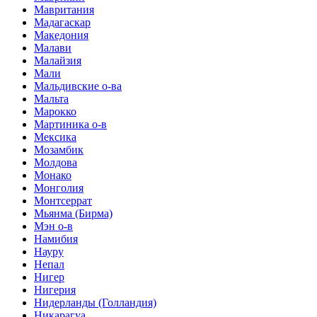
Мавритания
Мадагаскар
Македония
Малави
Малайзия
Мали
Мальдивские о-ва
Мальта
Марокко
Мартиника о-в
Мексика
Мозамбик
Молдова
Монако
Монголия
Монтсеррат
Мьянма (Бирма)
Мэн о-в
Намибия
Науру
Непал
Нигер
Нигерия
Нидерланды (Голландия)
Никарагуа