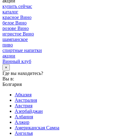
акции
купить сейчас
каталог
красное Вино
белое Вино
розове Вино
игристое Вино
шампанское
пиво
спиртные напитки
акции
Винный клуб
×
Где вы находитесь?
Вы в:
Болгария
Абхазия
Австралия
Австрия
Азербайджан
Албания
Алжир
Американская Самоа
Ангилья