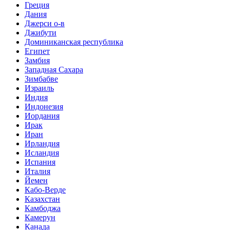
Греция
Дания
Джерси о-в
Джибути
Доминиканская республика
Египет
Замбия
Западная Сахара
Зимбабве
Израиль
Индия
Индонезия
Иордания
Ирак
Иран
Ирландия
Исландия
Испания
Италия
Йемен
Кабо-Верде
Казахстан
Камбоджа
Камерун
Канада