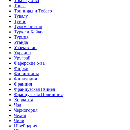
Токелау о-ва
Тонга
Тринидад и Тобаго
Тувалу
Тунис
Туркменистан
Туркс и Кейкос
Турция
Уганда
Узбекистан
Украина
Уругвай
Фарерские о-ва
Фиджи
Филиппины
Финляндия
Франция
Французская Гвинея
Французская Полинезия
Хорватия
Чад
Черногория
Чехия
Чили
Швейцария