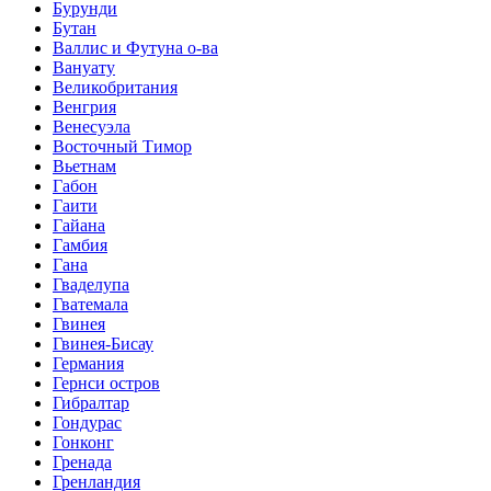
Бурунди
Бутан
Валлис и Футуна о-ва
Вануату
Великобритания
Венгрия
Венесуэла
Восточный Тимор
Вьетнам
Габон
Гаити
Гайана
Гамбия
Гана
Гваделупа
Гватемала
Гвинея
Гвинея-Бисау
Германия
Гернси остров
Гибралтар
Гондурас
Гонконг
Гренада
Гренландия