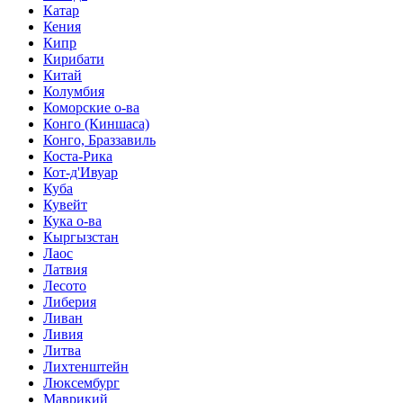
Катар
Кения
Кипр
Кирибати
Китай
Колумбия
Коморские о-ва
Конго (Киншаса)
Конго, Браззавиль
Коста-Рика
Кот-д'Ивуар
Куба
Кувейт
Кука о-ва
Кыргызстан
Лаос
Латвия
Лесото
Либерия
Ливан
Ливия
Литва
Лихтенштейн
Люксембург
Маврикий