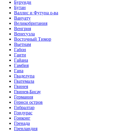
Бурунди
Бутан
Валлис и Футуна о-ва
Вануату
Великобритания
Венгрия
Венесуэла
Восточный Тимор
Вьетнам
Габон
Гаити
Гайана
Гамбия
Гана
Гваделупа
Гватемала
Гвинея
Гвинея-Бисау
Германия
Гернси остров
Гибралтар
Гондурас
Гонконг
Гренада
Гренландия