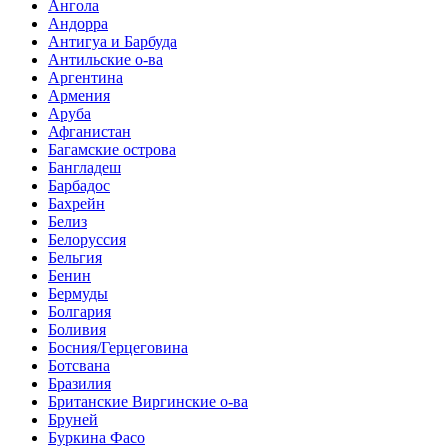
Ангола
Андорра
Антигуа и Барбуда
Антильские о-ва
Аргентина
Армения
Аруба
Афганистан
Багамские острова
Бангладеш
Барбадос
Бахрейн
Белиз
Белоруссия
Бельгия
Бенин
Бермуды
Болгария
Боливия
Босния/Герцеговина
Ботсвана
Бразилия
Британские Виргинские о-ва
Бруней
Буркина Фасо