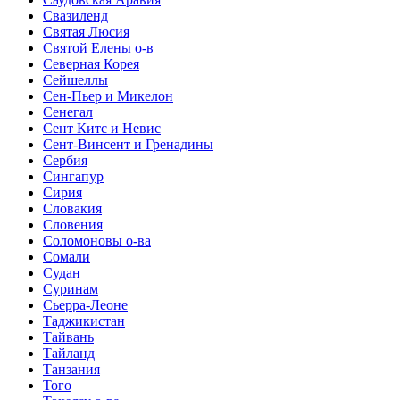
Свазиленд
Святая Люсия
Святой Елены о-в
Северная Корея
Сейшеллы
Сен-Пьер и Микелон
Сенегал
Сент Китс и Невис
Сент-Винсент и Гренадины
Сербия
Сингапур
Сирия
Словакия
Словения
Соломоновы о-ва
Сомали
Судан
Суринам
Сьерра-Леоне
Таджикистан
Тайвань
Тайланд
Танзания
Того