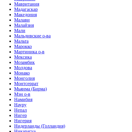
Мавритания
Мадагаскар
Македония
Малави
Малайзия
Мали
Мальдивские о-ва
Мальта
Марокко
Мартиника о-в
Мексика
Мозамбик
Молдова
Монако
Монголия
Монтсеррат
Мьянма (Бирма)
Мэн о-в
Намибия
Науру
Непал
Нигер
Нигерия
Нидерланды (Голландия)
Никарагуа