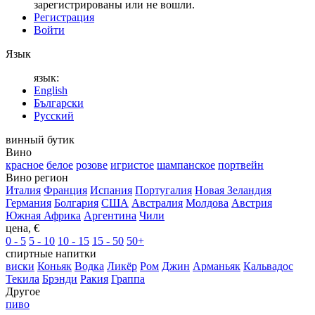
зарегистрированы или не вошли.
Регистрация
Войти
Язык
язык:
English
Български
Русский
винный бутик
Вино
красное
белое
розове
игристое
шампанское
портвейн
Вино регион
Италия
Франция
Испания
Португалия
Новая Зеландия
Германия
Болгария
США
Австралия
Молдова
Австрия
Южная Африка
Аргентина
Чили
цена, €
0 - 5
5 - 10
10 - 15
15 - 50
50+
спиртные напитки
виски
Коньяк
Водка
Ликёр
Ром
Джин
Арманьяк
Кальвадос
Текила
Брэнди
Ракия
Граппа
Другое
пиво