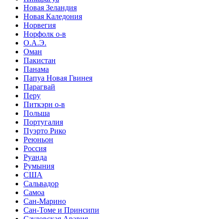
Новая Зеландия
Новая Каледония
Норвегия
Норфолк о-в
О.А.Э.
Оман
Пакистан
Панама
Папуа Новая Гвинея
Парагвай
Перу
Питкэрн о-в
Польша
Португалия
Пуэрто Рико
Реюньон
Россия
Руанда
Румыния
США
Сальвадор
Самоа
Сан-Марино
Сан-Томе и Принсипи
Саудовская Аравия