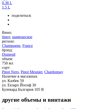
0.38 L
1.5 L
поделиться:
Вино:
брют
,
шампанское
регион:
Champagne
,
France
брэнд:
Dumenil
объем:
750 мл
сорт:
Pinot Nero
,
Pinot Meunier
,
Chardonnay
Наличие в магазинах
ул. Казбек 59
ул. Екзарх Йосиф 30
Булевард България 105 В
другие объемы и винтажи