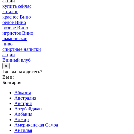
акции
купить сейчас
каталог
красное Вино
белое Вино
розове Вино
игристое Вино
шампанское
пиво
спиртные напитки
акции
Винный клуб
×
Где вы находитесь?
Вы в:
Болгария
Абхазия
Австралия
Австрия
Азербайджан
Албания
Алжир
Американская Самоа
Ангилья