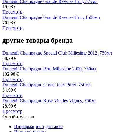
Dumenil Champagne Grande Reserve Brut, 375мл
19.98
€
Просмотр
Dumenil Champagne Grande Reserve Brut, 1500мл
76.98
€
Просмотр
другие товары бренда
Dumenil Champagne Special Club Millesime 2012, 750мл
58.29
€
Просмотр
Dumenil Champagne Brut Millesime 2000, 750мл
102.98
€
Просмотр
Dumenil Champagne Cuvee Jany Poret, 750мл
34.99
€
Просмотр
Dumenil Champagne Rose Vieilles Vignes, 750мл
28.99
€
Просмотр
Онлайн магазин
Информация о доставке
Наши контакты