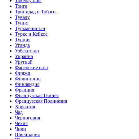
Токелау о-ва
Тонга
Тринидад и Тобаго
Тувалу
Тунис
Туркменистан
Туркс и Кейкос
Турция
Уганда
Узбекистан
Украина
Уругвай
Фарерские о-ва
Фиджи
Филиппины
Финляндия
Франция
Французская Гвинея
Французская Полинезия
Хорватия
Чад
Черногория
Чехия
Чили
Швейцария