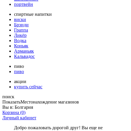
портвейн
спиртные напитки
виски
Брэнди
Граппа
Ликёр
Водка
Коньяк
Арманьяк
Кальвадос
пиво
пиво
акции
купить сейчас
поиск
Показать
Местонахождение магазинов
Вы в:
Болгария
Корзина
(0)
Личный кабинет
Добро пожаловать дорогой друг! Вы еще не