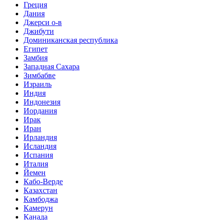
Греция
Дания
Джерси о-в
Джибути
Доминиканская республика
Египет
Замбия
Западная Сахара
Зимбабве
Израиль
Индия
Индонезия
Иордания
Ирак
Иран
Ирландия
Исландия
Испания
Италия
Йемен
Кабо-Верде
Казахстан
Камбоджа
Камерун
Канада