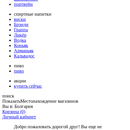
портвейн
спиртные напитки
виски
Брэнди
Граппа
Ликёр
Водка
Коньяк
Арманьяк
Кальвадос
пиво
пиво
акции
купить сейчас
поиск
Показать
Местонахождение магазинов
Вы в:
Болгария
Корзина
(0)
Личный кабинет
Добро пожаловать дорогой друг! Вы еще не