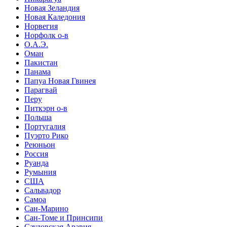
Новая Зеландия
Новая Каледония
Норвегия
Норфолк о-в
О.А.Э.
Оман
Пакистан
Панама
Папуа Новая Гвинея
Парагвай
Перу
Питкэрн о-в
Польша
Португалия
Пуэрто Рико
Реюньон
Россия
Руанда
Румыния
США
Сальвадор
Самоа
Сан-Марино
Сан-Томе и Принсипи
Саудовская Аравия