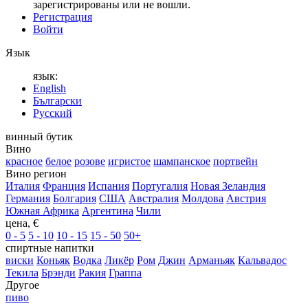
зарегистрированы или не вошли.
Регистрация
Войти
Язык
язык:
English
Български
Русский
винный бутик
Вино
красное
белое
розове
игристое
шампанское
портвейн
Вино регион
Италия
Франция
Испания
Португалия
Новая Зеландия
Германия
Болгария
США
Австралия
Молдова
Австрия
Южная Африка
Аргентина
Чили
цена, €
0 - 5
5 - 10
10 - 15
15 - 50
50+
спиртные напитки
виски
Коньяк
Водка
Ликёр
Ром
Джин
Арманьяк
Кальвадос
Текила
Брэнди
Ракия
Граппа
Другое
пиво