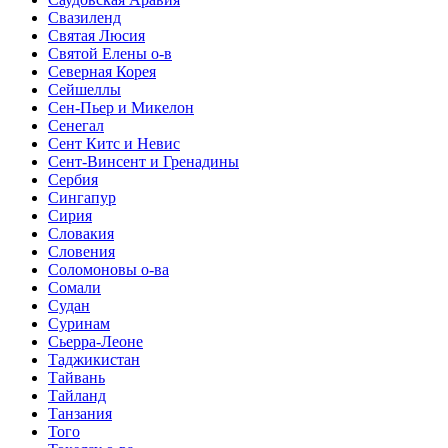
Свазиленд
Святая Люсия
Святой Елены о-в
Северная Корея
Сейшеллы
Сен-Пьер и Микелон
Сенегал
Сент Китс и Невис
Сент-Винсент и Гренадины
Сербия
Сингапур
Сирия
Словакия
Словения
Соломоновы о-ва
Сомали
Судан
Суринам
Сьерра-Леоне
Таджикистан
Тайвань
Тайланд
Танзания
Того