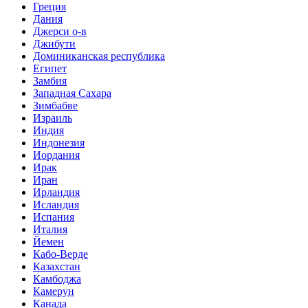
Греция
Дания
Джерси о-в
Джибути
Доминиканская республика
Египет
Замбия
Западная Сахара
Зимбабве
Израиль
Индия
Индонезия
Иордания
Ирак
Иран
Ирландия
Исландия
Испания
Италия
Йемен
Кабо-Верде
Казахстан
Камбоджа
Камерун
Канада