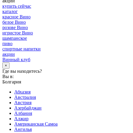
акции
купить сейчас
каталог
красное Вино
белое Вино
розове Вино
игристое Вино
шампанское
пиво
спиртные напитки
акции
Винный клуб
×
Где вы находитесь?
Вы в:
Болгария
Абхазия
Австралия
Австрия
Азербайджан
Албания
Алжир
Американская Самоа
Ангилья