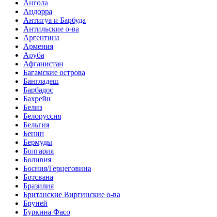
Ангола
Андорра
Антигуа и Барбуда
Антильские о-ва
Аргентина
Армения
Аруба
Афганистан
Багамские острова
Бангладеш
Барбадос
Бахрейн
Белиз
Белоруссия
Бельгия
Бенин
Бермуды
Болгария
Боливия
Босния/Герцеговина
Ботсвана
Бразилия
Британские Виргинские о-ва
Бруней
Буркина Фасо