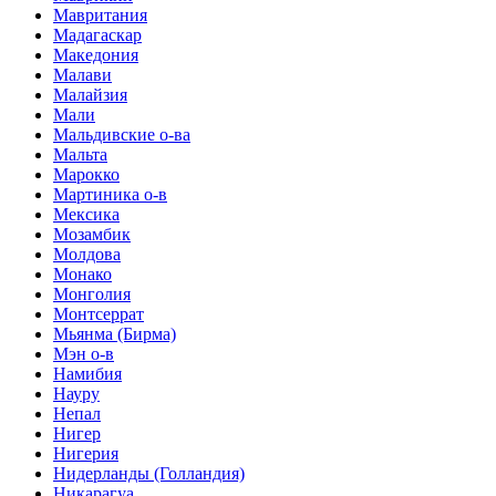
Мавритания
Мадагаскар
Македония
Малави
Малайзия
Мали
Мальдивские о-ва
Мальта
Марокко
Мартиника о-в
Мексика
Мозамбик
Молдова
Монако
Монголия
Монтсеррат
Мьянма (Бирма)
Мэн о-в
Намибия
Науру
Непал
Нигер
Нигерия
Нидерланды (Голландия)
Никарагуа