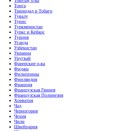
Токелау о-ва
Тонга
Тринидад и Тобаго
Тувалу
Тунис
Туркменистан
Туркс и Кейкос
Турция
Уганда
Узбекистан
Украина
Уругвай
Фарерские о-ва
Фиджи
Филиппины
Финляндия
Франция
Французская Гвинея
Французская Полинезия
Хорватия
Чад
Черногория
Чехия
Чили
Швейцария