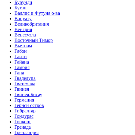
Бурунди
Бутан
Валлис и Футуна о-ва
Вануату
Великобритания
Венгрия
Венесуэла
Восточный Тимор
Вьетнам
Габон
Гаити
Гайана
Гамбия
Гана
Гваделупа
Гватемала
Гвинея
Гвинея-Бисау
Германия
Гернси остров
Гибралтар
Гондурас
Гонконг
Гренада
Гренландия