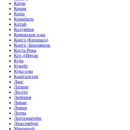
Катар
Кения
Кипр
Кирибати
Китай
Колумбия
Коморские о-ва
Конго (Киншаса)
Конго, Браззавиль
Коста-Рика
Кот-д'Ивуар
Куба
Кувейт
Кука о-ва
Кыргызстан
Лаос
Латвия
Лесото
Либерия
Ливан
Ливия
Литва
Лихтенштейн
Люксембург
Маврикий