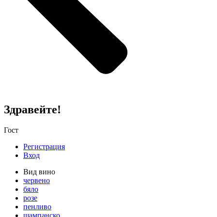
Здравейте!
Гост
Регистрация
Вход
Вид вино
червено
бяло
розе
пенливо
шампанско