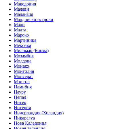
Македония
Малави
Малайзия
Малдивски острови
Мали
Малта
Мароко
Мартиника
Мексика
Мианмар (Бирма)
Мозамбик
Молдова
Монако
Монголия
Монсерат
Мэн о-в
Намибия
Науру
Непал
Нигер
Нигерия
Нидерландия (Холандия)
Никарагуа
Нова Каледония
Новая Зеландия