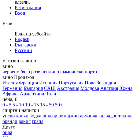
влезли.
Регистрация
Вход
Език
Език на уебсайта:
English
Български
Русский
магазин за вино
вино
червено
бяло
розе
пенливо
шампанско
порто
вино Произход
Италия
Франция
Испания
Португалия
Нова Зеландия
Германия
България
САЩ
Австралия
Молдова
Австрия
Южна
Африка
Аржентина
Чили
цена, €
0 - 5
5 - 10
10 - 15
15 - 50
50+
спиртни напитки
уиски
коняк
водка
ликьор
ром
джин
арманяк
калвадос
текила
бренди
ракия
грапа
Друго
бира