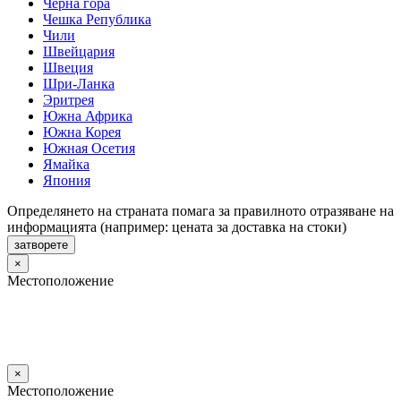
Черна гора
Чешка Република
Чили
Швейцария
Швеция
Шри-Ланка
Эритрея
Южна Африка
Южна Корея
Южная Осетия
Ямайка
Япония
Определянето на страната помага за правилното отразяване на
информацията (например: цената за доставка на стоки)
затворете
×
Местоположение
×
Местоположение