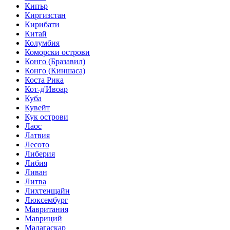
Кипър
Киргизстан
Кирибати
Китай
Колумбия
Коморски острови
Конго (Бразавил)
Конго (Киншаса)
Коста Рика
Кот-д'Ивоар
Куба
Кувейт
Кук острови
Лаос
Латвия
Лесото
Либерия
Либия
Ливан
Литва
Лихтенщайн
Люксембург
Мавритания
Мавриций
Мадагаскар