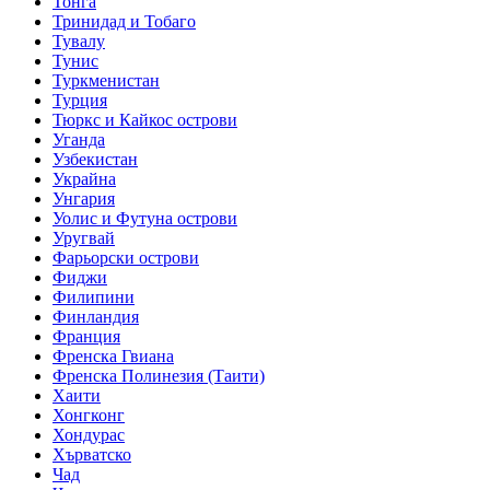
Тонга
Тринидад и Тобаго
Тувалу
Тунис
Туркменистан
Турция
Тюркс и Кайкос острови
Уганда
Узбекистан
Украйна
Унгария
Уолис и Футуна острови
Уругвай
Фарьорски острови
Фиджи
Филипини
Финландия
Франция
Френска Гвиана
Френска Полинезия (Таити)
Хаити
Хонгконг
Хондурас
Хърватско
Чад