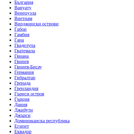
България
Вануату
Венецуэла
Виетнам
Вирджински острови
Габон
Гамбия
Гана
Гваделупа
Гватемала
Гвиана
Гвинея
Гвинея-Бисау
Германия
Гибралтар
Гренада
Гренландия
Гърнси остров
Гърция
Дания
Джибути
Джърси
Доминиканска республика
Египет
Еквадор