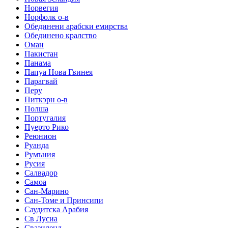
Норвегия
Норфолк о-в
Обединени арабски емирства
Обединено кралство
Оман
Пакистан
Панама
Папуа Нова Гвинея
Парагвай
Перу
Питкэрн о-в
Полша
Португалия
Пуерто Рико
Реюнион
Руанда
Румъния
Русия
Салвадор
Самоа
Сан-Марино
Сан-Томе и Принсипи
Саудитска Арабия
Св Лусиа
Свазиленд