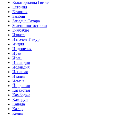
Екваториална Гвинея
Естония
Етиопия
Замбия
Западна Сахара
Зелени нос острови
Зимбабве
Израел
Източен Тимур
Индия
Индонезия
Ирак
Иран
Ирландия
Исландия
Испания
Италия
Йемен
Йордания
Казахстан
Камбоджа
Камерун
Канада
Катар
Кения