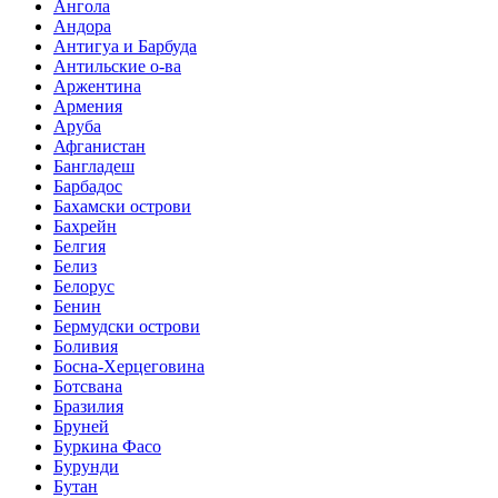
Ангола
Андора
Антигуа и Барбуда
Антильские о-ва
Аржентина
Армения
Аруба
Афганистан
Бангладеш
Барбадос
Бахамски острови
Бахрейн
Белгия
Белиз
Белорус
Бенин
Бермудски острови
Боливия
Босна-Херцеговина
Ботсвана
Бразилия
Бруней
Буркина Фасо
Бурунди
Бутан