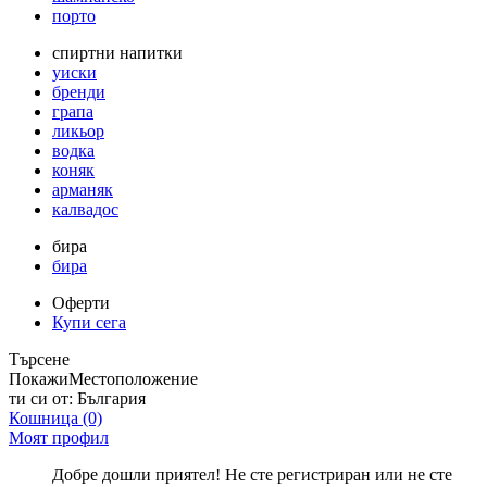
порто
спиртни напитки
уиски
бренди
грапа
ликьор
водка
коняк
арманяк
калвадос
бира
бира
Оферти
Купи сега
Търсене
Покажи
Местоположение
ти си от:
България
Кошница
(0)
Моят профил
Добре дошли приятел! Не сте регистриран или не сте