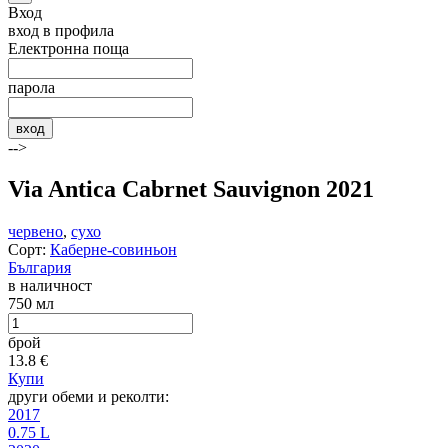
Вход
вход в профила
Електронна поща
парола
вход
-->
Via Antica Cabrnet Sauvignon 2021
червено
,
сухо
Сорт:
Каберне-совиньон
България
в наличност
750 мл
брой
13.8
€
Купи
други обеми и реколти:
2017
0.75 L