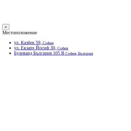
×
Местоположение
ул. Казбек 59,
София
ул. Екзарх Йосиф 30,
София
Булевард България 105 В
София, България