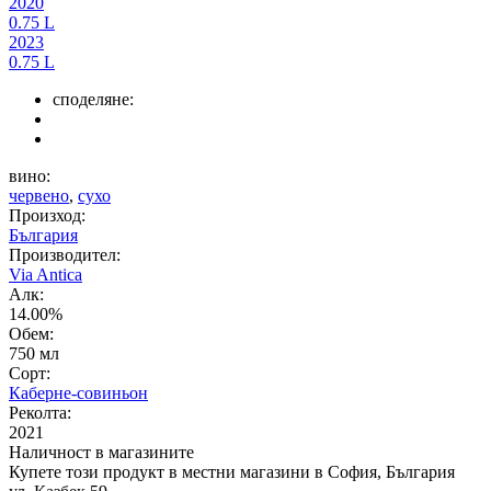
2020
0.75 L
2023
0.75 L
споделяне:
вино:
червено
,
сухо
Произход:
България
Производител:
Via Antica
Алк:
14.00%
Обем:
750 мл
Сорт:
Каберне-совиньон
Реколта:
2021
Наличност в магазините
Купете този продукт в местни магазини в София, България