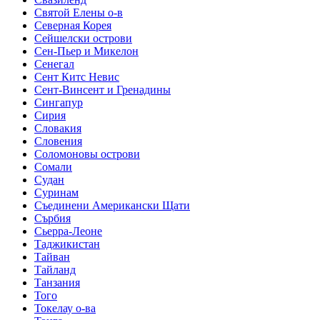
Святой Елены о-в
Северная Корея
Сейшелски острови
Сен-Пьер и Микелон
Сенегал
Сент Китс Невис
Сент-Винсент и Гренадины
Сингапур
Сирия
Словакия
Словения
Соломоновы острови
Сомали
Судан
Суринам
Съединени Американски Щати
Сърбия
Сьерра-Леоне
Таджикистан
Тайван
Тайланд
Танзания
Того
Токелау о-ва