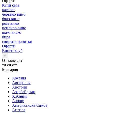
Оферти
Купи сега
каталог
червено вино
бяло вино
розе вино
пенливо вино
шампанско
бира
спиртни напитки
Оферти
Винен клуб
×
От къде си?
ти си от:
България
Абхазия
Австралия
Австрия
Азербайджан
Албания
Алжир
Американска Самоа
Ангила