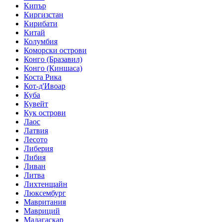
Кипър
Киргизстан
Кирибати
Китай
Колумбия
Коморски острови
Конго (Бразавил)
Конго (Киншаса)
Коста Рика
Кот-д'Ивоар
Куба
Кувейт
Кук острови
Лаос
Латвия
Лесото
Либерия
Либия
Ливан
Литва
Лихтенщайн
Люксембург
Мавритания
Мавриций
Мадагаскар