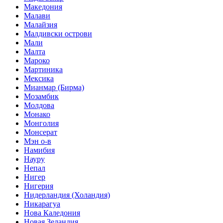
Македония
Малави
Малайзия
Малдивски острови
Мали
Малта
Мароко
Мартиника
Мексика
Мианмар (Бирма)
Мозамбик
Молдова
Монако
Монголия
Монсерат
Мэн о-в
Намибия
Науру
Непал
Нигер
Нигерия
Нидерландия (Холандия)
Никарагуа
Нова Каледония
Новая Зеландия