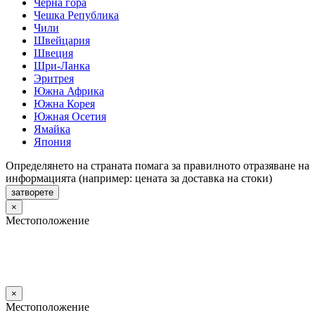
Черна гора
Чешка Република
Чили
Швейцария
Швеция
Шри-Ланка
Эритрея
Южна Африка
Южна Корея
Южная Осетия
Ямайка
Япония
Определянето на страната помага за правилното отразяване на
информацията (например: цената за доставка на стоки)
затворете
×
Местоположение
×
Местоположение