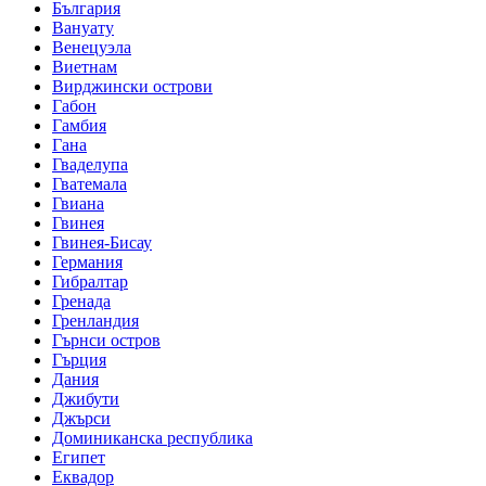
България
Вануату
Венецуэла
Виетнам
Вирджински острови
Габон
Гамбия
Гана
Гваделупа
Гватемала
Гвиана
Гвинея
Гвинея-Бисау
Германия
Гибралтар
Гренада
Гренландия
Гърнси остров
Гърция
Дания
Джибути
Джърси
Доминиканска республика
Египет
Еквадор