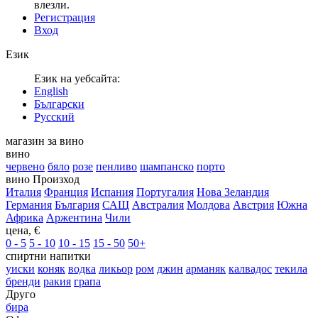
влезли.
Регистрация
Вход
Език
Език на уебсайта:
English
Български
Русский
магазин за вино
вино
червено
бяло
розе
пенливо
шампанско
порто
вино Произход
Италия
Франция
Испания
Португалия
Нова Зеландия
Германия
България
САЩ
Австралия
Молдова
Австрия
Южна
Африка
Аржентина
Чили
цена, €
0 - 5
5 - 10
10 - 15
15 - 50
50+
спиртни напитки
уиски
коняк
водка
ликьор
ром
джин
арманяк
калвадос
текила
бренди
ракия
грапа
Друго
бира