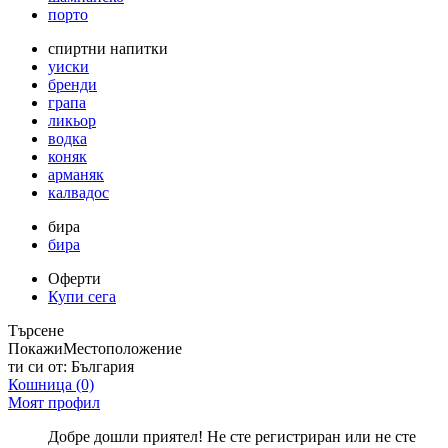
порто
спиртни напитки
уиски
бренди
грапа
ликьор
водка
коняк
арманяк
калвадос
бира
бира
Оферти
Купи сега
Търсене
Покажи
Местоположение
ти си от:
България
Кошница
(0)
Моят профил
Добре дошли приятел! Не сте регистриран или не сте