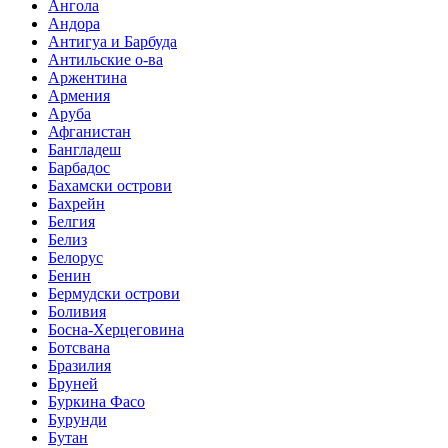
Ангола
Андора
Антигуа и Барбуда
Антильские о-ва
Аржентина
Армения
Аруба
Афганистан
Бангладеш
Барбадос
Бахамски острови
Бахрейн
Белгия
Белиз
Белорус
Бенин
Бермудски острови
Боливия
Босна-Херцеговина
Ботсвана
Бразилия
Бруней
Буркина Фасо
Бурунди
Бутан