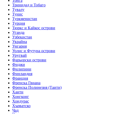
Тонга
Тринидад и Тобаго
Тувалу
Тунис
Туркменистан
Турция
Тюркс и Кайкос острови
Уганда
Узбекистан
Украйна
Унгария
Уолис и Футуна острови
Уругвай
Фарьорски острови
Фиджи
Филипини
Финландия
Франция
Френска Гвиана
Френска Полинезия (Таити)
Хаити
Хонгконг
Хондурас
Хърватско
Чад