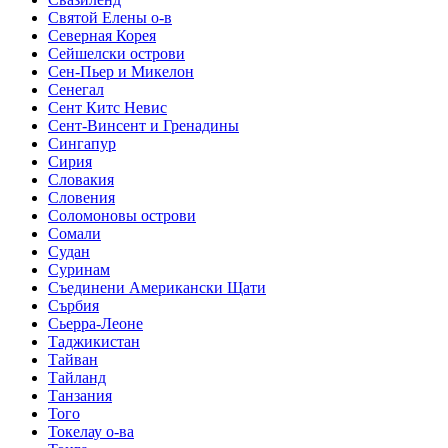
Святой Елены о-в
Северная Корея
Сейшелски острови
Сен-Пьер и Микелон
Сенегал
Сент Китс Невис
Сент-Винсент и Гренадины
Сингапур
Сирия
Словакия
Словения
Соломоновы острови
Сомали
Судан
Суринам
Съединени Американски Щати
Сърбия
Сьерра-Леоне
Таджикистан
Тайван
Тайланд
Танзания
Того
Токелау о-ва