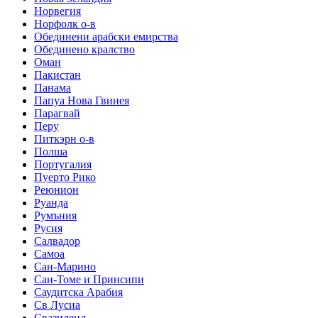
Норвегия
Норфолк о-в
Обединени арабски емирства
Обединено кралство
Оман
Пакистан
Панама
Папуа Нова Гвинея
Парагвай
Перу
Питкэрн о-в
Полша
Португалия
Пуерто Рико
Реюнион
Руанда
Румъния
Русия
Салвадор
Самоа
Сан-Марино
Сан-Томе и Принсипи
Саудитска Арабия
Св Лусиа
Свазиленд