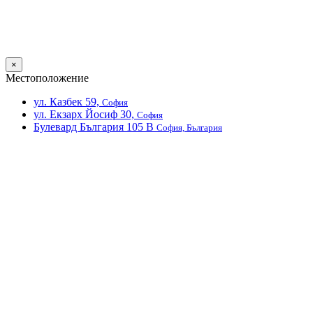
×
Местоположение
ул. Казбек 59,
София
ул. Екзарх Йосиф 30,
София
Булевард България 105 В
София, България