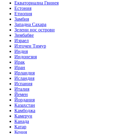
Екваториална Гвинея
Естония
Етиопия
Замбия
Западна Сахара
Зелени нос острови
Зимбабве
Израел
Източен Тимур
Индия
Индонезия
Ирак
Иран
Ирландия
Исландия
Испания
Италия
Йемен
Йордания
Казахстан
Камбоджа
Камерун
Канада
Катар
Кения