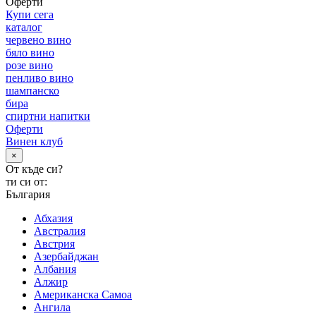
Оферти
Купи сега
каталог
червено вино
бяло вино
розе вино
пенливо вино
шампанско
бира
спиртни напитки
Оферти
Винен клуб
×
От къде си?
ти си от:
България
Абхазия
Австралия
Австрия
Азербайджан
Албания
Алжир
Американска Самоа
Ангила