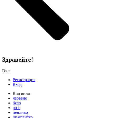
Здравейте!
Гост
Регистрация
Вход
Вид вино
червено
бяло
розе
пенливо
шампанско