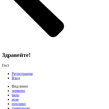
Здравейте!
Гост
Регистрация
Вход
Вид вино
червено
бяло
розе
пенливо
шампанско