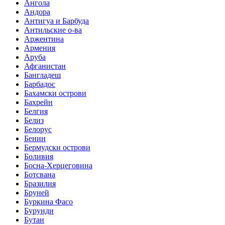
Ангола
Андора
Антигуа и Барбуда
Антильские о-ва
Аржентина
Армения
Аруба
Афганистан
Бангладеш
Барбадос
Бахамски острови
Бахрейн
Белгия
Белиз
Белорус
Бенин
Бермудски острови
Боливия
Босна-Херцеговина
Ботсвана
Бразилия
Бруней
Буркина Фасо
Бурунди
Бутан