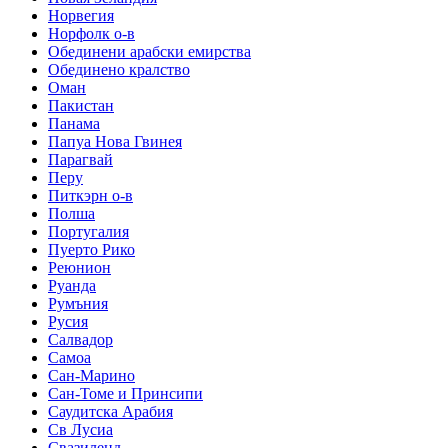
Норвегия
Норфолк о-в
Обединени арабски емирства
Обединено кралство
Оман
Пакистан
Панама
Папуа Нова Гвинея
Парагвай
Перу
Питкэрн о-в
Полша
Португалия
Пуерто Рико
Реюнион
Руанда
Румъния
Русия
Салвадор
Самоа
Сан-Марино
Сан-Томе и Принсипи
Саудитска Арабия
Св Лусиа
Свазиленд