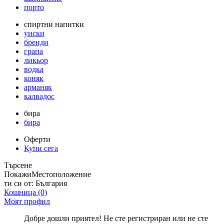
порто
спиртни напитки
уиски
бренди
грапа
ликьор
водка
коняк
арманяк
калвадос
бира
бира
Оферти
Купи сега
Търсене
Покажи
Местоположение
ти си от:
България
Кошница
(0)
Моят профил
Добре дошли приятел! Не сте регистриран или не сте