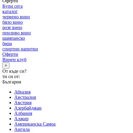
Оферти
Купи сега
каталог
червено вино
бяло вино
розе вино
пенливо вино
шампанско
бира
спиртни напитки
Оферти
Винен клуб
×
От къде си?
ти си от:
България
Абхазия
Австралия
Австрия
Азербайджан
Албания
Алжир
Американска Самоа
Ангила