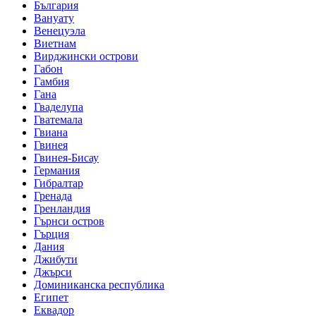
България
Вануату
Венецуэла
Виетнам
Вирджински острови
Габон
Гамбия
Гана
Гваделупа
Гватемала
Гвиана
Гвинея
Гвинея-Бисау
Германия
Гибралтар
Гренада
Гренландия
Гърнси остров
Гърция
Дания
Джибути
Джърси
Доминиканска республика
Египет
Еквадор