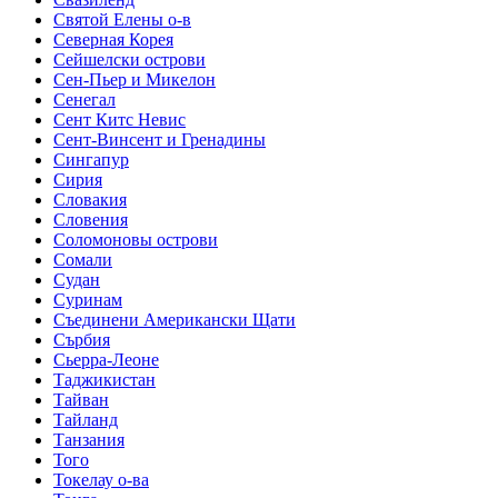
Святой Елены о-в
Северная Корея
Сейшелски острови
Сен-Пьер и Микелон
Сенегал
Сент Китс Невис
Сент-Винсент и Гренадины
Сингапур
Сирия
Словакия
Словения
Соломоновы острови
Сомали
Судан
Суринам
Съединени Американски Щати
Сърбия
Сьерра-Леоне
Таджикистан
Тайван
Тайланд
Танзания
Того
Токелау о-ва