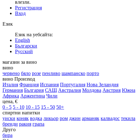
влезли.
Регистрация
Вход
Език
Език на уебсайта:
English
Български
Русский
магазин за вино
вино
червено
бяло
розе
пенливо
шампанско
порто
вино Произход
Италия
Франция
Испания
Португалия
Нова Зеландия
Германия
България
САЩ
Австралия
Молдова
Австрия
Южна
Африка
Аржентина
Чили
цена, €
0 - 5
5 - 10
10 - 15
15 - 50
50+
спиртни напитки
уиски
коняк
водка
ликьор
ром
джин
арманяк
калвадос
текила
бренди
ракия
грапа
Друго
бира