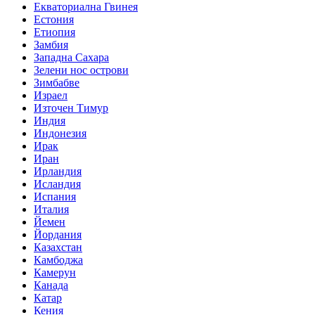
Екваториална Гвинея
Естония
Етиопия
Замбия
Западна Сахара
Зелени нос острови
Зимбабве
Израел
Източен Тимур
Индия
Индонезия
Ирак
Иран
Ирландия
Исландия
Испания
Италия
Йемен
Йордания
Казахстан
Камбоджа
Камерун
Канада
Катар
Кения