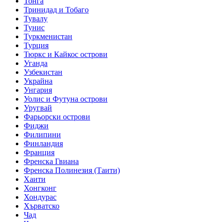
Тонга
Тринидад и Тобаго
Тувалу
Тунис
Туркменистан
Турция
Тюркс и Кайкос острови
Уганда
Узбекистан
Украйна
Унгария
Уолис и Футуна острови
Уругвай
Фарьорски острови
Фиджи
Филипини
Финландия
Франция
Френска Гвиана
Френска Полинезия (Таити)
Хаити
Хонгконг
Хондурас
Хърватско
Чад