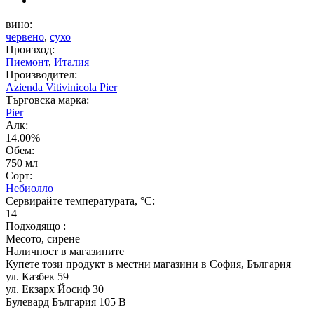
вино:
червено
,
сухо
Произход:
Пиемонт
,
Италия
Производител:
Azienda Vitivinicola Pier
Търговска марка:
Pier
Алк:
14.00%
Обем:
750 мл
Сорт:
Небиолло
Сервирайте температурата, °C:
14
Подходящо :
Месото, сирене
Наличност в магазините
Купете този продукт в местни магазини в София, България
ул. Казбек 59
ул. Екзарх Йосиф 30
Булевард България 105 В