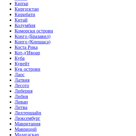
Кипър
Киргизстан
Кирибати
Китай
Колумбия
Коморски острови
Конго (Бразавил)
Конго (Киншаса)
Коста Рика
Кот-д'Ивоар
Куба
Кувейт
Кук острови
Лаос
Латвия
Лесото
Либерия
Либия
Ливан
Литва
Лихтенщайн
Люксембург
Мавритания
Мавриций
Мадагаскар