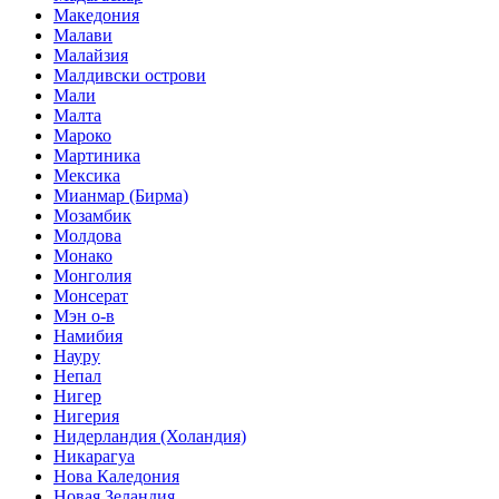
Македония
Малави
Малайзия
Малдивски острови
Мали
Малта
Мароко
Мартиника
Мексика
Мианмар (Бирма)
Мозамбик
Молдова
Монако
Монголия
Монсерат
Мэн о-в
Намибия
Науру
Непал
Нигер
Нигерия
Нидерландия (Холандия)
Никарагуа
Нова Каледония
Новая Зеландия