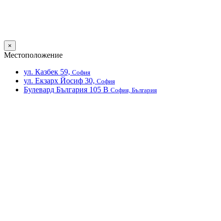
×
Местоположение
ул. Казбек 59,
София
ул. Екзарх Йосиф 30,
София
Булевард България 105 В
София, България