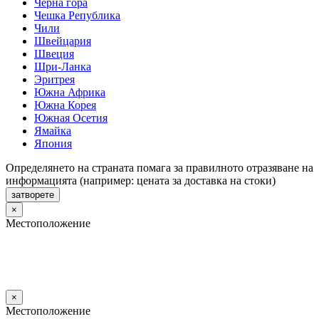
Черна гора
Чешка Република
Чили
Швейцария
Швеция
Шри-Ланка
Эритрея
Южна Африка
Южна Корея
Южная Осетия
Ямайка
Япония
Определянето на страната помага за правилното отразяване на
информацията (например: цената за доставка на стоки)
затворете
×
Местоположение
×
Местоположение