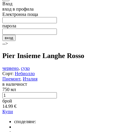
Вход
вход в профила
Електронна поща
парола
вход
-->
Pier Insieme Langhe Rosso
червено
,
сухо
Сорт:
Небиолло
Пиемонт
,
Италия
в наличност
750 мл
брой
14.99
€
Купи
споделяне: