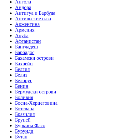
Ангола
Андора
Антигуа и Барбуда
Антильские о-ва
Аржентина
Армения
Аруба
Афганистан
Бангладеш
Барбадос
Бахамски острови
Бахрейн
Белгия
Белиз
Белорус
Бенин
Бермудски острови
Боливия
Босна-Херцеговина
Ботсвана
Бразилия
Бруней
Буркина Фасо
Бурунди
Бутан