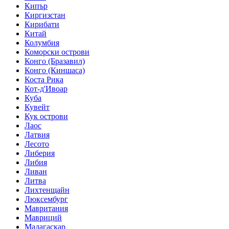
Кипър
Киргизстан
Кирибати
Китай
Колумбия
Коморски острови
Конго (Бразавил)
Конго (Киншаса)
Коста Рика
Кот-д'Ивоар
Куба
Кувейт
Кук острови
Лаос
Латвия
Лесото
Либерия
Либия
Ливан
Литва
Лихтенщайн
Люксембург
Мавритания
Мавриций
Мадагаскар