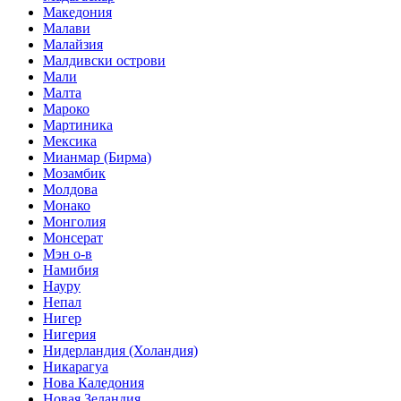
Македония
Малави
Малайзия
Малдивски острови
Мали
Малта
Мароко
Мартиника
Мексика
Мианмар (Бирма)
Мозамбик
Молдова
Монако
Монголия
Монсерат
Мэн о-в
Намибия
Науру
Непал
Нигер
Нигерия
Нидерландия (Холандия)
Никарагуа
Нова Каледония
Новая Зеландия