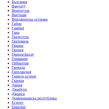
България
Вануату
Венецуэла
Виетнам
Вирджински острови
Габон
Гамбия
Гана
Гваделупа
Гватемала
Гвиана
Гвинея
Гвинея-Бисау
Германия
Гибралтар
Гренада
Гренландия
Гърнси остров
Гърция
Дания
Джибути
Джърси
Доминиканска республика
Египет
Еквадор