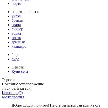
порто
спиртни напитки
уиски
бренди
грапа
ликьор
водка
коняк
арманяк
калвадос
бира
бира
Оферти
Купи сега
Търсене
Покажи
Местоположение
ти си от:
България
Кошница
(0)
Моят профил
Добре дошли приятел! Не сте регистриран или не сте