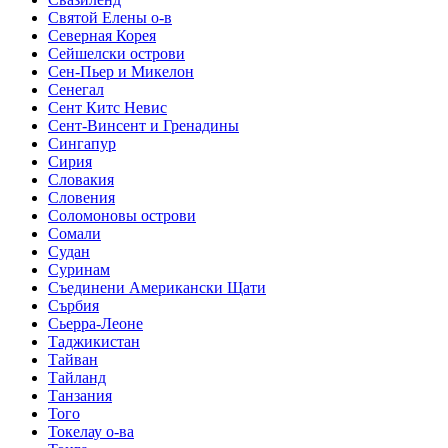
Святой Елены о-в
Северная Корея
Сейшелски острови
Сен-Пьер и Микелон
Сенегал
Сент Китс Невис
Сент-Винсент и Гренадины
Сингапур
Сирия
Словакия
Словения
Соломоновы острови
Сомали
Судан
Суринам
Съединени Американски Щати
Сърбия
Сьерра-Леоне
Таджикистан
Тайван
Тайланд
Танзания
Того
Токелау о-ва