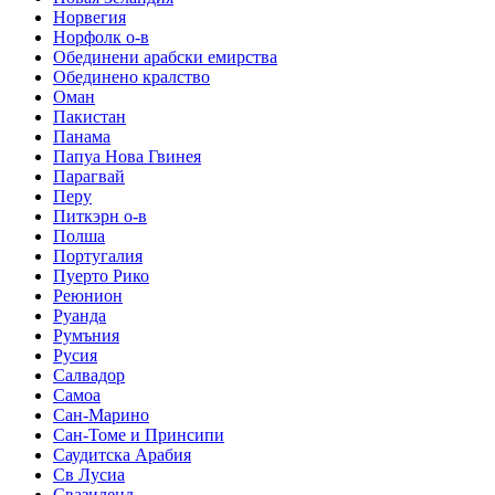
Норвегия
Норфолк о-в
Обединени арабски емирства
Обединено кралство
Оман
Пакистан
Панама
Папуа Нова Гвинея
Парагвай
Перу
Питкэрн о-в
Полша
Португалия
Пуерто Рико
Реюнион
Руанда
Румъния
Русия
Салвадор
Самоа
Сан-Марино
Сан-Томе и Принсипи
Саудитска Арабия
Св Лусиа
Свазиленд