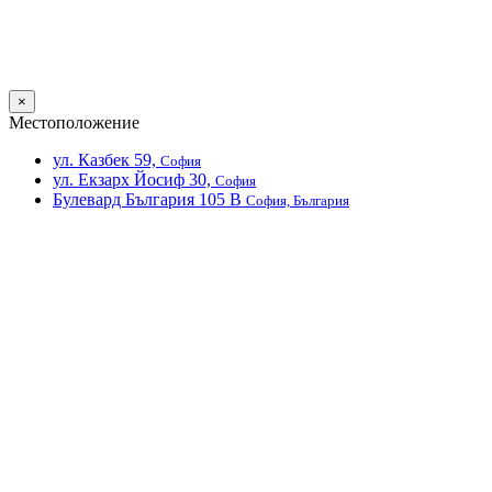
×
Местоположение
ул. Казбек 59,
София
ул. Екзарх Йосиф 30,
София
Булевард България 105 В
София, България