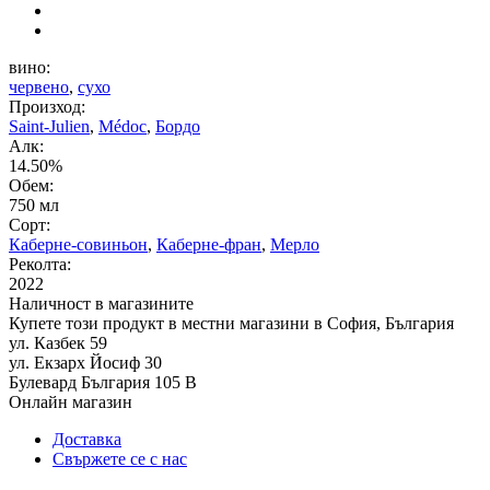
вино:
червено
,
сухо
Произход:
Saint-Julien
,
Médoc
,
Бордо
Алк:
14.50%
Обем:
750 мл
Сорт:
Каберне-совиньон
,
Каберне-фран
,
Мерло
Реколта:
2022
Наличност в магазините
Купете този продукт в местни магазини в София, България
ул. Казбек 59
ул. Екзарх Йосиф 30
Булевард България 105 В
Онлайн магазин
Доставка
Свържете се с нас