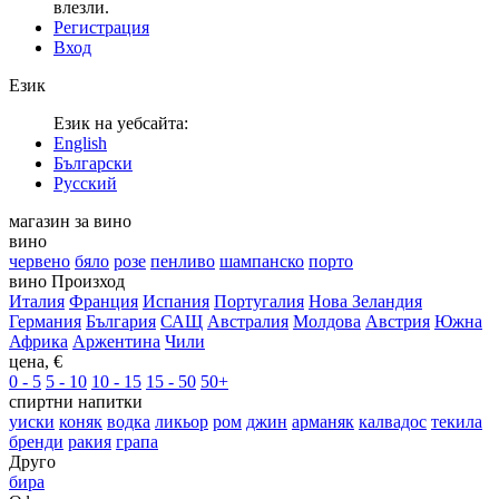
влезли.
Регистрация
Вход
Език
Език на уебсайта:
English
Български
Русский
магазин за вино
вино
червено
бяло
розе
пенливо
шампанско
порто
вино Произход
Италия
Франция
Испания
Португалия
Нова Зеландия
Германия
България
САЩ
Австралия
Молдова
Австрия
Южна
Африка
Аржентина
Чили
цена, €
0 - 5
5 - 10
10 - 15
15 - 50
50+
спиртни напитки
уиски
коняк
водка
ликьор
ром
джин
арманяк
калвадос
текила
бренди
ракия
грапа
Друго
бира