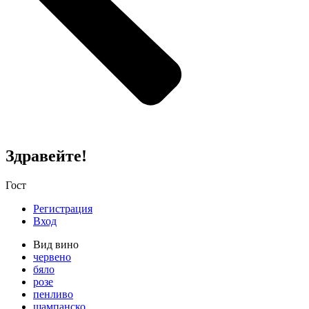
Здравейте!
Гост
Регистрация
Вход
Вид вино
червено
бяло
розе
пенливо
шампанско