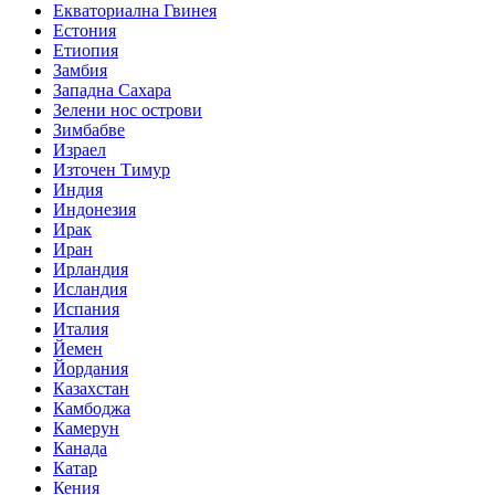
Екваториална Гвинея
Естония
Етиопия
Замбия
Западна Сахара
Зелени нос острови
Зимбабве
Израел
Източен Тимур
Индия
Индонезия
Ирак
Иран
Ирландия
Исландия
Испания
Италия
Йемен
Йордания
Казахстан
Камбоджа
Камерун
Канада
Катар
Кения