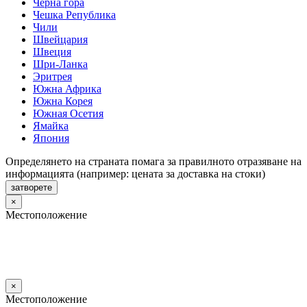
Черна гора
Чешка Република
Чили
Швейцария
Швеция
Шри-Ланка
Эритрея
Южна Африка
Южна Корея
Южная Осетия
Ямайка
Япония
Определянето на страната помага за правилното отразяване на
информацията (например: цената за доставка на стоки)
затворете
×
Местоположение
×
Местоположение