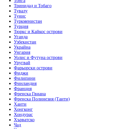
Тонга
Тринидад и Тобаго
Тувалу
Тунис
Туркменистан
Турция
Тюркс и Кайкос острови
Уганда
Узбекистан
Украйна
Унгария
Уолис и Футуна острови
Уругвай
Фарьорски острови
Фиджи
Филипини
Финландия
Франция
Френска Гвиана
Френска Полинезия (Таити)
Хаити
Хонгконг
Хондурас
Хърватско
Чад