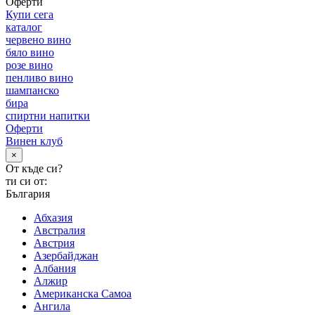
Оферти
Купи сега
каталог
червено вино
бяло вино
розе вино
пенливо вино
шампанско
бира
спиртни напитки
Оферти
Винен клуб
×
От къде си?
ти си от:
България
Абхазия
Австралия
Австрия
Азербайджан
Албания
Алжир
Американска Самоа
Ангила