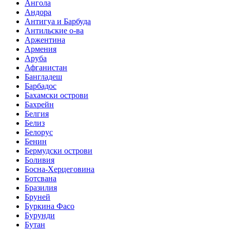
Ангола
Андора
Антигуа и Барбуда
Антильские о-ва
Аржентина
Армения
Аруба
Афганистан
Бангладеш
Барбадос
Бахамски острови
Бахрейн
Белгия
Белиз
Белорус
Бенин
Бермудски острови
Боливия
Босна-Херцеговина
Ботсвана
Бразилия
Бруней
Буркина Фасо
Бурунди
Бутан