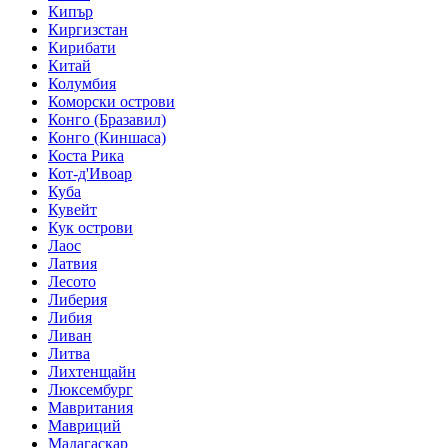
Кипър
Киргизстан
Кирибати
Китай
Колумбия
Коморски острови
Конго (Бразавил)
Конго (Киншаса)
Коста Рика
Кот-д'Ивоар
Куба
Кувейт
Кук острови
Лаос
Латвия
Лесото
Либерия
Либия
Ливан
Литва
Лихтенщайн
Люксембург
Мавритания
Мавриций
Мадагаскар