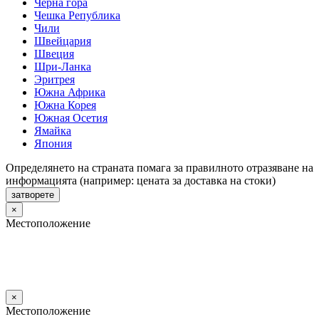
Черна гора
Чешка Република
Чили
Швейцария
Швеция
Шри-Ланка
Эритрея
Южна Африка
Южна Корея
Южная Осетия
Ямайка
Япония
Определянето на страната помага за правилното отразяване на
информацията (например: цената за доставка на стоки)
затворете
×
Местоположение
×
Местоположение