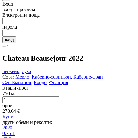
Вход
вход в профила
Електронна поща
парола
вход
-->
Chateau Beausejour 2022
червено
,
сухо
Сорт:
Мерло
,
Каберне-совиньон
,
Каберне-фран
Сен Емилион
,
Бордо
,
Франция
в наличност
750 мл
брой
278.64
€
Купи
други обеми и реколти:
2020
0.75 L