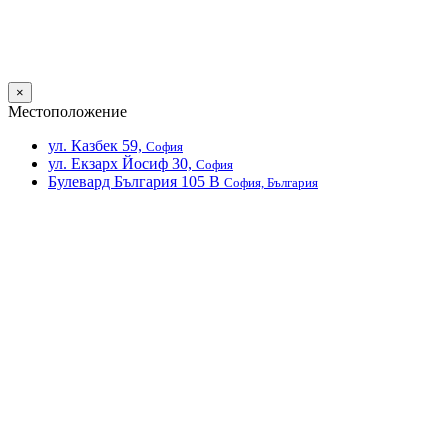
×
Местоположение
ул. Казбек 59,
София
ул. Екзарх Йосиф 30,
София
Булевард България 105 В
София, България