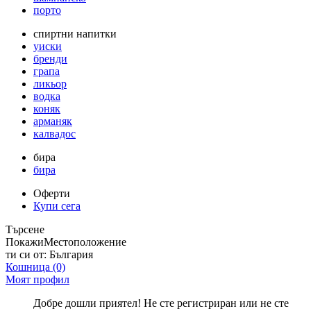
порто
спиртни напитки
уиски
бренди
грапа
ликьор
водка
коняк
арманяк
калвадос
бира
бира
Оферти
Купи сега
Търсене
Покажи
Местоположение
ти си от:
България
Кошница
(0)
Моят профил
Добре дошли приятел! Не сте регистриран или не сте