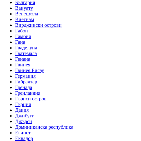
България
Вануату
Венецуэла
Виетнам
Вирджински острови
Габон
Гамбия
Гана
Гваделупа
Гватемала
Гвиана
Гвинея
Гвинея-Бисау
Германия
Гибралтар
Гренада
Гренландия
Гърнси остров
Гърция
Дания
Джибути
Джърси
Доминиканска республика
Египет
Еквадор