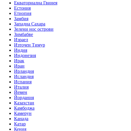
Екваториална Гвинея
Естония
Етиопия
Замбия
Западна Сахара
Зелени нос острови
Зимбабве
Израел
Източен Тимур
Индия
Индонезия
Ирак
Иран
Ирландия
Исландия
Испания
Италия
Йемен
Йордания
Казахстан
Камбоджа
Камерун
Канада
Катар
Кения