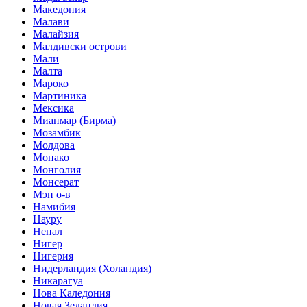
Македония
Малави
Малайзия
Малдивски острови
Мали
Малта
Мароко
Мартиника
Мексика
Мианмар (Бирма)
Мозамбик
Молдова
Монако
Монголия
Монсерат
Мэн о-в
Намибия
Науру
Непал
Нигер
Нигерия
Нидерландия (Холандия)
Никарагуа
Нова Каледония
Новая Зеландия