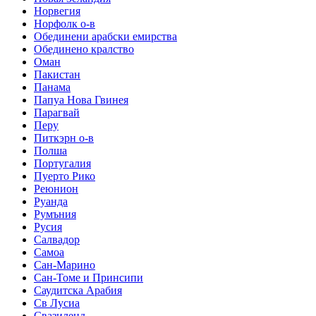
Норвегия
Норфолк о-в
Обединени арабски емирства
Обединено кралство
Оман
Пакистан
Панама
Папуа Нова Гвинея
Парагвай
Перу
Питкэрн о-в
Полша
Португалия
Пуерто Рико
Реюнион
Руанда
Румъния
Русия
Салвадор
Самоа
Сан-Марино
Сан-Томе и Принсипи
Саудитска Арабия
Св Лусиа
Свазиленд