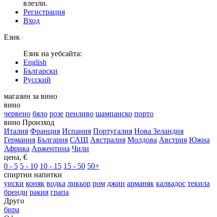
влезли.
Регистрация
Вход
Език
Език на уебсайта:
English
Български
Русский
магазин за вино
вино
червено
бяло
розе
пенливо
шампанско
порто
вино Произход
Италия
Франция
Испания
Португалия
Нова Зеландия
Германия
България
САЩ
Австралия
Молдова
Австрия
Южна
Африка
Аржентина
Чили
цена, €
0 - 5
5 - 10
10 - 15
15 - 50
50+
спиртни напитки
уиски
коняк
водка
ликьор
ром
джин
арманяк
калвадос
текила
бренди
ракия
грапа
Друго
бира