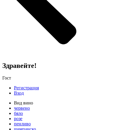
Здравейте!
Гост
Регистрация
Вход
Вид вино
червено
бяло
розе
пенливо
шампанско