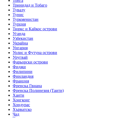
Тонга
Тринидад и Тобаго
Тувалу
Тунис
Туркменистан
Турция
Тюркс и Кайкос острови
Уганда
Узбекистан
Украйна
Унгария
Уолис и Футуна острови
Уругвай
Фарьорски острови
Фиджи
Филипини
Финландия
Франция
Френска Гвиана
Френска Полинезия (Таити)
Хаити
Хонгконг
Хондурас
Хърватско
Чад