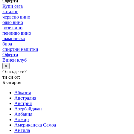
Оферти
Купи сега
каталог
червено вино
бяло вино
розе вино
пенливо вино
шампанско
бира
спиртни напитки
Оферти
Винен клуб
×
От къде си?
ти си от:
България
Абхазия
Австралия
Австрия
Азербайджан
Албания
Алжир
Американска Самоа
Ангила