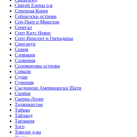
Святой Елены о-в
Северная Корея
Сейшелски острови
Сен-Пьер и Микелон
Сенегал
Сент Китс Невис
Сент-Винсент и Гренадины
Сингапур
Сирия
Словакия
Словения
Соломоновы острови
Сомали
Судан
Суринам
Съединени Американски Щати
Сърбия
Сьерра-Леоне
Таджикистан
Тайван
Тайланд
Танзания
Того
Токелау о-ва