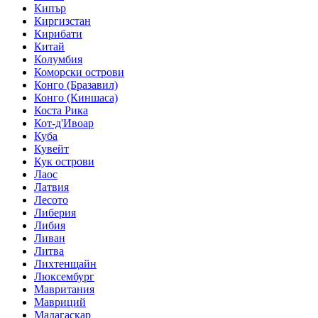
Кипър
Киргизстан
Кирибати
Китай
Колумбия
Коморски острови
Конго (Бразавил)
Конго (Киншаса)
Коста Рика
Кот-д'Ивоар
Куба
Кувейт
Кук острови
Лаос
Латвия
Лесото
Либерия
Либия
Ливан
Литва
Лихтенщайн
Люксембург
Мавритания
Мавриций
Мадагаскар