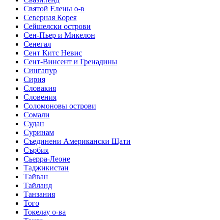
Святой Елены о-в
Северная Корея
Сейшелски острови
Сен-Пьер и Микелон
Сенегал
Сент Китс Невис
Сент-Винсент и Гренадины
Сингапур
Сирия
Словакия
Словения
Соломоновы острови
Сомали
Судан
Суринам
Съединени Американски Щати
Сърбия
Сьерра-Леоне
Таджикистан
Тайван
Тайланд
Танзания
Того
Токелау о-ва