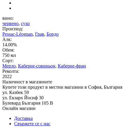
вино:
червено
,
сухо
Произход:
Pessac-Léognan
,
Грав
,
Бордо
Алк:
14.00%
Обем:
750 мл
Сорт:
Мерло
,
Каберне-совиньон
,
Каберне-фран
Реколта:
2022
Наличност в магазините
Купете този продукт в местни магазини в София, България
ул. Казбек 59
ул. Екзарх Йосиф 30
Булевард България 105 В
Онлайн магазин
Доставка
Свържете се с нас