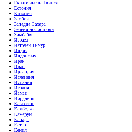
Екваториална Гвинея
Естония
Етиопия
Замбия
Западна Сахара
Зелени нос острови
Зимбабве
Израел
Източен Тимур
Индия
Индонезия
Ирак
Иран
Ирландия
Исландия
Испания
Италия
Йемен
Йордания
Казахстан
Камбоджа
Камерун
Канада
Катар
Кения