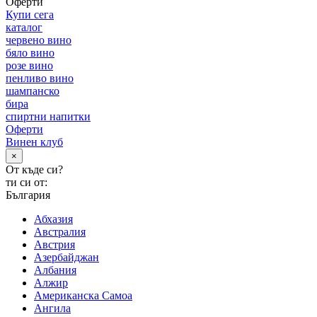
Оферти
Купи сега
каталог
червено вино
бяло вино
розе вино
пенливо вино
шампанско
бира
спиртни напитки
Оферти
Винен клуб
×
От къде си?
ти си от:
България
Абхазия
Австралия
Австрия
Азербайджан
Албания
Алжир
Американска Самоа
Ангила