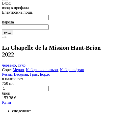
Вход
вход в профила
Електронна поща
парола
вход
-->
La Chapelle de la Mission Haut-Brion
2022
червено
,
сухо
Сорт:
Мерло
,
Каберне-совиньон
,
Каберне-фран
Pessac-Léognan
,
Грав
,
Бордо
в наличност
750 мл
брой
153.38
€
Купи
споделяне: