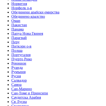
Норвегия
Норфолк о-в
Обединени арабски емирства
Обединено кралство
Оман
Пакистан
Панама
Папуа Нова Гвинея
Парагвай
Перу
Питкэрн о-в
Полша
Португалия
Пуерто Рико
Реюнион
Руанда
Румъния
Русия
Салвадор
Самоа
Сан-Марино
Сан-Томе и Принсипи
Саудитска Арабия
Св Лусиа
Свазиленд