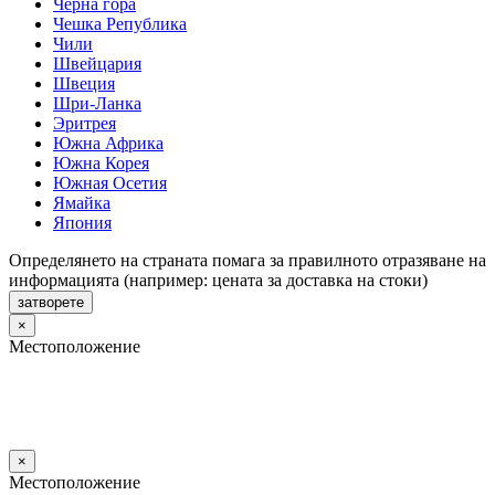
Черна гора
Чешка Република
Чили
Швейцария
Швеция
Шри-Ланка
Эритрея
Южна Африка
Южна Корея
Южная Осетия
Ямайка
Япония
Определянето на страната помага за правилното отразяване на
информацията (например: цената за доставка на стоки)
затворете
×
Местоположение
×
Местоположение