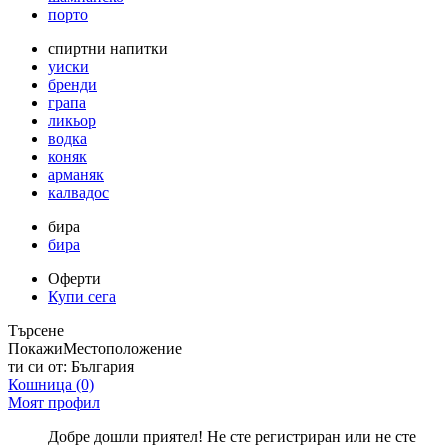
порто
спиртни напитки
уиски
бренди
грапа
ликьор
водка
коняк
арманяк
калвадос
бира
бира
Оферти
Купи сега
Търсене
Покажи
Местоположение
ти си от:
България
Кошница
(0)
Моят профил
Добре дошли приятел! Не сте регистриран или не сте