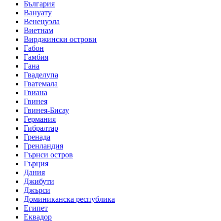
България
Вануату
Венецуэла
Виетнам
Вирджински острови
Габон
Гамбия
Гана
Гваделупа
Гватемала
Гвиана
Гвинея
Гвинея-Бисау
Германия
Гибралтар
Гренада
Гренландия
Гърнси остров
Гърция
Дания
Джибути
Джърси
Доминиканска республика
Египет
Еквадор