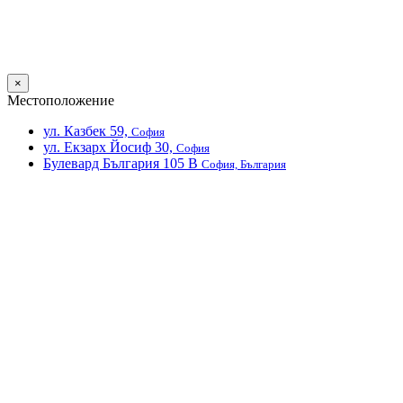
×
Местоположение
ул. Казбек 59,
София
ул. Екзарх Йосиф 30,
София
Булевард България 105 В
София, България