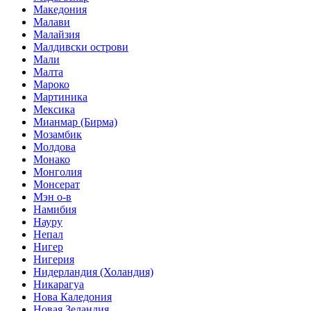
Македония
Малави
Малайзия
Малдивски острови
Мали
Малта
Мароко
Мартиника
Мексика
Мианмар (Бирма)
Мозамбик
Молдова
Монако
Монголия
Монсерат
Мэн о-в
Намибия
Науру
Непал
Нигер
Нигерия
Нидерландия (Холандия)
Никарагуа
Нова Каледония
Новая Зеландия