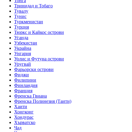
Тонга
Тринидад и Тобаго
Тувалу
Тунис
Туркменистан
Турция
Тюркс и Кайкос острови
Уганда
Узбекистан
Украйна
Унгария
Уолис и Футуна острови
Уругвай
Фарьорски острови
Фиджи
Филипини
Финландия
Франция
Френска Гвиана
Френска Полинезия (Таити)
Хаити
Хонгконг
Хондурас
Хърватско
Чад