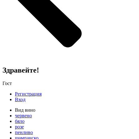
Здравейте!
Гост
Регистрация
Вход
Вид вино
червено
бяло
розе
пенливо
шампанско