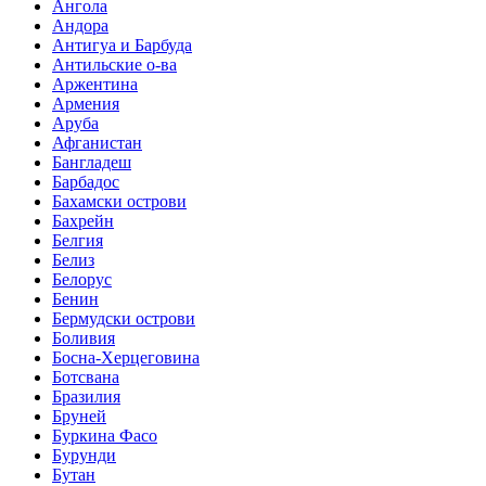
Ангола
Андора
Антигуа и Барбуда
Антильские о-ва
Аржентина
Армения
Аруба
Афганистан
Бангладеш
Барбадос
Бахамски острови
Бахрейн
Белгия
Белиз
Белорус
Бенин
Бермудски острови
Боливия
Босна-Херцеговина
Ботсвана
Бразилия
Бруней
Буркина Фасо
Бурунди
Бутан