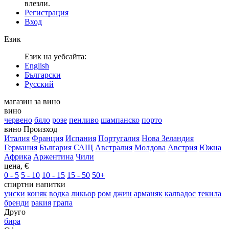
влезли.
Регистрация
Вход
Език
Език на уебсайта:
English
Български
Русский
магазин за вино
вино
червено
бяло
розе
пенливо
шампанско
порто
вино Произход
Италия
Франция
Испания
Португалия
Нова Зеландия
Германия
България
САЩ
Австралия
Молдова
Австрия
Южна
Африка
Аржентина
Чили
цена, €
0 - 5
5 - 10
10 - 15
15 - 50
50+
спиртни напитки
уиски
коняк
водка
ликьор
ром
джин
арманяк
калвадос
текила
бренди
ракия
грапа
Друго
бира