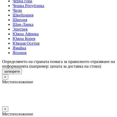
Черна гора
Чешка Република
Чили
Швейцария
Швеция
Шри-Ланка
Эритрея
Южна Африка
Южна Корея
Южная Осетия
Ямайка
Япония
Определянето на страната помага за правилното отразяване на
информацията (например: цената за доставка на стоки)
затворете
×
Местоположение
×
Местоположение