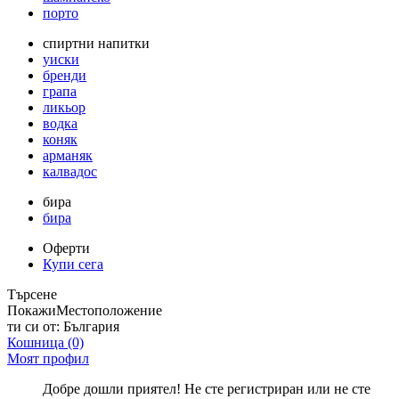
порто
спиртни напитки
уиски
бренди
грапа
ликьор
водка
коняк
арманяк
калвадос
бира
бира
Оферти
Купи сега
Търсене
Покажи
Местоположение
ти си от:
България
Кошница
(0)
Моят профил
Добре дошли приятел! Не сте регистриран или не сте