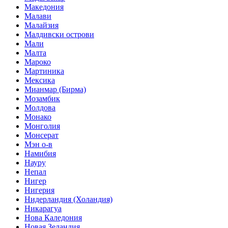
Македония
Малави
Малайзия
Малдивски острови
Мали
Малта
Мароко
Мартиника
Мексика
Мианмар (Бирма)
Мозамбик
Молдова
Монако
Монголия
Монсерат
Мэн о-в
Намибия
Науру
Непал
Нигер
Нигерия
Нидерландия (Холандия)
Никарагуа
Нова Каледония
Новая Зеландия