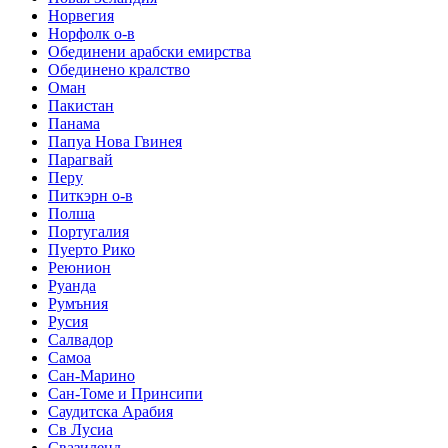
Норвегия
Норфолк о-в
Обединени арабски емирства
Обединено кралство
Оман
Пакистан
Панама
Папуа Нова Гвинея
Парагвай
Перу
Питкэрн о-в
Полша
Португалия
Пуерто Рико
Реюнион
Руанда
Румъния
Русия
Салвадор
Самоа
Сан-Марино
Сан-Томе и Принсипи
Саудитска Арабия
Св Лусиа
Свазиленд