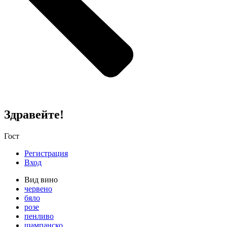
Здравейте!
Гост
Регистрация
Вход
Вид вино
червено
бяло
розе
пенливо
шампанско