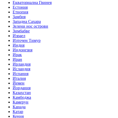
Екваториална Гвинея
Естония
Етиопия
Замбия
Западна Сахара
Зелени нос острови
Зимбабве
Израел
Източен Тимур
Индия
Индонезия
Ирак
Иран
Ирландия
Исландия
Испания
Италия
Йемен
Йордания
Казахстан
Камбоджа
Камерун
Канада
Катар
Кения