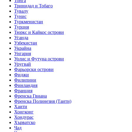
Тонга
Тринидад и Тобаго
Тувалу
Тунис
Туркменистан
Турция
Тюркс и Кайкос острови
Уганда
Узбекистан
Украйна
Унгария
Уолис и Футуна острови
Уругвай
Фарьорски острови
Фиджи
Филипини
Финландия
Франция
Френска Гвиана
Френска Полинезия (Таити)
Хаити
Хонгконг
Хондурас
Хърватско
Чад