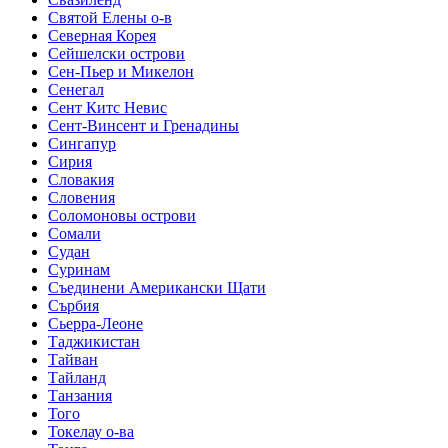
Святой Елены о-в
Северная Корея
Сейшелски острови
Сен-Пьер и Микелон
Сенегал
Сент Китс Невис
Сент-Винсент и Гренадины
Сингапур
Сирия
Словакия
Словения
Соломоновы острови
Сомали
Судан
Суринам
Съединени Американски Щати
Сърбия
Сьерра-Леоне
Таджикистан
Тайван
Тайланд
Танзания
Того
Токелау о-ва