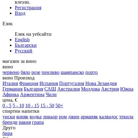
влезли.
Регистрация
Вход
Език
Език на уебсайта:
English
Български
Русский
магазин за вино
вино
червено
бяло
розе
пенливо
шампанско
порто
вино Произход
Италия
Франция
Испания
Португалия
Нова Зеландия
Германия
България
САЩ
Австралия
Молдова
Австрия
Южна
Африка
Аржентина
Чили
цена, €
0 - 5
5 - 10
10 - 15
15 - 50
50+
спиртни напитки
уиски
коняк
водка
ликьор
ром
джин
арманяк
калвадос
текила
бренди
ракия
грапа
Друго
бира