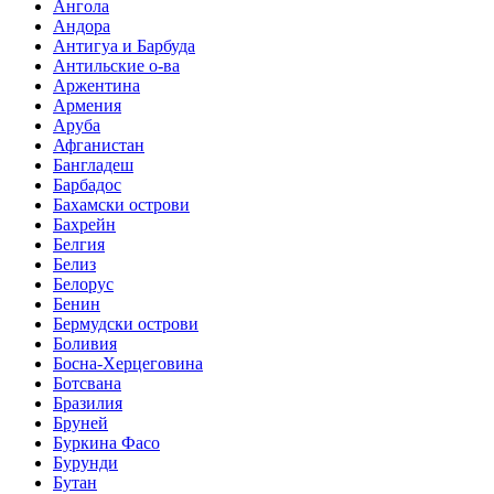
Ангола
Андора
Антигуа и Барбуда
Антильские о-ва
Аржентина
Армения
Аруба
Афганистан
Бангладеш
Барбадос
Бахамски острови
Бахрейн
Белгия
Белиз
Белорус
Бенин
Бермудски острови
Боливия
Босна-Херцеговина
Ботсвана
Бразилия
Бруней
Буркина Фасо
Бурунди
Бутан