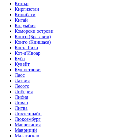
Кипър
Киргизстан
Кирибати
Китай
Колумбия
Коморски острови
Конго (Бразавил)
Конго (Киншаса)
Коста Рика
Кот-д'Ивоар
Куба
Кувейт
Кук острови
Лаос
Латвия
Лесото
Либерия
Либия
Ливан
Литва
Лихтенщайн
Люксембург
Мавритания
Мавриций
Мадагаскар