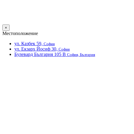
×
Местоположение
ул. Казбек 59,
София
ул. Екзарх Йосиф 30,
София
Булевард България 105 В
София, България