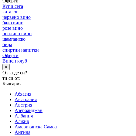
Оферти
Купи сега
каталог
червено вино
бяло вино
розе вино
пенливо вино
шампанско
бира
спиртни напитки
Оферти
Винен клуб
×
От къде си?
ти си от:
България
Абхазия
Австралия
Австрия
Азербайджан
Албания
Алжир
Американска Самоа
Ангила