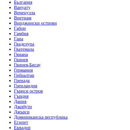
България
Вануату
Венецуэла
Виетнам
Вирджински острови
Габон
Гамбия
Гана
Гваделупа
Гватемала
Гвиана
Гвинея
Гвинея-Бисау
Германия
Гибралтар
Гренада
Гренландия
Гърнси остров
Гърция
Дания
Джибути
Джърси
Доминиканска республика
Египет
Еквадор