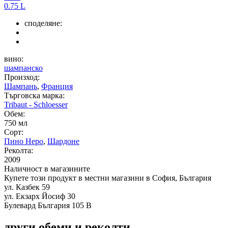
0.75 L
споделяне:
вино:
шампанско
Произход:
Шампань
,
Франция
Търговска марка:
Tribaut - Schloesser
Обем:
750 мл
Сорт:
Пино Неро
,
Шардоне
Реколта:
2009
Наличност в магазините
Купете този продукт в местни магазини в София, България
ул. Казбек 59
ул. Екзарх Йосиф 30
Булевард България 105 В
други обеми и реколти