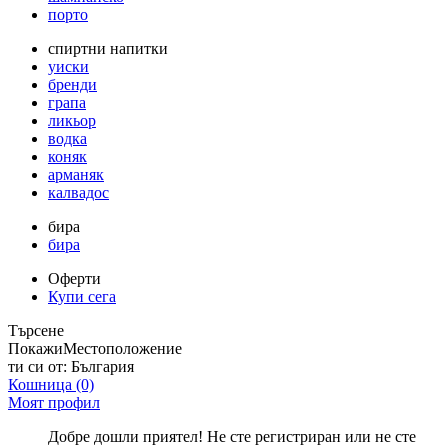
порто
спиртни напитки
уиски
бренди
грапа
ликьор
водка
коняк
арманяк
калвадос
бира
бира
Оферти
Купи сега
Търсене
Покажи
Местоположение
ти си от:
България
Кошница
(0)
Моят профил
Добре дошли приятел! Не сте регистриран или не сте