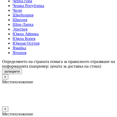
Черна гора
Чешка Република
Чили
Швейцария
Швеция
Шри-Ланка
Эритрея
Южна Африка
Южна Корея
Южная Осетия
Ямайка
Япония
Определянето на страната помага за правилното отразяване на
информацията (например: цената за доставка на стоки)
затворете
×
Местоположение
×
Местоположение