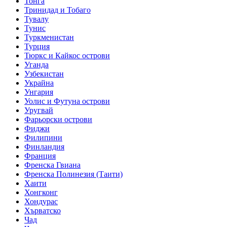
Тонга
Тринидад и Тобаго
Тувалу
Тунис
Туркменистан
Турция
Тюркс и Кайкос острови
Уганда
Узбекистан
Украйна
Унгария
Уолис и Футуна острови
Уругвай
Фарьорски острови
Фиджи
Филипини
Финландия
Франция
Френска Гвиана
Френска Полинезия (Таити)
Хаити
Хонгконг
Хондурас
Хърватско
Чад