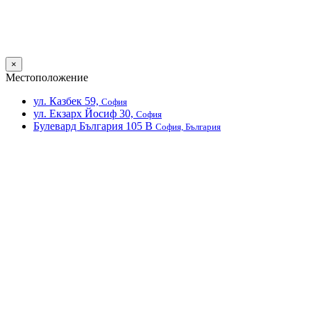
×
Местоположение
ул. Казбек 59,
София
ул. Екзарх Йосиф 30,
София
Булевард България 105 В
София, България