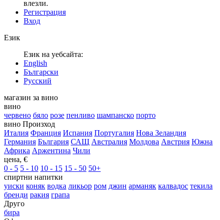
влезли.
Регистрация
Вход
Език
Език на уебсайта:
English
Български
Русский
магазин за вино
вино
червено
бяло
розе
пенливо
шампанско
порто
вино Произход
Италия
Франция
Испания
Португалия
Нова Зеландия
Германия
България
САЩ
Австралия
Молдова
Австрия
Южна
Африка
Аржентина
Чили
цена, €
0 - 5
5 - 10
10 - 15
15 - 50
50+
спиртни напитки
уиски
коняк
водка
ликьор
ром
джин
арманяк
калвадос
текила
бренди
ракия
грапа
Друго
бира