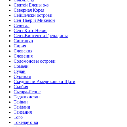
Святой Елены о-в
Северная Корея
Сейшелски острови
Сен-Пьер и Микелон
Сенегал
Сент Китс Невис
Сент-Винсент и Гренадины
Сингапур
Сирия
Словакия
Словения
Соломоновы острови
Сомали
Судан
Суринам
Съединени Американски Щати
Сърбия
Сьерра-Леоне
Таджикистан
Тайван
Тайланд
Танзания
Того
Токелау о-ва