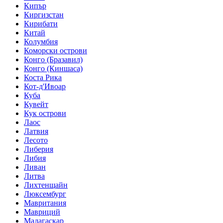
Кипър
Киргизстан
Кирибати
Китай
Колумбия
Коморски острови
Конго (Бразавил)
Конго (Киншаса)
Коста Рика
Кот-д'Ивоар
Куба
Кувейт
Кук острови
Лаос
Латвия
Лесото
Либерия
Либия
Ливан
Литва
Лихтенщайн
Люксембург
Мавритания
Мавриций
Мадагаскар