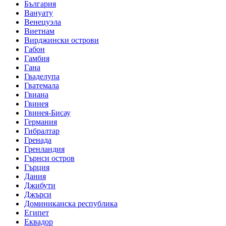
България
Вануату
Венецуэла
Виетнам
Вирджински острови
Габон
Гамбия
Гана
Гваделупа
Гватемала
Гвиана
Гвинея
Гвинея-Бисау
Германия
Гибралтар
Гренада
Гренландия
Гърнси остров
Гърция
Дания
Джибути
Джърси
Доминиканска республика
Египет
Еквадор