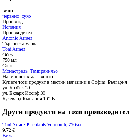
вино:
червено
,
сухо
Произход:
Испания
Производител:
Antonio Arraez
Търговска марка:
Toni Arraez
Обем:
750 мл
Сорт:
Монастрель
,
Темпранильо
Наличност в магазините
Купете този продукт в местни магазини в София, България
ул. Казбек 59
ул. Екзарх Йосиф 30
Булевард България 105 В
Други продукти на този производител
Toni Arraez Piscolabis Vermouth, 750мл
9.72
€
Виж