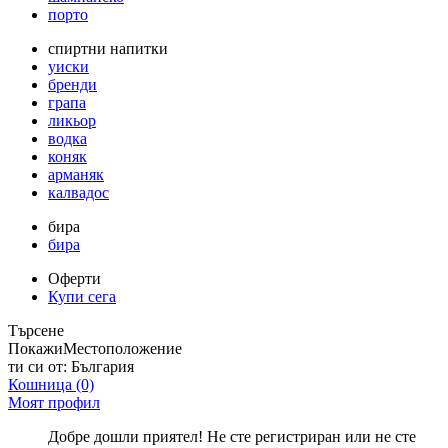
порто
спиртни напитки
уиски
бренди
грапа
ликьор
водка
коняк
арманяк
калвадос
бира
бира
Оферти
Купи сега
Търсене
Покажи
Местоположение
ти си от:
България
Кошница
(0)
Моят профил
Добре дошли приятел! Не сте регистриран или не сте