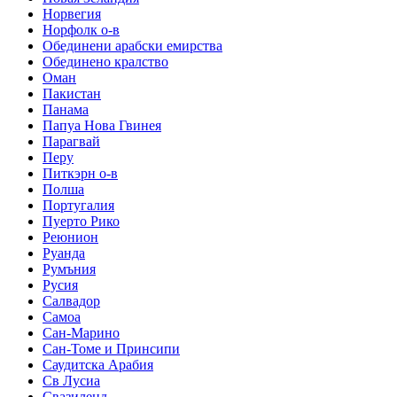
Норвегия
Норфолк о-в
Обединени арабски емирства
Обединено кралство
Оман
Пакистан
Панама
Папуа Нова Гвинея
Парагвай
Перу
Питкэрн о-в
Полша
Португалия
Пуерто Рико
Реюнион
Руанда
Румъния
Русия
Салвадор
Самоа
Сан-Марино
Сан-Томе и Принсипи
Саудитска Арабия
Св Лусиа
Свазиленд