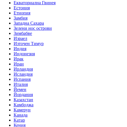
Екваториална Гвинея
Естония
Етиопия
Замбия
Западна Сахара
Зелени нос острови
Зимбабве
Израел
Източен Тимур
Индия
Индонезия
Ирак
Иран
Ирландия
Исландия
Испания
Италия
Йемен
Йордания
Казахстан
Камбоджа
Камерун
Канада
Катар
Кения