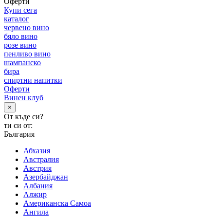
Оферти
Купи сега
каталог
червено вино
бяло вино
розе вино
пенливо вино
шампанско
бира
спиртни напитки
Оферти
Винен клуб
×
От къде си?
ти си от:
България
Абхазия
Австралия
Австрия
Азербайджан
Албания
Алжир
Американска Самоа
Ангила