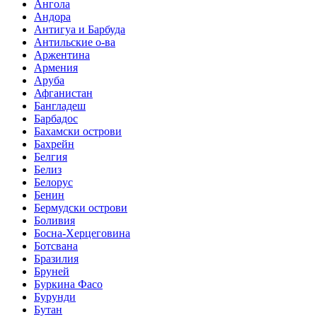
Ангола
Андора
Антигуа и Барбуда
Антильские о-ва
Аржентина
Армения
Аруба
Афганистан
Бангладеш
Барбадос
Бахамски острови
Бахрейн
Белгия
Белиз
Белорус
Бенин
Бермудски острови
Боливия
Босна-Херцеговина
Ботсвана
Бразилия
Бруней
Буркина Фасо
Бурунди
Бутан