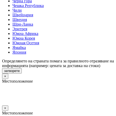
Черна гора
Чешка Република
Чили
Швейцария
Швеция
Шри-Ланка
Эритрея
Южна Африка
Южна Корея
Южная Осетия
Ямайка
Япония
Определянето на страната помага за правилното отразяване на
информацията (например: цената за доставка на стоки)
затворете
×
Местоположение
×
Местоположение