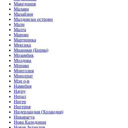
Македония
Малави
Малайзия
Малдивски острови
Мали
Малта
Мароко
Мартиника
Мексика
Мианмар (Бирма)
Мозамбик
Молдова
Монако
Монголия
Монсерат
Мэн о-в
Намибия
Науру
Непал
Нигер
Нигерия
Нидерландия (Холандия)
Никарагуа
Нова Каледония
Новая Зеландия