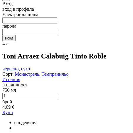
Вход
вход в профила
Електронна поща
парола
вход
-->
Toni Arraez Calabuig Tinto Roble
червено
,
сухо
Сорт:
Монастрель
,
Темпранильо
Испания
в наличност
750 мл
брой
4.09
€
Купи
споделяне: