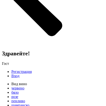
Здравейте!
Гост
Регистрация
Вход
Вид вино
червено
бяло
розе
пенливо
шампанско