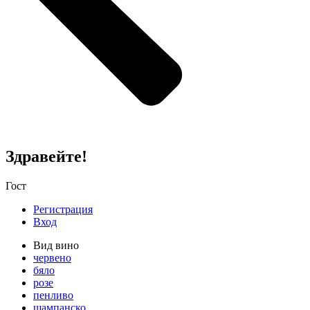
Здравейте!
Гост
Регистрация
Вход
Вид вино
червено
бяло
розе
пенливо
шампанско