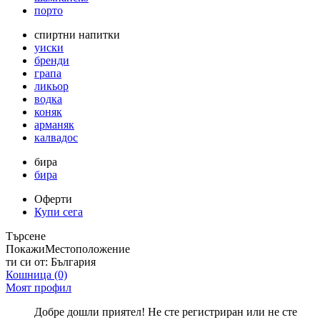
порто
спиртни напитки
уиски
бренди
грапа
ликьор
водка
коняк
арманяк
калвадос
бира
бира
Оферти
Купи сега
Търсене
Покажи
Местоположение
ти си от:
България
Кошница
(0)
Моят профил
Добре дошли приятел! Не сте регистриран или не сте