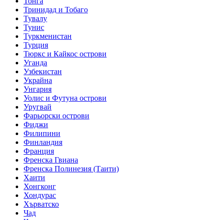
Тонга
Тринидад и Тобаго
Тувалу
Тунис
Туркменистан
Турция
Тюркс и Кайкос острови
Уганда
Узбекистан
Украйна
Унгария
Уолис и Футуна острови
Уругвай
Фарьорски острови
Фиджи
Филипини
Финландия
Франция
Френска Гвиана
Френска Полинезия (Таити)
Хаити
Хонгконг
Хондурас
Хърватско
Чад