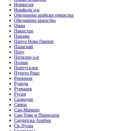
Норвегия
Норфолк о-в
Обединени арабски емирства
Обединено кралство
Оман
Пакистан
Панама
Папуа Нова Гвинея
Парагвай
Перу
Питкэрн о-в
Полша
Португалия
Пуерто Рико
Реюнион
Руанда
Румъния
Русия
Салвадор
Самоа
Сан-Марино
Сан-Томе и Принсипи
Саудитска Арабия
Св Лусиа
Свазиленд