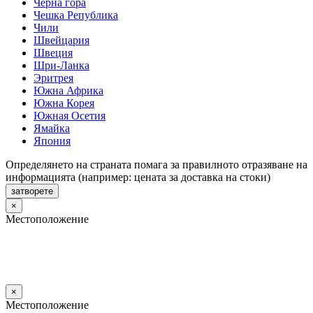
Черна гора
Чешка Република
Чили
Швейцария
Швеция
Шри-Ланка
Эритрея
Южна Африка
Южна Корея
Южная Осетия
Ямайка
Япония
Определянето на страната помага за правилното отразяване на
информацията (например: цената за доставка на стоки)
затворете
×
Местоположение
×
Местоположение