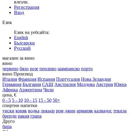
влезли.
Регистрация
Вход
Език
Език на уебсайта:
English
Български
Русский
магазин за вино
вино
червено
бяло
розе
пенливо
шампанско
порто
вино Произход
Италия
Франция
Испания
Португалия
Нова Зеландия
Германия
България
САЩ
Австралия
Молдова
Австрия
Южна
Африка
Аржентина
Чили
цена, €
0 - 5
5 - 10
10 - 15
15 - 50
50+
спиртни напитки
уиски
коняк
водка
ликьор
ром
джин
арманяк
калвадос
текила
бренди
ракия
грапа
Друго
бира