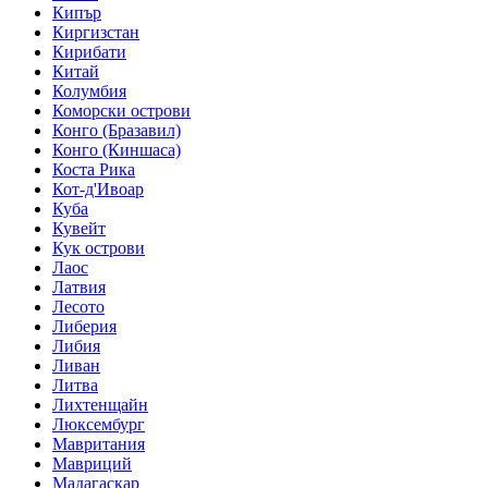
Кипър
Киргизстан
Кирибати
Китай
Колумбия
Коморски острови
Конго (Бразавил)
Конго (Киншаса)
Коста Рика
Кот-д'Ивоар
Куба
Кувейт
Кук острови
Лаос
Латвия
Лесото
Либерия
Либия
Ливан
Литва
Лихтенщайн
Люксембург
Мавритания
Мавриций
Мадагаскар