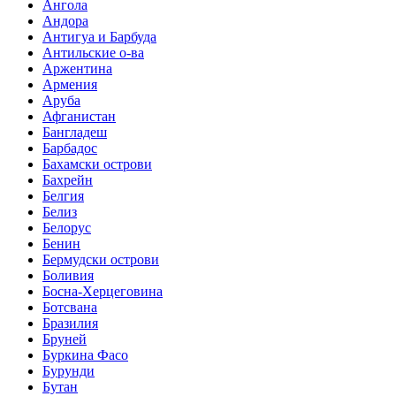
Ангола
Андора
Антигуа и Барбуда
Антильские о-ва
Аржентина
Армения
Аруба
Афганистан
Бангладеш
Барбадос
Бахамски острови
Бахрейн
Белгия
Белиз
Белорус
Бенин
Бермудски острови
Боливия
Босна-Херцеговина
Ботсвана
Бразилия
Бруней
Буркина Фасо
Бурунди
Бутан