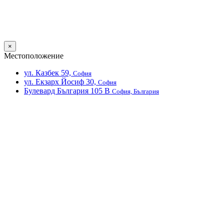
×
Местоположение
ул. Казбек 59,
София
ул. Екзарх Йосиф 30,
София
Булевард България 105 В
София, България