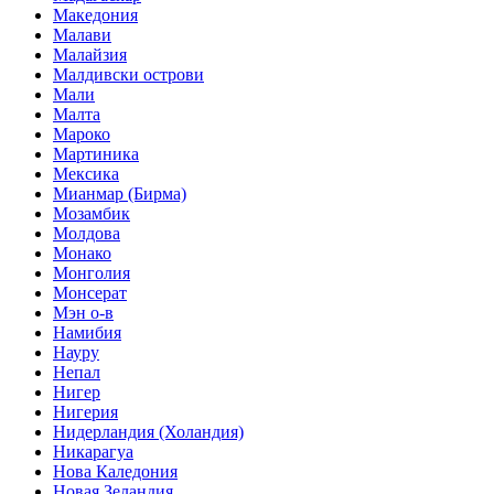
Македония
Малави
Малайзия
Малдивски острови
Мали
Малта
Мароко
Мартиника
Мексика
Мианмар (Бирма)
Мозамбик
Молдова
Монако
Монголия
Монсерат
Мэн о-в
Намибия
Науру
Непал
Нигер
Нигерия
Нидерландия (Холандия)
Никарагуа
Нова Каледония
Новая Зеландия