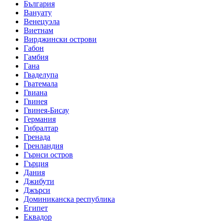
България
Вануату
Венецуэла
Виетнам
Вирджински острови
Габон
Гамбия
Гана
Гваделупа
Гватемала
Гвиана
Гвинея
Гвинея-Бисау
Германия
Гибралтар
Гренада
Гренландия
Гърнси остров
Гърция
Дания
Джибути
Джърси
Доминиканска республика
Египет
Еквадор