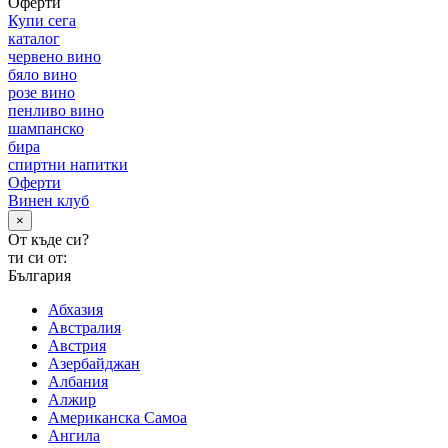
Оферти
Купи сега
каталог
червено вино
бяло вино
розе вино
пенливо вино
шампанско
бира
спиртни напитки
Оферти
Винен клуб
×
От къде си?
ти си от:
България
Абхазия
Австралия
Австрия
Азербайджан
Албания
Алжир
Американска Самоа
Ангила