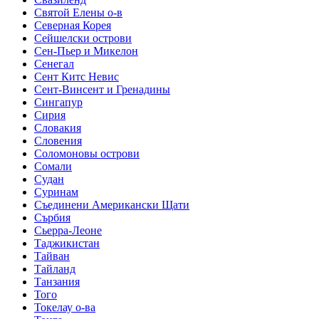
Святой Елены о-в
Северная Корея
Сейшелски острови
Сен-Пьер и Микелон
Сенегал
Сент Китс Невис
Сент-Винсент и Гренадины
Сингапур
Сирия
Словакия
Словения
Соломоновы острови
Сомали
Судан
Суринам
Съединени Американски Щати
Сърбия
Сьерра-Леоне
Таджикистан
Тайван
Тайланд
Танзания
Того
Токелау о-ва