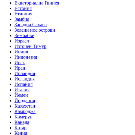
Екваториална Гвинея
Естония
Етиопия
Замбия
Западна Сахара
Зелени нос острови
Зимбабве
Израел
Източен Тимур
Индия
Индонезия
Ирак
Иран
Ирландия
Исландия
Испания
Италия
Йемен
Йордания
Казахстан
Камбоджа
Камерун
Канада
Катар
Кения