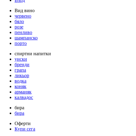
Вход
Вид вино
червено
бяло
розе
пенливо
шампанско
порто
спиртни напитки
уиски
бренди
грапа
ликьор
водка
коняк
арманяк
калвадос
бира
бира
Оферти
Купи сега