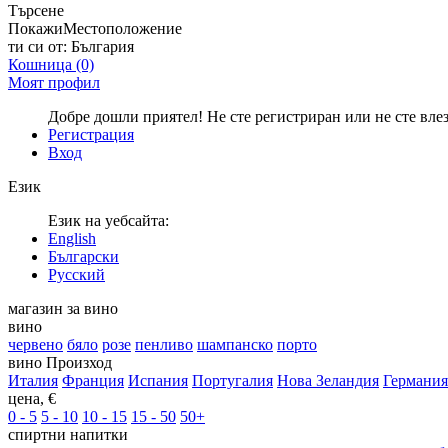
Търсене
Покажи
Местоположение
ти си от:
България
Кошница
(0)
Моят профил
Добре дошли приятел! Не сте регистриран или не сте вле
Регистрация
Вход
Език
Език на уебсайта:
English
Български
Русский
магазин за вино
вино
червено
бяло
розе
пенливо
шампанско
порто
вино Произход
Италия
Франция
Испания
Португалия
Нова Зеландия
Германия
цена, €
0 - 5
5 - 10
10 - 15
15 - 50
50+
спиртни напитки