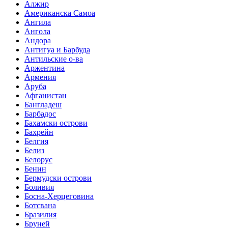
Алжир
Американска Самоа
Ангила
Ангола
Андора
Антигуа и Барбуда
Антильские о-ва
Аржентина
Армения
Аруба
Афганистан
Бангладеш
Барбадос
Бахамски острови
Бахрейн
Белгия
Белиз
Белорус
Бенин
Бермудски острови
Боливия
Босна-Херцеговина
Ботсвана
Бразилия
Бруней