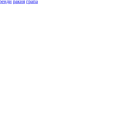
ренди
ракия
грапа