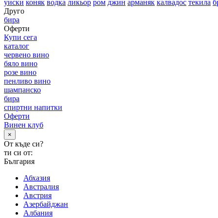
уиски
коняк
водка
ликьор
ром
джин
арманяк
калвадос
текила
б
Друго
бира
Оферти
Купи сега
каталог
червено вино
бяло вино
розе вино
пенливо вино
шампанско
бира
спиртни напитки
Оферти
Винен клуб
×
От къде си?
ти си от:
България
Абхазия
Австралия
Австрия
Азербайджан
Албания