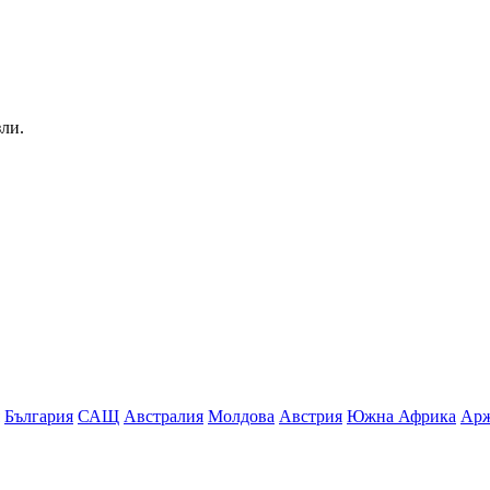
зли.
България
САЩ
Австралия
Молдова
Австрия
Южна Африка
Арж