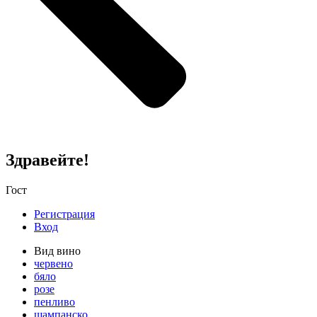
Здравейте!
Гост
Регистрация
Вход
Вид вино
червено
бяло
розе
пенливо
шампанско