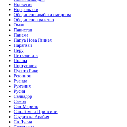
Норвегия
Норфолк о-в
Обединени арабски емирства
Обединено кралство
Оман
Пакистан
Панама
Папуа Нова Гвинея
Парагвай
Перу
Питкэрн о-в
Полша
Португалия
Пуерто Рико
Реюнион
Руанда
Румъния
Русия
Салвадор
Самоа
Сан-Марино
Сан-Томе и Принсипи
Саудитска Арабия
Св Лусиа
Свазиленд