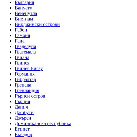
България
Вануату
Венецуэла
Виетнам
Вирджински острови
Габон
Гамбия
Гана
Гваделупа
Гватемала
Гвиана
Гвинея
Гвинея-Бисау
Германия
Гибралтар
Гренада
Гренландия
Гърнси остров
Гърция
Дания
Джибути
Джърси
Доминиканска республика
Египет
Еквадор