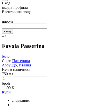
Вход
вход в профила
Електронна поща
парола
вход
-->
Favola Passerina
бяло
Сорт:
Пассерина
Абруццо
,
Италия
Не е в наличност
750 мл
брой
11.99
€
Купи
споделяне: