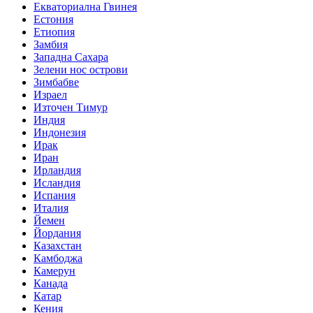
Екваториална Гвинея
Естония
Етиопия
Замбия
Западна Сахара
Зелени нос острови
Зимбабве
Израел
Източен Тимур
Индия
Индонезия
Ирак
Иран
Ирландия
Исландия
Испания
Италия
Йемен
Йордания
Казахстан
Камбоджа
Камерун
Канада
Катар
Кения