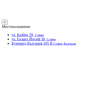
×
Местоположение
ул. Казбек 59,
София
ул. Екзарх Йосиф 30,
София
Булевард България 105 В
София, България