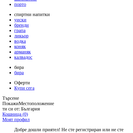
порто
спиртни напитки
уиски
бренди
грапа
ликьор
водка
коняк
арманяк
калвадос
бира
бира
Оферти
Купи сега
Търсене
Покажи
Местоположение
ти си от:
България
Кошница
(0)
Моят профил
Добре дошли приятел! Не сте регистриран или не сте