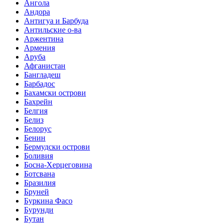
Ангола
Андора
Антигуа и Барбуда
Антильские о-ва
Аржентина
Армения
Аруба
Афганистан
Бангладеш
Барбадос
Бахамски острови
Бахрейн
Белгия
Белиз
Белорус
Бенин
Бермудски острови
Боливия
Босна-Херцеговина
Ботсвана
Бразилия
Бруней
Буркина Фасо
Бурунди
Бутан