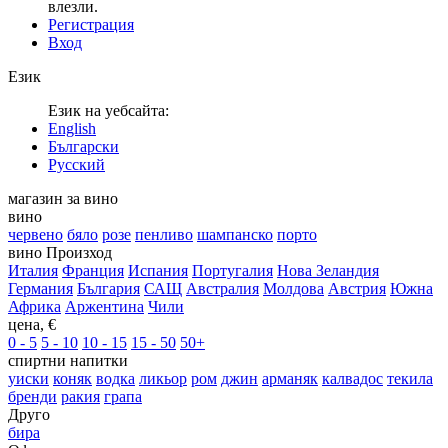
влезли.
Регистрация
Вход
Език
Език на уебсайта:
English
Български
Русский
магазин за вино
вино
червено
бяло
розе
пенливо
шампанско
порто
вино Произход
Италия
Франция
Испания
Португалия
Нова Зеландия
Германия
България
САЩ
Австралия
Молдова
Австрия
Южна
Африка
Аржентина
Чили
цена, €
0 - 5
5 - 10
10 - 15
15 - 50
50+
спиртни напитки
уиски
коняк
водка
ликьор
ром
джин
арманяк
калвадос
текила
бренди
ракия
грапа
Друго
бира