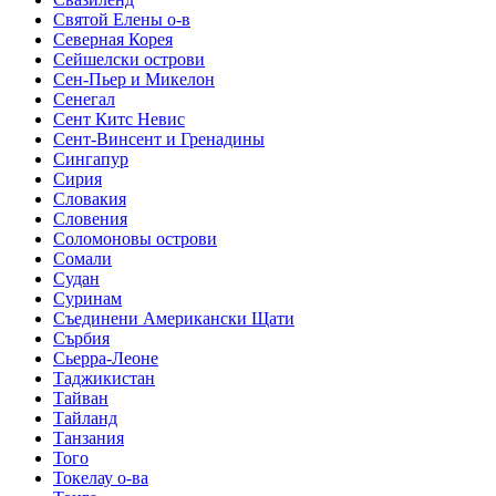
Святой Елены о-в
Северная Корея
Сейшелски острови
Сен-Пьер и Микелон
Сенегал
Сент Китс Невис
Сент-Винсент и Гренадины
Сингапур
Сирия
Словакия
Словения
Соломоновы острови
Сомали
Судан
Суринам
Съединени Американски Щати
Сърбия
Сьерра-Леоне
Таджикистан
Тайван
Тайланд
Танзания
Того
Токелау о-ва