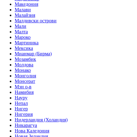
Македония
Малави
Малайзия
Малдивски острови
Мали
Малта
Мароко
Мартиника
Мексика
Мианмар (Бирма)
Мозамбик
Молдова
Монако
Монголия
Монсерат
Мэн о-в
Намибия
Науру
Непал
Нигер
Нигерия
Нидерландия (Холандия)
Никарагуа
Нова Каледония
Новая Зеландия