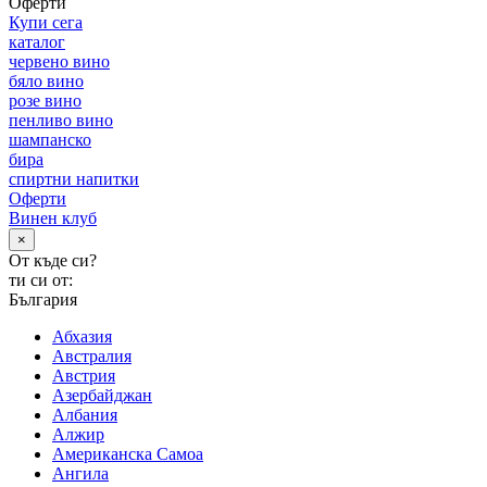
Оферти
Купи сега
каталог
червено вино
бяло вино
розе вино
пенливо вино
шампанско
бира
спиртни напитки
Оферти
Винен клуб
×
От къде си?
ти си от:
България
Абхазия
Австралия
Австрия
Азербайджан
Албания
Алжир
Американска Самоа
Ангила