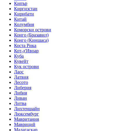
Кипър
Киргизстан
Кирибати
Китай
Колумбия
Коморски острови
Конго (Бразавил)
Конго (Киншаса)
Коста Рика
Кот-д'Ивоар
Куба
Кувейт
Кук острови
Лаос
Латвия
Лесото
Либерия
Либия
Ливан
Литва
Лихтенщайн
Люксембург
Мавритания
Мавриций
Мадагаскар