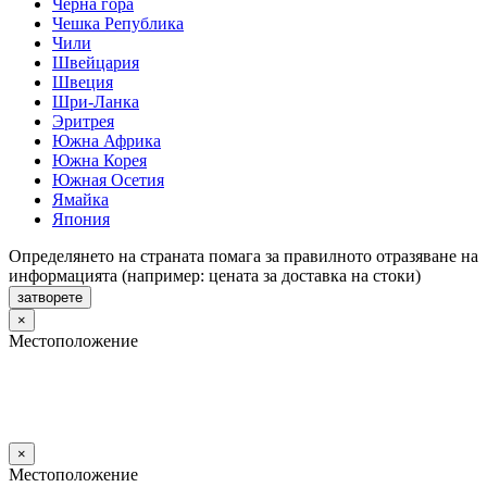
Черна гора
Чешка Република
Чили
Швейцария
Швеция
Шри-Ланка
Эритрея
Южна Африка
Южна Корея
Южная Осетия
Ямайка
Япония
Определянето на страната помага за правилното отразяване на
информацията (например: цената за доставка на стоки)
затворете
×
Местоположение
×
Местоположение