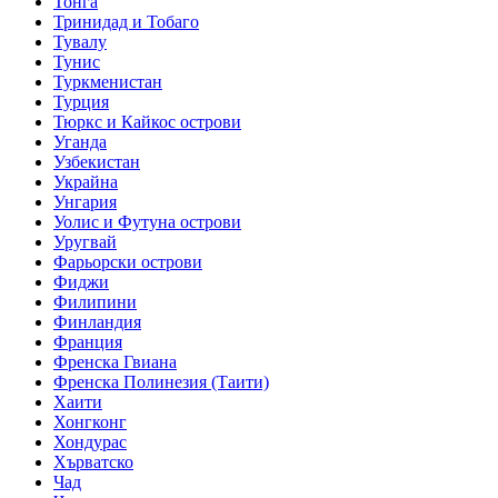
Тонга
Тринидад и Тобаго
Тувалу
Тунис
Туркменистан
Турция
Тюркс и Кайкос острови
Уганда
Узбекистан
Украйна
Унгария
Уолис и Футуна острови
Уругвай
Фарьорски острови
Фиджи
Филипини
Финландия
Франция
Френска Гвиана
Френска Полинезия (Таити)
Хаити
Хонгконг
Хондурас
Хърватско
Чад