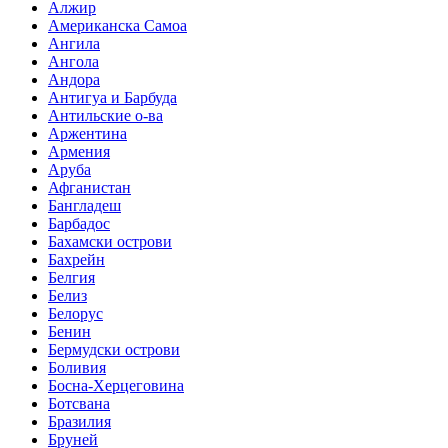
Алжир
Американска Самоа
Ангила
Ангола
Андора
Антигуа и Барбуда
Антильские о-ва
Аржентина
Армения
Аруба
Афганистан
Бангладеш
Барбадос
Бахамски острови
Бахрейн
Белгия
Белиз
Белорус
Бенин
Бермудски острови
Боливия
Босна-Херцеговина
Ботсвана
Бразилия
Бруней