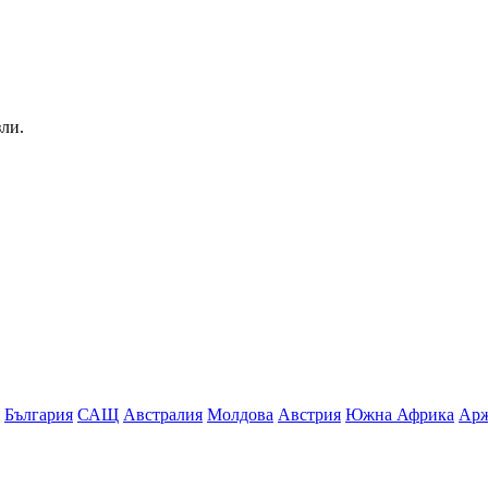
зли.
България
САЩ
Австралия
Молдова
Австрия
Южна Африка
Арж