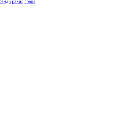
ренди
ракия
грапа