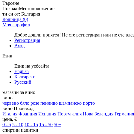
Търсене
Покажи
Местоположение
ти си от:
България
Кошница
(0)
Моят профил
Добре дошли приятел! Не сте регистриран или не сте вле
Регистрация
Вход
Език
Език на уебсайта:
English
Български
Русский
магазин за вино
вино
червено
бяло
розе
пенливо
шампанско
порто
вино Произход
Италия
Франция
Испания
Португалия
Нова Зеландия
Германия
цена, €
0 - 5
5 - 10
10 - 15
15 - 50
50+
спиртни напитки