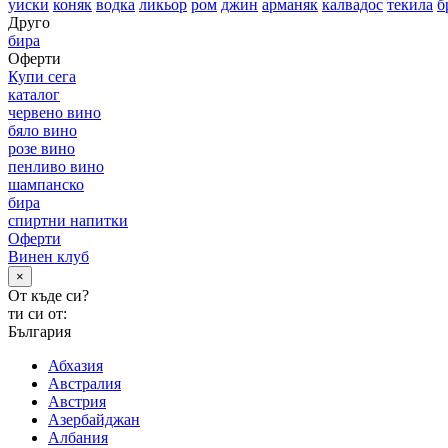
уиски
коняк
водка
ликьор
ром
джин
арманяк
калвадос
текила
б
Друго
бира
Оферти
Купи сега
каталог
червено вино
бяло вино
розе вино
пенливо вино
шампанско
бира
спиртни напитки
Оферти
Винен клуб
×
От къде си?
ти си от:
България
Абхазия
Австралия
Австрия
Азербайджан
Албания