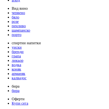
Вход
Вид вино
червено
бяло
розе
пенливо
шампанско
порто
спиртни напитки
уиски
бренди
грапа
ликьор
водка
коняк
арманяк
калвадос
бира
бира
Оферти
Купи сега