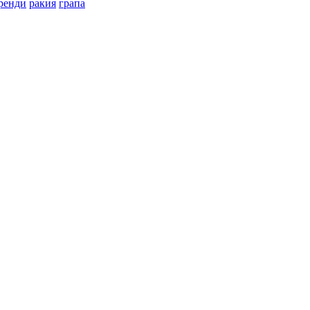
ренди
ракия
грапа