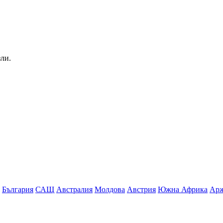
зли.
България
САЩ
Австралия
Молдова
Австрия
Южна Африка
Арж