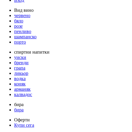
Вход
Вид вино
червено
бяло
розе
пенливо
шампанско
порто
спиртни напитки
уиски
бренди
грапа
ликьор
водка
коняк
арманяк
калвадос
бира
бира
Оферти
Купи сега