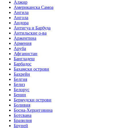
Алжир
Американска Самоа
Ангила
Ангола
Андора
Антигуа и Барбуда
Антильские о-ва
Аржентина
Армения
Аруба
Афганистан
Бангладеш
Барбадос
Бахамски острови
Бахрейн
Белгия
Белиз
Белорус
Бенин
Бермудски острови
Боливия
Босна-Херцеговина
Ботсвана
Бразилия
Бруней