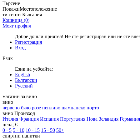
Търсене
Покажи
Местоположение
ти си от:
България
Кошница
(0)
Моят профил
Добре дошли приятел! Не сте регистриран или не сте вле
Регистрация
Вход
Език
Език на уебсайта:
English
Български
Русский
магазин за вино
вино
червено
бяло
розе
пенливо
шампанско
порто
вино Произход
Италия
Франция
Испания
Португалия
Нова Зеландия
Германия
цена, €
0 - 5
5 - 10
10 - 15
15 - 50
50+
спиртни напитки