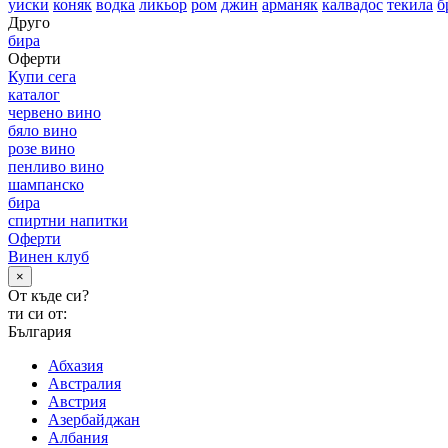
уиски
коняк
водка
ликьор
ром
джин
арманяк
калвадос
текила
б
Друго
бира
Оферти
Купи сега
каталог
червено вино
бяло вино
розе вино
пенливо вино
шампанско
бира
спиртни напитки
Оферти
Винен клуб
×
От къде си?
ти си от:
България
Абхазия
Австралия
Австрия
Азербайджан
Албания